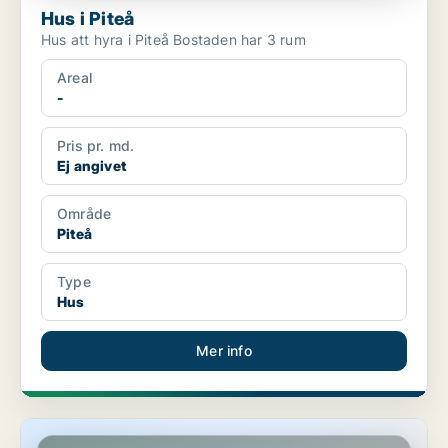
Hus i Piteå
Hus att hyra i Piteå Bostaden har 3 rum
Areal
-
Pris pr. md.
Ej angivet
Område
Piteå
Type
Hus
Mer info
Lägenhet i Piteå