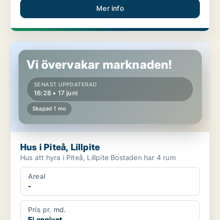
Mer info
Hus i Piteå, Lillpite
Vi övervakar marknaden!
SENAST UPPDATERAD
16:28 • 17 juni
Skapad 1 mo
Hus i Piteå, Lillpite
Hus att hyra i Piteå, Lillpite Bostaden har 4 rum
Areal
-
Pris pr. md.
Ej angivet