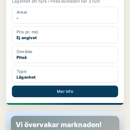
Lägenhet att hyra i Piteå Bostaden har 3 rum
Areal
-
Pris pr. md.
Ej angivet
Område
Piteå
Type
Lägenhet
Mer info
Lägenhet i Piteå
Vi övervakar marknaden!