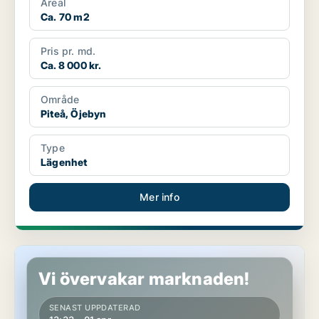
Areal
Ca. 70 m2
Pris pr. md.
Ca. 8 000 kr.
Område
Piteå, Öjebyn
Type
Lägenhet
Mer info
Hus i Piteå
Vi övervakar marknaden!
SENAST UPPDATERAD