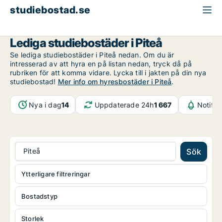
studiebostad.se
Norrbotten
Piteå
Lediga studiebostäder i Piteå
Se lediga studiebostäder i Piteå nedan. Om du är
intresserad av att hyra en på listan nedan, tryck då på
rubriken för att komma vidare. Lycka till i jakten på din nya
studiebostad!
Mer info om hyresbostäder i Piteå
.
Nya i dag
14
Uppdaterade 24h
1 667
Notifik
Piteå
Sök
Ytterligare filtreringar
Bostadstyp
Storlek