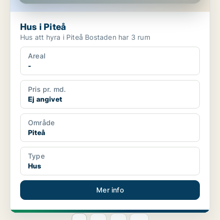
Hus i Piteå
Hus att hyra i Piteå Bostaden har 3 rum
Areal
-
Pris pr. md.
Ej angivet
Område
Piteå
Type
Hus
Mer info