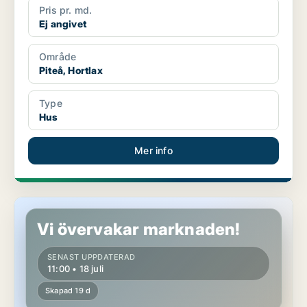
Pris pr. md.
Ej angivet
Område
Piteå, Hortlax
Type
Hus
Mer info
Hus i Piteå
Vi övervakar marknaden!
SENAST UPPDATERAD
11:00 • 18 juli
Skapad 19 d