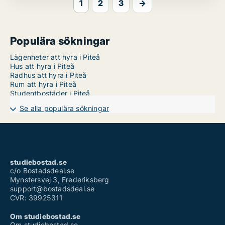
1
2
3
→
Populära sökningar
Lägenheter att hyra i Piteå
Hus att hyra i Piteå
Radhus att hyra i Piteå
Rum att hyra i Piteå
Studentbostäder i Piteå
Se alla populära sökningar
studiebostad.se
c/o Bostadsdeal.se
Mynstersvej 3, Frederiksberg
support@bostadsdeal.se
CVR: 39925311
Om studiebostad.se
Om studiebostad.se