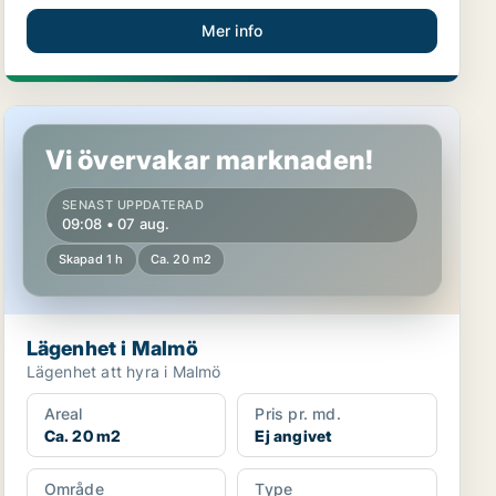
Mer info
Lägenhet i Malmö
Vi övervakar marknaden!
SENAST UPPDATERAD
09:08 • 07 aug.
Skapad 1 h
Ca. 20 m2
Lägenhet i Malmö
Lägenhet att hyra i Malmö
Areal
Pris pr. md.
Ca. 20 m2
Ej angivet
Område
Type