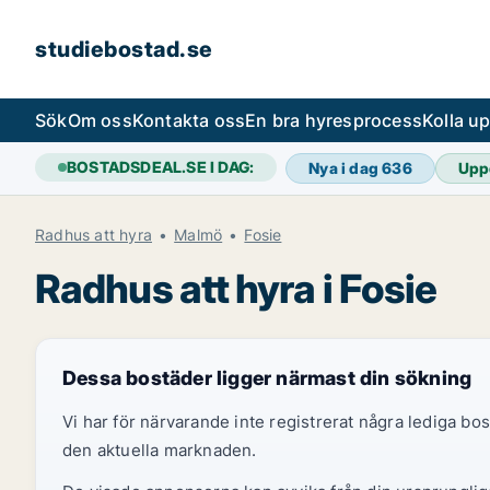
studiebostad.se
Sök
Om oss
Kontakta oss
En bra hyresprocess
Kolla u
BOSTADSDEAL.SE I DAG:
Nya i dag
636
Upp
Radhus att hyra
Malmö
Fosie
Radhus att hyra i Fosie
Dessa bostäder ligger närmast din sökning
Vi har för närvarande inte registrerat några lediga b
den aktuella marknaden.