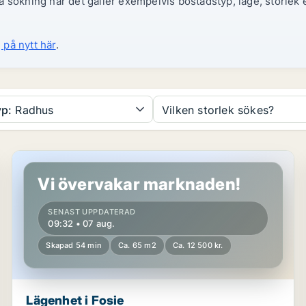
 sökning när det gäller exempelvis bostadstyp, läge, storlek e
 på nytt här
.
p:
Radhus
Vilken storlek sökes?
Lägenhet i Fosie
Vi övervakar marknaden!
SENAST UPPDATERAD
09:32 • 07 aug.
Skapad 54 min
Ca. 65 m2
Ca. 12 500 kr.
Lägenhet i Fosie