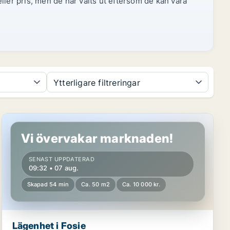
ller pris, men de har valts ut eftersom de kan vara
Ytterligare filtreringar
Lägenhet i Fosie
Vi övervakar marknaden!
SENAST UPPDATERAD
09:32 • 07 aug.
Skapad 54 min
Ca. 50 m2
Ca. 10 000 kr.
Lägenhet i Fosie