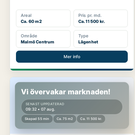
Areal
Pris pr. md.
Ca. 60 m2
Ca. 11 500 kr.
Område
Type
Malmö Centrum
Lägenhet
Mer info
Lägenhet i Malmö Centrum
Vi övervakar marknaden!
SENAST UPPDATERAD
09:32 • 07 aug.
Skapad 55 min
Ca. 75 m2
Ca. 11 500 kr.