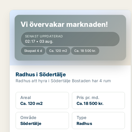
Radhus i Södertälje
Vi övervakar marknaden!
SENAST UPPDATERAD
02:17 • 03 aug.
Skapad 4 d
Ca. 120 m2
Ca. 18 500 kr.
Radhus i Södertälje
Radhus att hyra i Södertälje Bostaden har 4 rum
Areal
Pris pr. md.
Ca. 120 m2
Ca. 18 500 kr.
Område
Type
Södertälje
Radhus