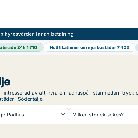
pp hyresvärden innan betalning
aterade 24h
1 710
Notifikationer om nya bostäder
7 403
lje
 intresserad av att hyra en radhuspå listan nedan, tryck d
täder i Södertälje
.
p:
Radhus
Vilken storlek sökes?