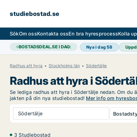
studiebostad.se
Sök
Om oss
Kontakta oss
En bra hyresprocess
Kolla u
BOSTADSDEAL.SE I DAG:
Nya i dag
58
Uppd
Radhus att hyra
Stockholms län
Södertälje
Radhus att hyra i Södertä
Se lediga radhus att hyra i Södertälje nedan. Om du är
jakten på din nya studiebostad!
Mer info om hyresbos
Södertälje
Bostadsty
3 Studiebostad