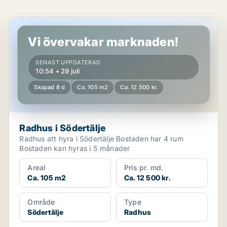
Radhus i Södertälje
Vi övervakar marknaden!
SENAST UPPDATERAD
10:54 • 29 juli
Skapad 8 d
Ca. 105 m2
Ca. 12 500 kr.
Radhus i Södertälje
Radhus att hyra i Södertälje Bostaden har 4 rum
Bostaden kan hyras i 5 månader
Areal
Pris pr. md.
Ca. 105 m2
Ca. 12 500 kr.
Område
Type
Södertälje
Radhus