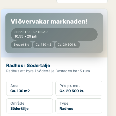
Radhus i Södertälje
Vi övervakar marknaden!
SENAST UPPDATERAD
10:55 • 29 juli
Skapad 8 d
Ca. 130 m2
Ca. 20 500 kr.
Radhus i Södertälje
Radhus att hyra i Södertälje Bostaden har 5 rum
Areal
Pris pr. md.
Ca. 130 m2
Ca. 20 500 kr.
Område
Type
Södertälje
Radhus