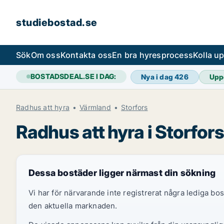
studiebostad.se
Sök
Om oss
Kontakta oss
En bra hyresprocess
Kolla u
BOSTADSDEAL.SE I DAG:
Nya i dag
426
Upp
Radhus att hyra
Värmland
Storfors
Radhus att hyra i Storfors
Dessa bostäder ligger närmast din sökning
Vi har för närvarande inte registrerat några lediga b
den aktuella marknaden.