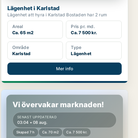
Lägenhet i Karlstad
Lägenhet att hyra i Karlstad Bostaden har 2 rum
Areal
Pris pr. md.
Ca. 65 m2
Ca. 7 500 kr.
Område
Type
Karlstad
Lägenhet
Mer info
Lägenhet i Kristinehamn
Vi övervakar marknaden!
SENAST UPPDATERAD
03:04 • 08 aug.
Skapad 7 h
Ca. 70 m2
Ca. 7 500 kr.