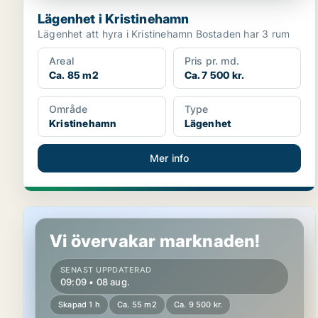
Lägenhet i Kristinehamn
Lägenhet att hyra i Kristinehamn Bostaden har 3 rum
Areal
Pris pr. md.
Ca. 85 m2
Ca. 7 500 kr.
Område
Type
Kristinehamn
Lägenhet
Mer info
Lägenhet i Karlstad
Vi övervakar marknaden!
SENAST UPPDATERAD
09:09 • 08 aug.
Skapad 1 h
Ca. 55 m2
Ca. 9 500 kr.