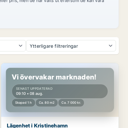
ller pris, men de har valts ut eftersom de kan vara
Ytterligare filtreringar
Lägenhet i Kristinehamn
Vi övervakar marknaden!
SENAST UPPDATERAD
09:10 • 08 aug.
Skapad 1 h
Ca. 80 m2
Ca. 7 000 kr.
Lägenhet i Kristinehamn