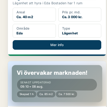
Lägenhet att hyra i Eda Bostaden har 1 rum
Areal
Pris pr. md.
Ca. 40 m2
Ca. 3 000 kr.
Område
Type
Eda
Lägenhet
Mer info
Lägenhet i Kristinehamn
Vi övervakar marknaden!
SENAST UPPDATERAD
09:10 • 08 aug.
Skapad 1 h
Ca. 85 m2
Ca. 7 500 kr.