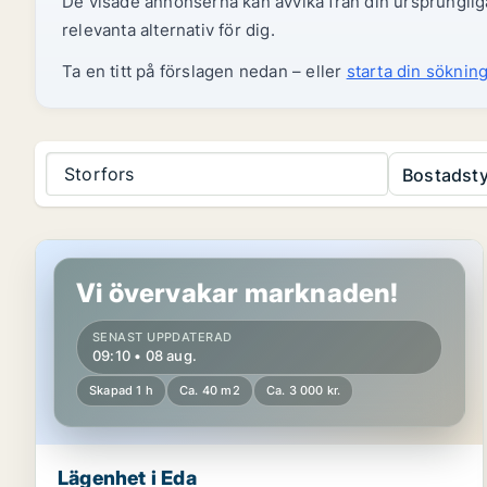
De visade annonserna kan avvika från din ursprungliga
relevanta alternativ för dig.
Ta en titt på förslagen nedan – eller
starta din sökning
Storfors
Bostadsty
Lägenhet i Eda
Vi övervakar marknaden!
SENAST UPPDATERAD
09:10 • 08 aug.
Skapad 1 h
Ca. 40 m2
Ca. 3 000 kr.
Lägenhet i Eda