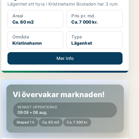
Lägenhet att hyra i Kristinehamn Bostaden har 3 rum
Areal
Pris pr. md.
Ca. 80 m2
Ca. 7 000 kr.
Område
Type
Kristinehamn
Lägenhet
Mer info
Lägenhet i Karlstad
Vi övervakar marknaden!
SENAST UPPDATERAD
09:09 • 08 aug.
Skapad 1 h
Ca. 65 m2
Ca. 7 500 kr.