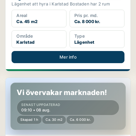
Lägenhet att hyra i Karlstad Bostaden har 2 rum
Areal
Pris pr. md.
Ca. 45 m2
Ca. 8 000 kr.
Område
Type
Karlstad
Lägenhet
Mer info
Lägenhet i Karlstad
Vi övervakar marknaden!
SENAST UPPDATERAD
09:10 • 08 aug.
Skapad 1 h
Ca. 30 m2
Ca. 6 000 kr.