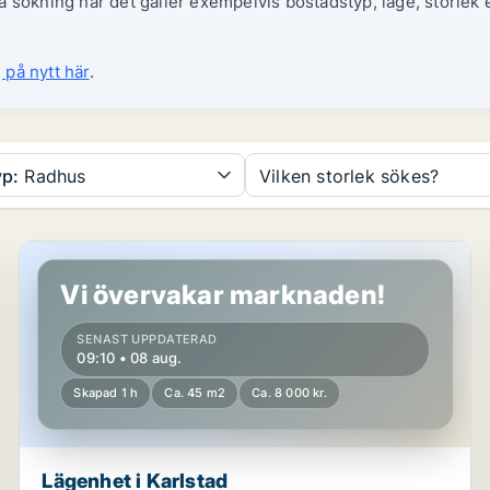
 sökning när det gäller exempelvis bostadstyp, läge, storlek e
 på nytt här
.
p:
Radhus
Vilken storlek sökes?
Lägenhet i Karlstad
Vi övervakar marknaden!
SENAST UPPDATERAD
09:10 • 08 aug.
Skapad 1 h
Ca. 45 m2
Ca. 8 000 kr.
Lägenhet i Karlstad