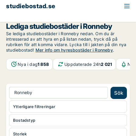
studiebostad.se
Blekinge
Ronneby
Lediga studiebostäder i Ronneby
Se lediga studiebostäder i Ronneby nedan. Om du är
intresserad av att hyra en på listan nedan, tryck då på
rubriken för att komma vidare. Lycka till i jakten på din nya
studiebostad!
Mer info om hyresbostäder i Ronneby
.
Nya i dag
1 858
Uppdaterade 24h
2 021
Not
Ronneby
Sök
Ytterligare filtreringar
Bostadstyp
Storlek