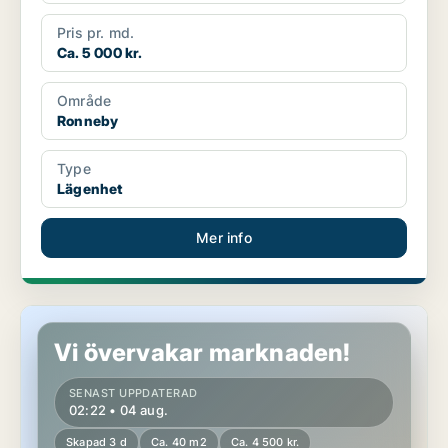
Pris pr. md.
Ca. 5 000 kr.
Område
Ronneby
Type
Lägenhet
Mer info
Lägenhet i Ronneby
Vi övervakar marknaden!
SENAST UPPDATERAD
02:22 • 04 aug.
Skapad 3 d
Ca. 40 m2
Ca. 4 500 kr.