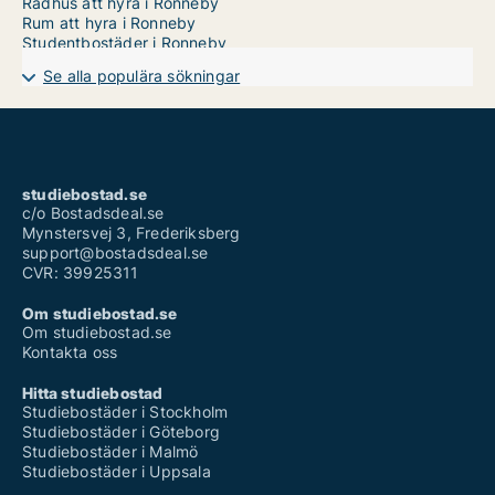
Radhus att hyra i Ronneby
Rum att hyra i Ronneby
Studentbostäder i Ronneby
Se alla populära sökningar
studiebostad.se
c/o Bostadsdeal.se
Mynstersvej 3, Frederiksberg
support@bostadsdeal.se
CVR: 39925311
Om studiebostad.se
Om studiebostad.se
Kontakta oss
Hitta studiebostad
Studiebostäder i Stockholm
Studiebostäder i Göteborg
Studiebostäder i Malmö
Studiebostäder i Uppsala