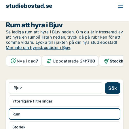
studiebostad.se
Rum att hyra
Skåne
Bjuv
Rum att hyra i Bjuv
Se lediga rum att hyra i Bjuv nedan. Om du är intresserad av
att hyra en rumpå listan nedan, tryck då på rubriken för att
komma vidare. Lycka till i jakten på din nya studiebostad!
Mer info om hyresbostäder i Bjuv
.
Nya i dag
7
Uppdaterade 24h
730
Stockhol
Bjuv
Sök
Ytterligare filtreringar
Rum
Storlek