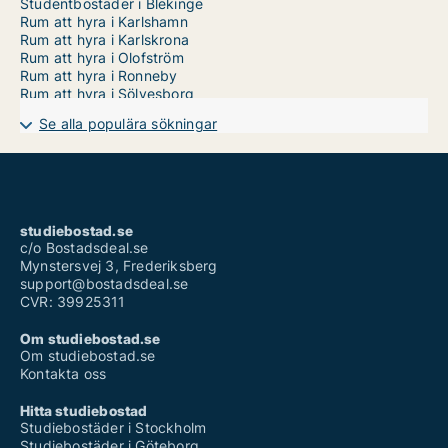
Studentbostäder i Blekinge
Rum att hyra i Karlshamn
Rum att hyra i Karlskrona
Rum att hyra i Olofström
Rum att hyra i Ronneby
Rum att hyra i Sölvesborg
Se alla populära sökningar
studiebostad.se
c/o Bostadsdeal.se
Mynstersvej 3, Frederiksberg
support@bostadsdeal.se
CVR: 39925311
Om studiebostad.se
Om studiebostad.se
Kontakta oss
Hitta studiebostad
Studiebostäder i Stockholm
Studiebostäder i Göteborg