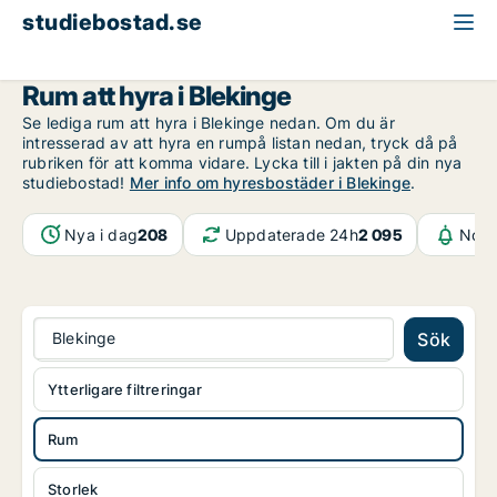
studiebostad.se
Rum att hyra
Blekinge
Rum att hyra i Blekinge
Se lediga rum att hyra i Blekinge nedan. Om du är
intresserad av att hyra en rumpå listan nedan, tryck då på
rubriken för att komma vidare. Lycka till i jakten på din nya
studiebostad!
Mer info om hyresbostäder i Blekinge
.
Nya i dag
208
Uppdaterade 24h
2 095
Noti
Blekinge
Sök
Ytterligare filtreringar
Rum
Storlek