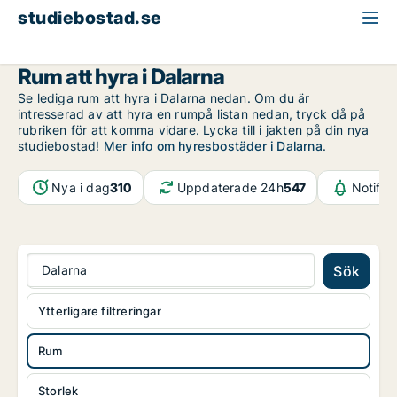
studiebostad.se
Rum att hyra
Dalarna
Rum att hyra i Dalarna
Se lediga rum att hyra i Dalarna nedan. Om du är
intresserad av att hyra en rumpå listan nedan, tryck då på
rubriken för att komma vidare. Lycka till i jakten på din nya
studiebostad!
Mer info om hyresbostäder i Dalarna
.
Nya i dag
310
Uppdaterade 24h
547
Notifik
Dalarna
Sök
Ytterligare filtreringar
Rum
Storlek