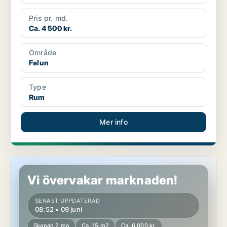
Pris pr. md.
Ca. 4 500 kr.
Område
Falun
Type
Rum
Mer info
Rum i Leksand
Vi övervakar marknaden!
SENAST UPPDATERAD
08:52 • 09 juni
Skapad 2 mo
Ca. 15 m2
Ca. 6 000 kr.