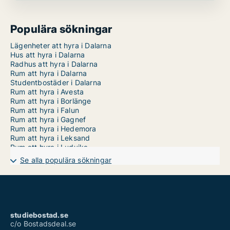
Populära sökningar
Lägenheter att hyra i Dalarna
Hus att hyra i Dalarna
Radhus att hyra i Dalarna
Rum att hyra i Dalarna
Studentbostäder i Dalarna
Rum att hyra i Avesta
Rum att hyra i Borlänge
Rum att hyra i Falun
Rum att hyra i Gagnef
Rum att hyra i Hedemora
Rum att hyra i Leksand
Rum att hyra i Ludvika
Rum att hyra i Malung-Sälen
Se alla populära sökningar
Rum att hyra i Mora
Rum att hyra i Orsa
Rum att hyra i Rättvik
Rum att hyra i Smedjebacken
Rum att hyra i Säter
Rum att hyra i Vansbro
studiebostad.se
Rum att hyra i Älvdalen
c/o Bostadsdeal.se