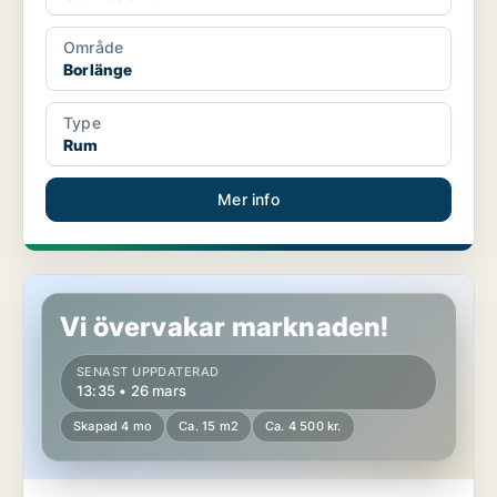
Område
Borlänge
Type
Rum
Mer info
Rum i Borlänge
Vi övervakar marknaden!
SENAST UPPDATERAD
13:35 • 26 mars
Skapad 4 mo
Ca. 15 m2
Ca. 4 500 kr.