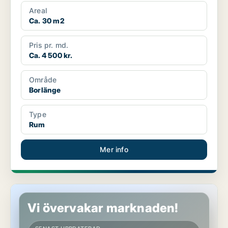
Areal
Ca. 30 m2
Pris pr. md.
Ca. 4 500 kr.
Område
Borlänge
Type
Rum
Mer info
Rum i Leksand
Vi övervakar marknaden!