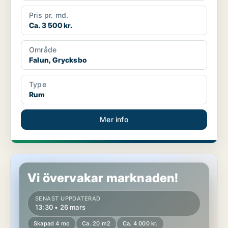
Pris pr. md.
Ca. 3 500 kr.
Område
Falun, Grycksbo
Type
Rum
Mer info
Rum i Borlänge
Vi övervakar marknaden!
SENAST UPPDATERAD
13:30 • 26 mars
Skapad 4 mo
Ca. 20 m2
Ca. 4 000 kr.