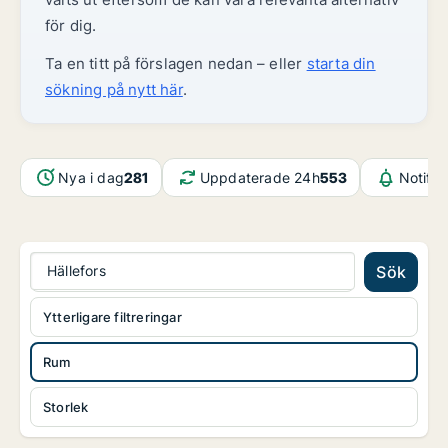
för dig.
Ta en titt på förslagen nedan – eller
starta din
sökning på nytt här
.
Nya i dag
281
Uppdaterade 24h
553
Notifik
Hällefors
Sök
Ytterligare filtreringar
Rum
Storlek