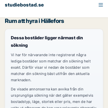
studiebostad.se
Rum att hyra
Örebro län
Hällefors
Rum att hyra i Hällefors
Dessa bostäder ligger närmast din
sökning
Vi har för närvarande inte registrerat några
lediga bostäder som matchar din sökning helt
exakt. Därför visar vi nedan de bostäder som
matchar din sökning bäst utifrån den aktuella
marknaden.
De visade annonserna kan avvika från din
ursprungliga sökning när det gäller exempelvis
bostadstyp, läge, storlek eller pris, men de har
valts ut eftersom de kan vara relevanta alternativ