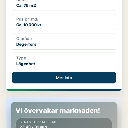
Ca. 75 m2
Pris pr. md.
Ca. 10 000 kr.
Område
Degerfors
Type
Lägenhet
Mer info
Lägenhet i Örebro
Vi övervakar marknaden!
SENAST UPPDATERAD
23:40 • 09 aug.