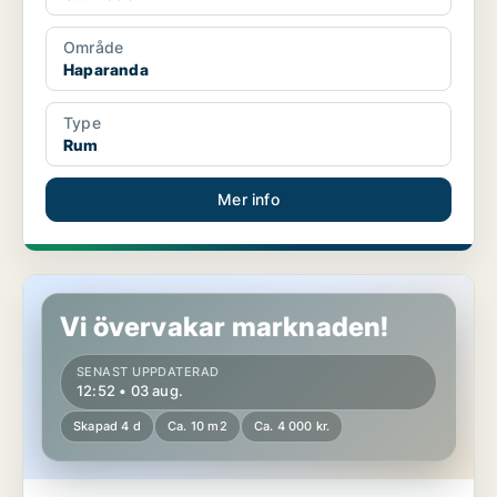
Område
Haparanda
Type
Rum
Mer info
Rum i Haparanda
Vi övervakar marknaden!
SENAST UPPDATERAD
12:52 • 03 aug.
Skapad 4 d
Ca. 10 m2
Ca. 4 000 kr.