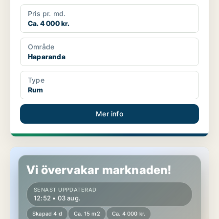
Pris pr. md.
Ca. 4 000 kr.
Område
Haparanda
Type
Rum
Mer info
Rum i Haparanda
Vi övervakar marknaden!
SENAST UPPDATERAD
12:52 • 03 aug.
Skapad 4 d
Ca. 15 m2
Ca. 4 000 kr.