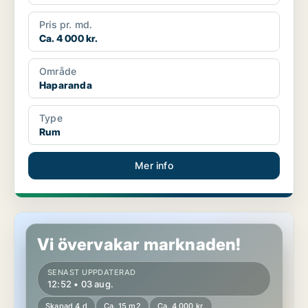
Pris pr. md.
Ca. 4 000 kr.
Område
Haparanda
Type
Rum
Mer info
Rum i Haparanda
Vi övervakar marknaden!
SENAST UPPDATERAD
12:52 • 03 aug.
Skapad 4 d
Ca. 15 m2
Ca. 4 000 kr.