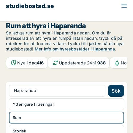
studiebostad.se
Rum att hyra
Norrbotten
Haparanda
Rum att hyra i Haparanda
Se lediga rum att hyra i Haparanda nedan. Om du är
intresserad av att hyra en rumpå listan nedan, tryck då på
rubriken för att komma vidare. Lycka till i jakten på din nya
studiebostad!
Mer info om hyresbostäder i Haparanda
.
Nya i dag
416
Uppdaterade 24h
1 938
Notif
Haparanda
Sök
Ytterligare filtreringar
Rum
Storlek