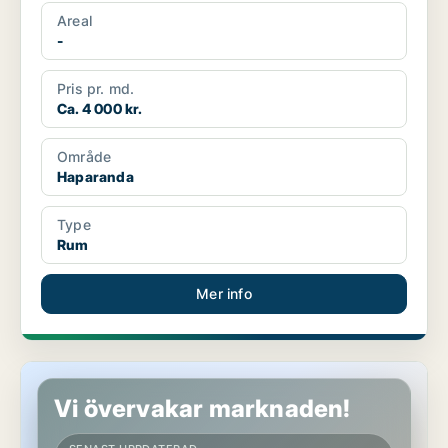
Areal
-
Pris pr. md.
Ca. 4 000 kr.
Område
Haparanda
Type
Rum
Mer info
Rum i Haparanda
Vi övervakar marknaden!