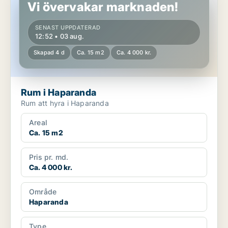
Vi övervakar marknaden!
SENAST UPPDATERAD
12:52 • 03 aug.
Skapad 4 d
Ca. 15 m2
Ca. 4 000 kr.
Rum i Haparanda
Rum att hyra i Haparanda
Areal
Ca. 15 m2
Pris pr. md.
Ca. 4 000 kr.
Område
Haparanda
Type