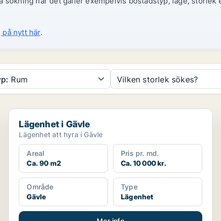
 sökning när det gäller exempelvis bostadstyp, läge, storlek e
 på nytt här
.
p:
Rum
Vilken storlek sökes?
Lägenhet i Gävle
Lägenhet i Gävle
Lägenhet att hyra i Gävle
Areal
Pris pr. md.
Ca. 90 m2
Ca. 10 000 kr.
Område
Type
Gävle
Lägenhet
Mer info