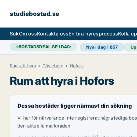
studiebostad.se
Sök
Om oss
Kontakta oss
En bra hyresprocess
Kolla u
BOSTADSDEAL.SE I DAG:
Nya i dag
1 857
Up
Rum att hyra
Gävleborg
Hofors
Rum att hyra i Hofors
Dessa bostäder ligger närmast din sökning
Vi har för närvarande inte registrerat några lediga b
den aktuella marknaden.