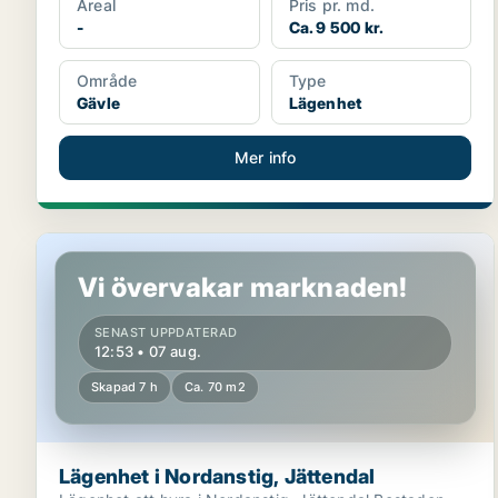
Areal
Pris pr. md.
-
Ca. 9 500 kr.
Område
Type
Gävle
Lägenhet
Mer info
Lägenhet i Nordanstig, Jättendal
Vi övervakar marknaden!
SENAST UPPDATERAD
12:53 • 07 aug.
Skapad 7 h
Ca. 70 m2
Lägenhet i Nordanstig, Jättendal