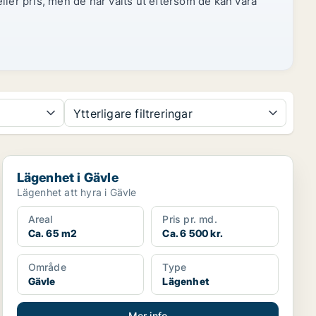
ller pris, men de har valts ut eftersom de kan vara
Ytterligare filtreringar
Lägenhet i Gävle
Lägenhet i Gävle
Lägenhet att hyra i Gävle
Areal
Pris pr. md.
Ca. 65 m2
Ca. 6 500 kr.
Område
Type
Gävle
Lägenhet
Mer info