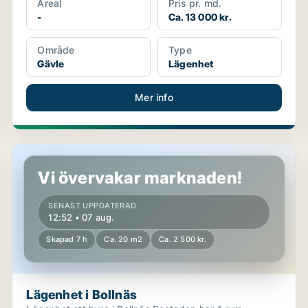
Areal
Pris pr. md.
-
Ca. 13 000 kr.
Område
Type
Gävle
Lägenhet
Mer info
Lägenhet i Bollnäs
Vi övervakar marknaden!
SENAST UPPDATERAD
12:52 • 07 aug.
Skapad 7 h
Ca. 20 m2
Ca. 2 500 kr.
Lägenhet i Bollnäs