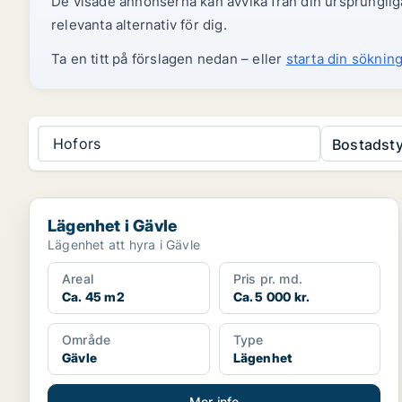
De visade annonserna kan avvika från din ursprungliga
relevanta alternativ för dig.
Ta en titt på förslagen nedan – eller
starta din sökning
Hofors
Bostadsty
Lägenhet i Gävle
Lägenhet i Gävle
Lägenhet att hyra i Gävle
Areal
Pris pr. md.
Ca. 45 m2
Ca. 5 000 kr.
Område
Type
Gävle
Lägenhet
Mer info