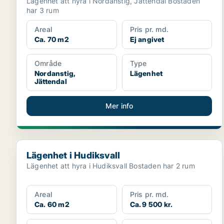
Lägenhet att hyra i Nordanstig, Jättendal Bostaden
har 3 rum
Areal
Pris pr. md.
Ca. 70 m2
Ej angivet
Område
Type
Nordanstig,
Lägenhet
Jättendal
Mer info
Lägenhet i Hudiksvall
Lägenhet i Hudiksvall
Lägenhet att hyra i Hudiksvall Bostaden har 2 rum
Areal
Pris pr. md.
Ca. 60 m2
Ca. 9 500 kr.