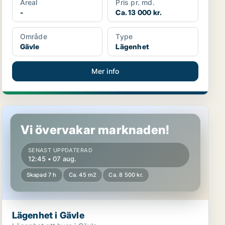
Areal
Pris pr. md.
-
Ca. 13 000 kr.
Område
Type
Gävle
Lägenhet
Mer info
Lägenhet i Gävle
Vi övervakar marknaden!
SENAST UPPDATERAD
12:45 • 07 aug.
Skapad 7 h
Ca. 45 m2
Ca. 8 500 kr.
Lägenhet i Gävle