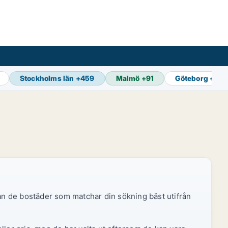
Stockholms län
+
459
Malmö
+
91
Göteborg
+
124
dan de bostäder som matchar din sökning bäst utifrån