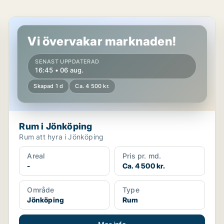
Rum i Jönköping
Vi övervakar marknaden!
SENAST UPPDATERAD
16:45 • 06 aug.
Skapad 1 d
Ca. 4 500 kr.
Rum i Jönköping
Rum att hyra i Jönköping
Areal
Pris pr. md.
-
Ca. 4 500 kr.
Område
Type
Jönköping
Rum