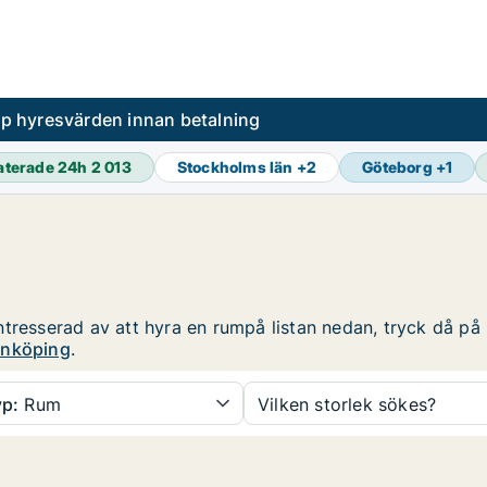
pp hyresvärden innan betalning
aterade 24h
2 013
Stockholms län
+
2
Göteborg
+
1
tresserad av att hyra en rumpå listan nedan, tryck då på r
önköping
.
p:
Rum
Vilken storlek sökes?