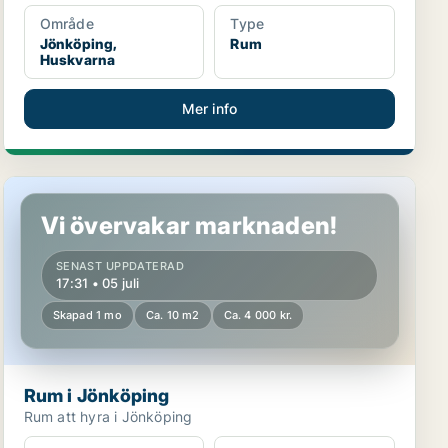
Område
Type
Jönköping,
Rum
Huskvarna
Mer info
Rum i Jönköping
Vi övervakar marknaden!
SENAST UPPDATERAD
17:31 • 05 juli
Skapad 1 mo
Ca. 10 m2
Ca. 4 000 kr.
Rum i Jönköping
Rum att hyra i Jönköping