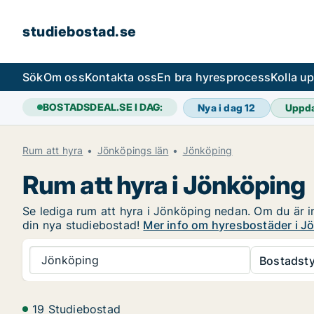
studiebostad.se
Sök
Om oss
Kontakta oss
En bra hyresprocess
Kolla u
BOSTADSDEAL.SE I DAG:
Nya i dag
12
Uppd
Rum att hyra
Jönköpings län
Jönköping
Rum att hyra i Jönköping
Se lediga rum att hyra i Jönköping nedan. Om du är in
din nya studiebostad!
Mer info om hyresbostäder i J
Jönköping
Bostadsty
19 Studiebostad