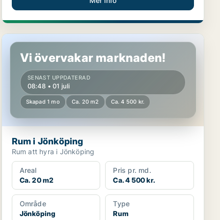
Mer info
Rum i Jönköping
Vi övervakar marknaden!
SENAST UPPDATERAD
08:48 • 01 juli
Skapad 1 mo
Ca. 20 m2
Ca. 4 500 kr.
Rum i Jönköping
Rum att hyra i Jönköping
Areal
Pris pr. md.
Ca. 20 m2
Ca. 4 500 kr.
Område
Type
Jönköping
Rum