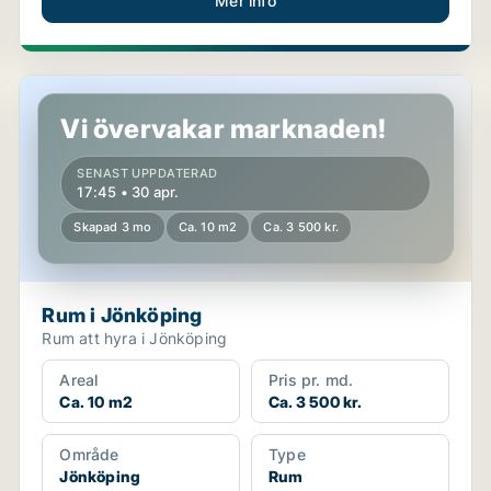
Mer info
Rum i Jönköping
Vi övervakar marknaden!
SENAST UPPDATERAD
17:45 • 30 apr.
Skapad 3 mo
Ca. 10 m2
Ca. 3 500 kr.
Rum i Jönköping
Rum att hyra i Jönköping
Areal
Pris pr. md.
Ca. 10 m2
Ca. 3 500 kr.
Område
Type
Jönköping
Rum