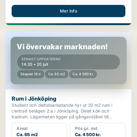
Mer info
Rum i Jönköping
Vi övervakar marknaden!
SENAST UPPDATERAD
14:35 • 20 juli
Skapad 18 d
Ca. 65 m2
Ca. 4 500 kr.
Rum i Jönköping
Student och deltidsarbetande hyr ut 20 m2 rum i
centralt belägen 2:a i Jönköping. Delat kök och
badrum. Lägenheten ligger på gångavstånd till
centralstatione...
Areal
Pris pr. md.
Ca. 65 m2
Ca. 4 500 kr.