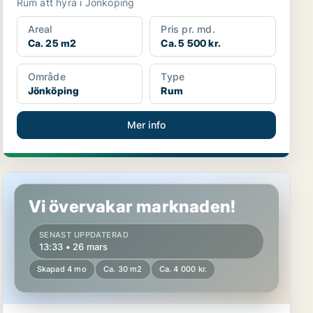
Rum att hyra i Jönköping
Areal
Pris pr. md.
Ca. 25 m2
Ca. 5 500 kr.
Område
Type
Jönköping
Rum
Mer info
Rum i Jönköping
Vi övervakar marknaden!
SENAST UPPDATERAD
13:33 • 26 mars
Skapad 4 mo
Ca. 30 m2
Ca. 4 000 kr.