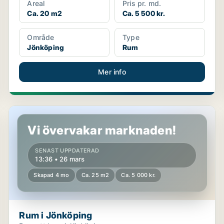
Areal
Pris pr. md.
Ca. 20 m2
Ca. 5 500 kr.
Område
Type
Jönköping
Rum
Mer info
Rum i Jönköping
Vi övervakar marknaden!
SENAST UPPDATERAD
13:36 • 26 mars
Skapad 4 mo
Ca. 25 m2
Ca. 5 000 kr.
Rum i Jönköping