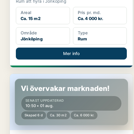
Rum att hyra i Jönköping
Areal
Pris pr. md.
Ca. 15 m2
Ca. 4 000 kr.
Område
Type
Jönköping
Rum
Mer info
Rum i Jönköping
Vi övervakar marknaden!
SENAST UPPDATERAD
10:50 • 01 aug.
Skapad 6 d
Ca. 30 m2
Ca. 6 000 kr.