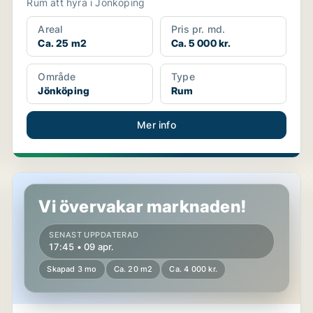
Rum att hyra i Jönköping
Areal
Pris pr. md.
Ca. 25 m2
Ca. 5 000 kr.
Område
Type
Jönköping
Rum
Mer info
Rum i Jönköping
Vi övervakar marknaden!
SENAST UPPDATERAD
17:45 • 09 apr.
Skapad 3 mo
Ca. 20 m2
Ca. 4 000 kr.