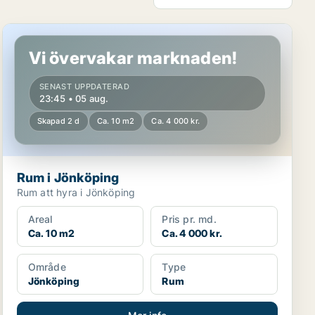
Rum i Jönköping
Vi övervakar marknaden!
SENAST UPPDATERAD
23:45 • 05 aug.
Skapad 2 d
Ca. 10 m2
Ca. 4 000 kr.
Rum i Jönköping
Rum att hyra i Jönköping
Areal
Pris pr. md.
Ca. 10 m2
Ca. 4 000 kr.
Område
Type
Jönköping
Rum