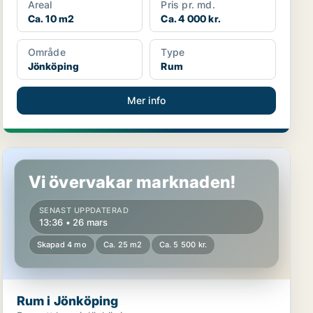
Areal
Pris pr. md.
Ca. 10 m2
Ca. 4 000 kr.
Område
Type
Jönköping
Rum
Mer info
Rum i Jönköping
Vi övervakar marknaden!
SENAST UPPDATERAD
13:36 • 26 mars
Skapad 4 mo
Ca. 25 m2
Ca. 5 500 kr.
Rum i Jönköping