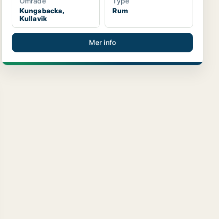
Område
Type
Kungsbacka,
Rum
Kullavik
Mer info