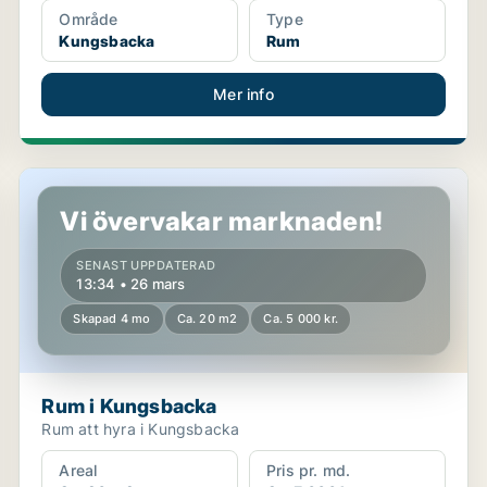
Område
Type
Kungsbacka
Rum
Mer info
Rum i Kungsbacka
Vi övervakar marknaden!
SENAST UPPDATERAD
13:34 • 26 mars
Skapad 4 mo
Ca. 20 m2
Ca. 5 000 kr.
Rum i Kungsbacka
Rum att hyra i Kungsbacka
Areal
Pris pr. md.