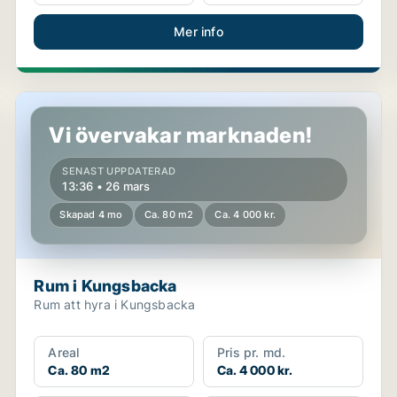
Mer info
Rum i Kungsbacka
Vi övervakar marknaden!
SENAST UPPDATERAD
13:36 • 26 mars
Skapad 4 mo
Ca. 80 m2
Ca. 4 000 kr.
Rum i Kungsbacka
Rum att hyra i Kungsbacka
Areal
Pris pr. md.
Ca. 80 m2
Ca. 4 000 kr.