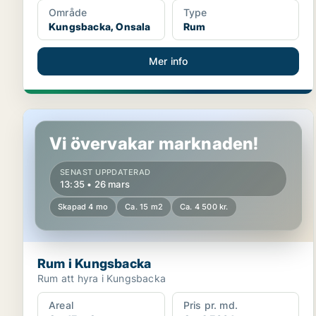
Område
Type
Kungsbacka, Onsala
Rum
Mer info
Rum i Kungsbacka
Vi övervakar marknaden!
SENAST UPPDATERAD
13:35 • 26 mars
Skapad 4 mo
Ca. 15 m2
Ca. 4 500 kr.
Rum i Kungsbacka
Rum att hyra i Kungsbacka
Areal
Pris pr. md.