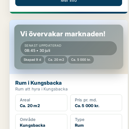
Mer info
Rum i Kungsbacka
Vi övervakar marknaden!
SENAST UPPDATERAD
08:45 • 30 juli
Skapad 9 d
Ca. 20 m2
Ca. 5 000 kr.
Rum i Kungsbacka
Rum att hyra i Kungsbacka
Areal
Pris pr. md.
Ca. 20 m2
Ca. 5 000 kr.
Område
Type
Kungsbacka
Rum