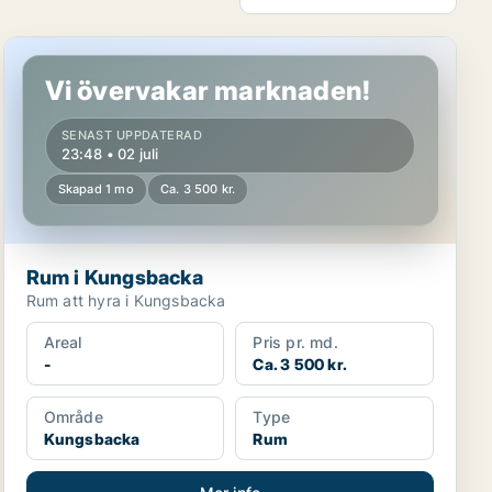
Rum i Kungsbacka
Vi övervakar marknaden!
SENAST UPPDATERAD
23:48 • 02 juli
Skapad 1 mo
Ca. 3 500 kr.
Rum i Kungsbacka
Rum att hyra i Kungsbacka
Areal
Pris pr. md.
-
Ca. 3 500 kr.
Område
Type
Kungsbacka
Rum