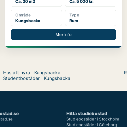
Ca. 20 m2
Ca. 5 000 kr.
Område
Type
Kungsbacka
Rum
Mer info
Hus att hyra i Kungsbacka
R
Studentbostäder i Kungsbacka
ostad.se
Hitta studiebostad
tad.se
Studiebostäder i Stockholm
Studiebostäder i Göteborg