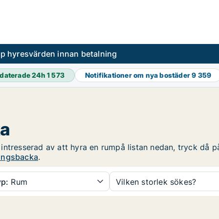
pp hyresvärden innan betalning
daterade 24h
1 573
Notifikationer om nya bostäder
9 359
ka
ntresserad av att hyra en rumpå listan nedan, tryck då på 
Kungsbacka
.
p:
Rum
Vilken storlek sökes?