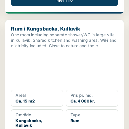
Mer info
Rum i Kungsbacka, Kullavik
Rum i Kungsbacka, Kullavik
One room including separate shower/WC in large villa
in Kullavik. Shared kitchen and washing area. WiFi and
elictricity included. Close to nature and the c...
Areal
Pris pr. md.
Ca. 15 m2
Ca. 4 000 kr.
Område
Type
Kungsbacka,
Rum
Kullavik