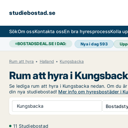
studiebostad.se
Sök
Om oss
Kontakta oss
En bra hyresprocess
Kolla u
BOSTADSDEAL.SE I DAG:
Nya i dag
593
Upp
Rum att hyra
Halland
Kungsbacka
Rum att hyra i Kungsbac
Se lediga rum att hyra i Kungsbacka nedan. Om du är i
din nya studiebostad!
Mer info om hyresbostäder i 
Kungsbacka
Bostadsty
11 Studiebostad