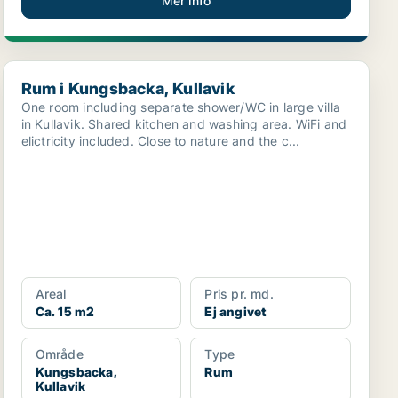
Mer info
Rum i Kungsbacka, Kullavik
Rum i Kungsbacka, Kullavik
One room including separate shower/WC in large villa
in Kullavik. Shared kitchen and washing area. WiFi and
elictricity included. Close to nature and the c...
Areal
Pris pr. md.
Ca. 15 m2
Ej angivet
Område
Type
Kungsbacka,
Rum
Kullavik