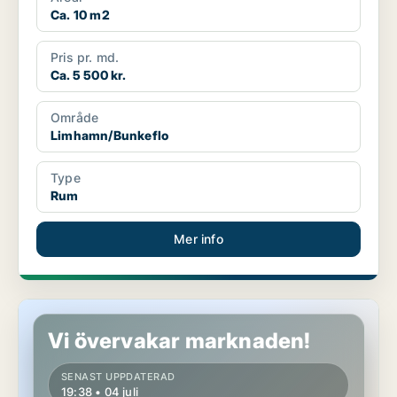
Ca. 10 m2
Pris pr. md.
Ca. 5 500 kr.
Område
Limhamn/Bunkeflo
Type
Rum
Mer info
Rum i Malmö
Vi övervakar marknaden!
SENAST UPPDATERAD
19:38 • 04 juli