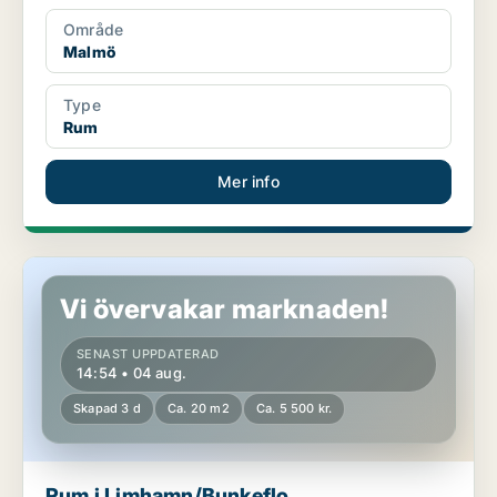
Område
Malmö
Type
Rum
Mer info
Rum i Limhamn/Bunkeflo
Vi övervakar marknaden!
SENAST UPPDATERAD
14:54 • 04 aug.
Skapad 3 d
Ca. 20 m2
Ca. 5 500 kr.
Rum i Limhamn/Bunkeflo