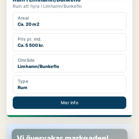
Rum att hyra i Limhamn/Bunkeflo
Areal
Ca. 20 m2
Pris pr. md.
Ca. 5 500 kr.
Område
Limhamn/Bunkeflo
Type
Rum
Mer info
Rum i Malmö
Vi övervakar marknaden!