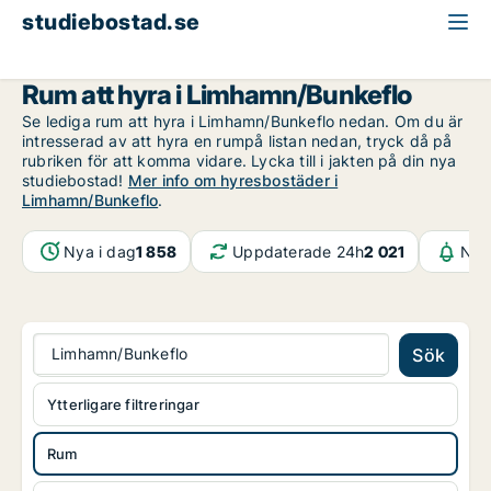
studiebostad.se
Rum att hyra
Malmö
Limhamn/Bunkeflo
Rum att hyra i Limhamn/Bunkeflo
Se lediga rum att hyra i Limhamn/Bunkeflo nedan. Om du är
intresserad av att hyra en rumpå listan nedan, tryck då på
rubriken för att komma vidare. Lycka till i jakten på din nya
studiebostad!
Mer info om hyresbostäder i
Limhamn/Bunkeflo
.
Nya i dag
1 858
Uppdaterade 24h
2 021
Not
Limhamn/Bunkeflo
Sök
Ytterligare filtreringar
Rum