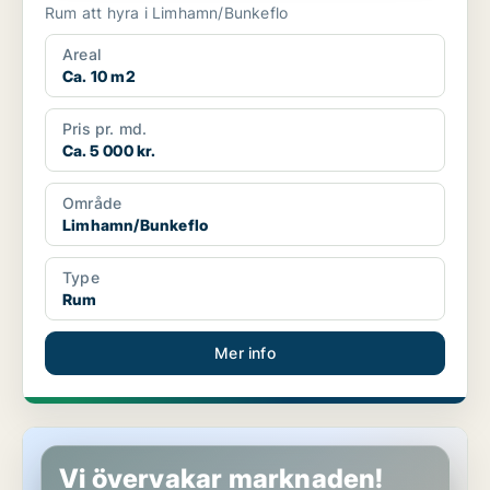
Rum att hyra i Limhamn/Bunkeflo
Areal
Ca. 10 m2
Pris pr. md.
Ca. 5 000 kr.
Område
Limhamn/Bunkeflo
Type
Rum
Mer info
Rum i Malmö
Vi övervakar marknaden!