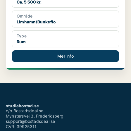
Ca. 5 500 kr.
Område
Limhamn/Bunkeflo
Type
Rum
Mer info
studiebostad.se
c/o Bostadsdeal.se
Mynstersvej 3, Frederiksberg
support@bostadsdeal.se
CVR: 39925311