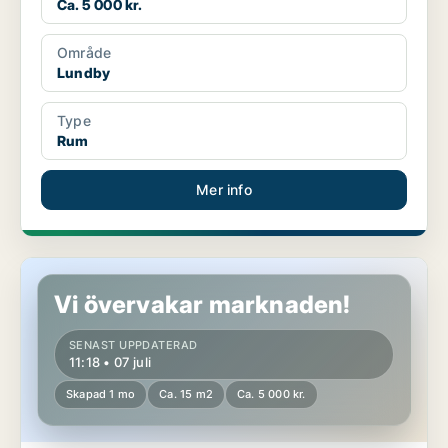
Ca. 5 000 kr.
Område
Lundby
Type
Rum
Mer info
Rum i Göteborg
Vi övervakar marknaden!
SENAST UPPDATERAD
11:18 • 07 juli
Skapad 1 mo
Ca. 15 m2
Ca. 5 000 kr.