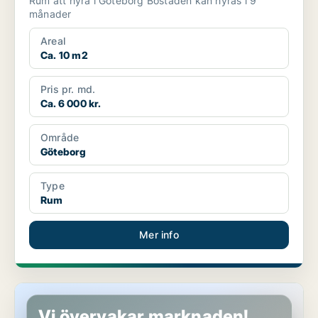
Rum att hyra i Göteborg Bostaden kan hyras i 9
månader
Areal
Ca. 10 m2
Pris pr. md.
Ca. 6 000 kr.
Område
Göteborg
Type
Rum
Mer info
Rum i Göteborg
Vi övervakar marknaden!