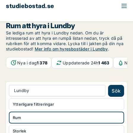
studiebostad.se
Rum att hyra
Göteborg
Lundby
Rum att hyra i Lundby
Se lediga rum att hyra i Lundby nedan. Om du är
intresserad av att hyra en rumpå listan nedan, tryck då på
rubriken för att komma vidare. Lycka till i jakten på din nya
studiebostad!
Mer info om hyresbostäder i Lundby
.
Nya i dag
1 378
Uppdaterade 24h
1 463
Noti
Lundby
Sök
Ytterligare filtreringar
Rum
Storlek