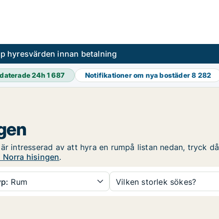
pp hyresvärden innan betalning
daterade 24h
1 687
Notifikationer om nya bostäder
8 282
ngen
r intresserad av att hyra en rumpå listan nedan, tryck då 
 Norra hisingen
.
p:
Rum
Vilken storlek sökes?