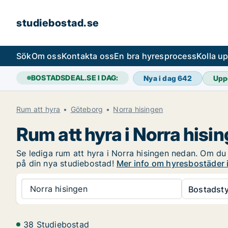
studiebostad.se
Sök
Om oss
Kontakta oss
En bra hyresprocess
Kolla u
BOSTADSDEAL.SE I DAG:
Nya i dag
642
Upp
Rum att hyra
Göteborg
Norra hisingen
Rum att hyra i Norra hisi
Se lediga rum att hyra i Norra hisingen nedan. Om du ä
på din nya studiebostad!
Mer info om hyresbostäder i
Norra hisingen
Bostadsty
38 Studiebostad