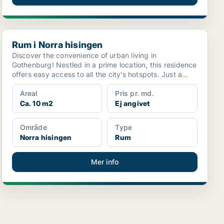
Rum i Norra hisingen
Rum i Norra hisingen
Discover the convenience of urban living in
Gothenburg! Nestled in a prime location, this residence
offers easy access to all the city's hotspots. Just a
qui...
Areal
Pris pr. md.
Ca. 10 m2
Ej angivet
Område
Type
Norra hisingen
Rum
Mer info