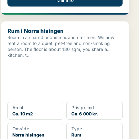
Mer info
Rum i Norra hisingen
Rum i Norra hisingen
Room in a shared accommodation for men. We now
rent a room to a quiet, pet-free and non-smoking
person. The floor is about 130 sqm, you share a
kitchen, t...
Areal
Pris pr. md.
Ca. 10 m2
Ca. 6 000 kr.
Område
Type
Norra hisingen
Rum