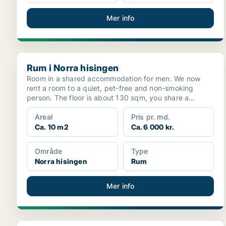
Mer info
Rum i Norra hisingen
Rum i Norra hisingen
Room in a shared accommodation for men. We now
rent a room to a quiet, pet-free and non-smoking
person. The floor is about 130 sqm, you share a
kitchen, t...
Areal
Pris pr. md.
Ca. 10 m2
Ca. 6 000 kr.
Område
Type
Norra hisingen
Rum
Mer info
Rum i Norra hisingen