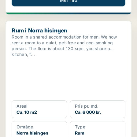
Mer info
Rum i Norra hisingen
Rum i Norra hisingen
Room in a shared accommodation for men. We now
rent a room to a quiet, pet-free and non-smoking
person. The floor is about 130 sqm, you share a
kitchen, t...
Areal
Pris pr. md.
Ca. 10 m2
Ca. 6 000 kr.
Område
Type
Norra hisingen
Rum