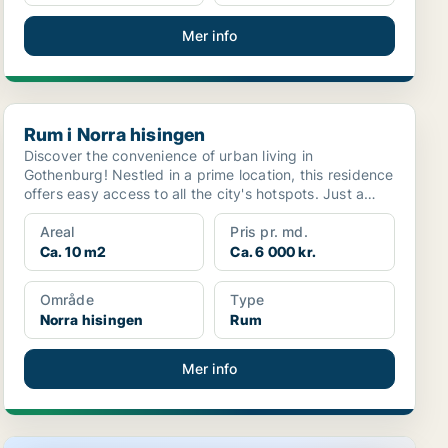
Mer info
Rum i Norra hisingen
Rum i Norra hisingen
Discover the convenience of urban living in
Gothenburg! Nestled in a prime location, this residence
offers easy access to all the city's hotspots. Just a
qui...
Areal
Pris pr. md.
Ca. 10 m2
Ca. 6 000 kr.
Område
Type
Norra hisingen
Rum
Mer info
Rum i Norra hisingen