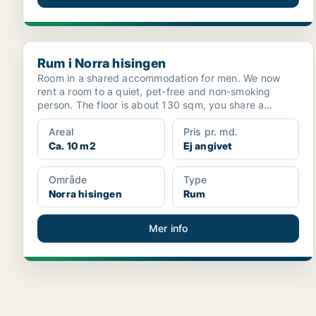
Rum i Norra hisingen
Rum i Norra hisingen
Room in a shared accommodation for men. We now
rent a room to a quiet, pet-free and non-smoking
person. The floor is about 130 sqm, you share a
kitchen, t...
Areal
Pris pr. md.
Ca. 10 m2
Ej angivet
Område
Type
Norra hisingen
Rum
Mer info