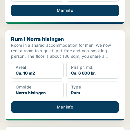
Mer info
Rum i Norra hisingen
Rum i Norra hisingen
Room in a shared accommodation for men. We now
rent a room to a quiet, pet-free and non-smoking
person. The floor is about 130 sqm, you share a
kitchen, ...
Areal
Pris pr. md.
Ca. 10 m2
Ca. 6 000 kr.
Område
Type
Norra hisingen
Rum
Mer info
Rum i Norra hisingen