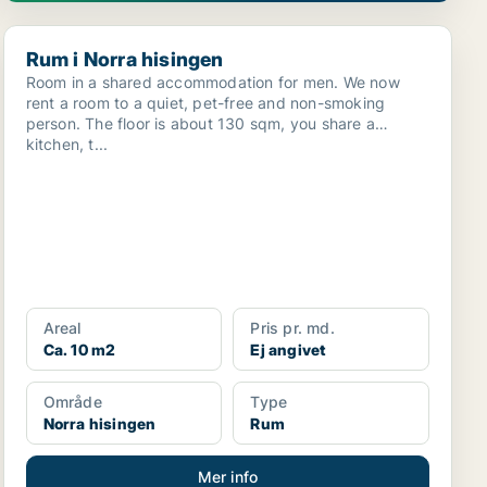
Rum i Norra hisingen
Rum i Norra hisingen
Room in a shared accommodation for men. We now
rent a room to a quiet, pet-free and non-smoking
person. The floor is about 130 sqm, you share a
kitchen, t...
Areal
Pris pr. md.
Ca. 10 m2
Ej angivet
Område
Type
Norra hisingen
Rum
Mer info