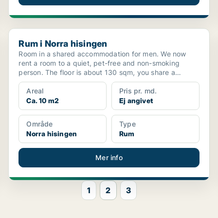
Rum i Norra hisingen
Rum i Norra hisingen
Room in a shared accommodation for men. We now
rent a room to a quiet, pet-free and non-smoking
person. The floor is about 130 sqm, you share a
kitchen, ...
Areal
Pris pr. md.
Ca. 10 m2
Ej angivet
Område
Type
Norra hisingen
Rum
Mer info
1
2
3