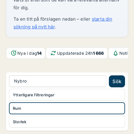
för dig.
Ta en titt på förslagen nedan – eller
starta din
sökning på nytt här
.
Nya i dag
14
Uppdaterade 24h
1 666
Notifik
Nybro
Sök
Ytterligare filtreringar
Rum
Storlek