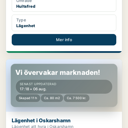
Område
Hultsfred
Type
Lägenhet
Mer info
Lägenhet i Oskarshamn
Vi övervakar marknaden!
SENAST UPPDATERAD
17:18 • 06 aug.
Skapad 11 h
Ca. 80 m2
Ca. 7 500 kr.
Lägenhet i Oskarshamn
Lägenhet att hyra i Oskarshamn