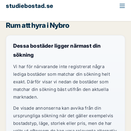
studiebostad.se
Rum att hyra
Kalmar län
Nybro
Rum att hyra i Nybro
Dessa bostäder ligger närmast din
sökning
Vi har för närvarande inte registrerat några
lediga bostäder som matchar din sökning helt
exakt. Därför visar vi nedan de bostäder som
matchar din sökning bäst utifrån den aktuella
marknaden.
De visade annonserna kan avvika från din
ursprungliga sökning när det gäller exempelvis
bostadstyp, läge, storlek eller pris, men de har
valts ut eftersom de kan vara relevanta alternativ