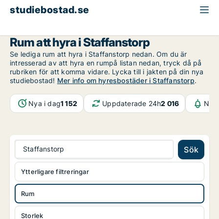
studiebostad.se
Rum att hyra
Skåne
Staffanstorp
Rum att hyra i Staffanstorp
Se lediga rum att hyra i Staffanstorp nedan. Om du är
intresserad av att hyra en rumpå listan nedan, tryck då på
rubriken för att komma vidare. Lycka till i jakten på din nya
studiebostad!
Mer info om hyresbostäder i Staffanstorp
.
Nya i dag
1 152
Uppdaterade 24h
2 016
Noti
Staffanstorp
Sök
Ytterligare filtreringar
Rum
Storlek