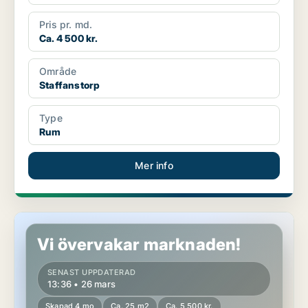
Pris pr. md.
Ca. 4 500 kr.
Område
Staffanstorp
Type
Rum
Mer info
Rum i Staffanstorp
Vi övervakar marknaden!
SENAST UPPDATERAD
13:36 • 26 mars
Skapad 4 mo
Ca. 25 m2
Ca. 5 500 kr.