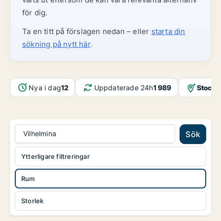
för dig.
Ta en titt på förslagen nedan – eller
starta din
sökning på nytt här
.
Nya i dag
12
Uppdaterade 24h
1 989
Stockh
Vilhelmina
Sök
Ytterligare filtreringar
Rum
Storlek