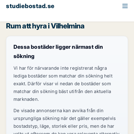
studiebostad.se
Rum att hyra
Västerbotten
Vilhelmina
Rum att hyra i Vilhelmina
Dessa bostäder ligger närmast din
sökning
Vi har för närvarande inte registrerat några
lediga bostäder som matchar din sökning helt
exakt. Därför visar vi nedan de bostäder som
matchar din sökning bäst utifrån den aktuella
marknaden.
De visade annonserna kan avvika från din
ursprungliga sökning när det gäller exempelvis
bostadstyp, läge, storlek eller pris, men de har
valts ut eftersom de kan vara relevanta alternativ