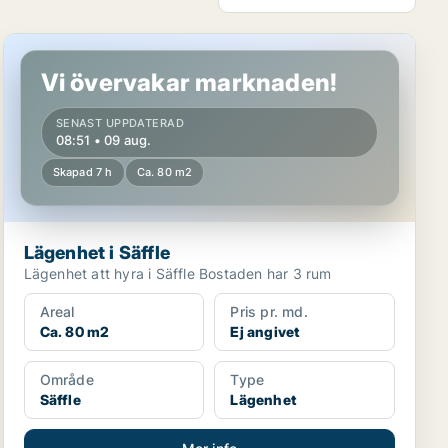
Lägenhet i Säffle
Vi övervakar marknaden!
SENAST UPPDATERAD
08:51 • 09 aug.
Skapad 7 h
Ca. 80 m2
Lägenhet i Säffle
Lägenhet att hyra i Säffle Bostaden har 3 rum
Areal
Pris pr. md.
Ca. 80 m2
Ej angivet
Område
Type
Säffle
Lägenhet