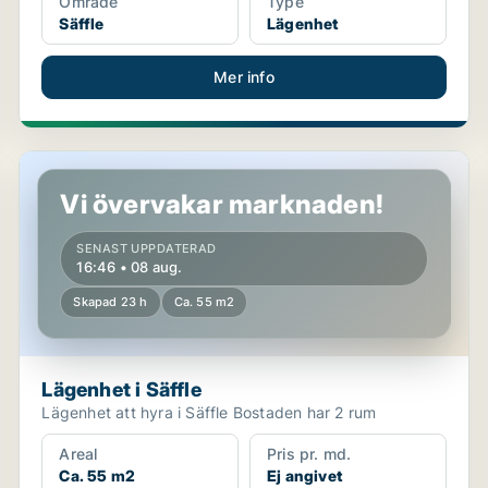
Område
Type
Säffle
Lägenhet
Mer info
Lägenhet i Säffle
Vi övervakar marknaden!
SENAST UPPDATERAD
16:46 • 08 aug.
Skapad 23 h
Ca. 55 m2
Lägenhet i Säffle
Lägenhet att hyra i Säffle Bostaden har 2 rum
Areal
Pris pr. md.
Ca. 55 m2
Ej angivet