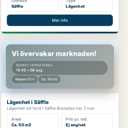
Område
Type
Säffle
Lägenhet
Mer info
Lägenhet i Säffle
Vi övervakar marknaden!
SENAST UPPDATERAD
16:46 • 08 aug.
Skapad 23 h
Ca. 50 m2
Lägenhet i Säffle
Lägenhet att hyra i Säffle Bostaden har 2 rum
Areal
Pris pr. md.
Ca. 50 m2
Ej angivet