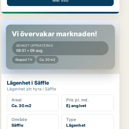
Mer info
Lägenhet i Säffle
Vi övervakar marknaden!
SENAST UPPDATERAD
08:51 • 09 aug.
Skapad 7 h
Ca. 30 m2
Lägenhet i Säffle
Lägenhet att hyra i Säffle
Areal
Pris pr. md.
Ca. 30 m2
Ej angivet
Område
Type
Säffle
Lägenhet