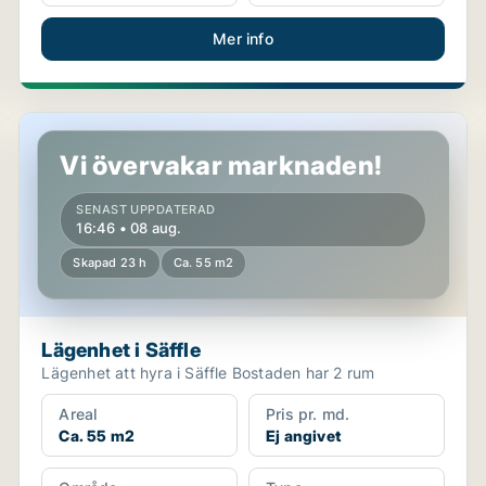
Mer info
Lägenhet i Säffle
Vi övervakar marknaden!
SENAST UPPDATERAD
16:46 • 08 aug.
Skapad 23 h
Ca. 55 m2
Lägenhet i Säffle
Lägenhet att hyra i Säffle Bostaden har 2 rum
Areal
Pris pr. md.
Ca. 55 m2
Ej angivet