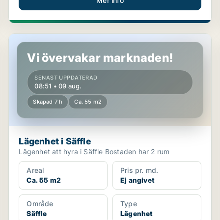
Mer info
Lägenhet i Säffle
Vi övervakar marknaden!
SENAST UPPDATERAD
08:51 • 09 aug.
Skapad 7 h
Ca. 55 m2
Lägenhet i Säffle
Lägenhet att hyra i Säffle Bostaden har 2 rum
Areal
Pris pr. md.
Ca. 55 m2
Ej angivet
Område
Type
Säffle
Lägenhet