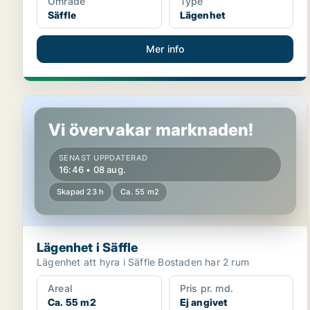
Område
Type
Säffle
Lägenhet
Mer info
Lägenhet i Säffle
Vi övervakar marknaden!
SENAST UPPDATERAD
16:46 • 08 aug.
Skapad 23 h
Ca. 55 m2
Lägenhet i Säffle
Lägenhet att hyra i Säffle Bostaden har 2 rum
Areal
Pris pr. md.
Ca. 55 m2
Ej angivet