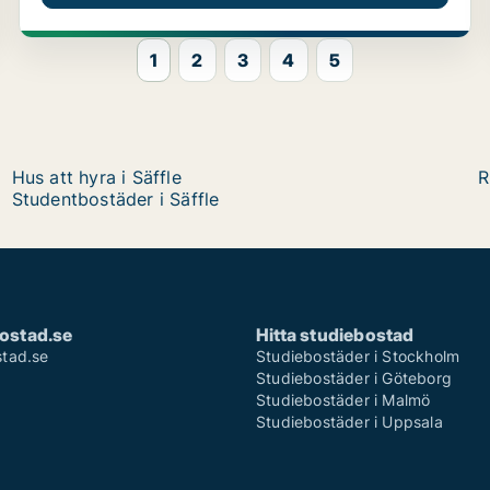
1
2
3
4
5
Hus att hyra i Säffle
R
Studentbostäder i Säffle
ostad.se
Hitta studiebostad
tad.se
Studiebostäder i Stockholm
Studiebostäder i Göteborg
Studiebostäder i Malmö
Studiebostäder i Uppsala