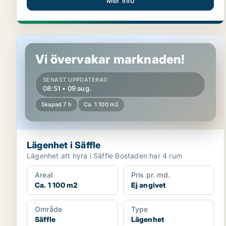
Mer info
Lägenhet i Säffle
Vi övervakar marknaden!
SENAST UPPDATERAD
08:51 • 09 aug.
Skapad 7 h
Ca. 1 100 m2
Lägenhet i Säffle
Lägenhet att hyra i Säffle Bostaden har 4 rum
Areal
Pris pr. md.
Ca. 1 100 m2
Ej angivet
Område
Type
Säffle
Lägenhet