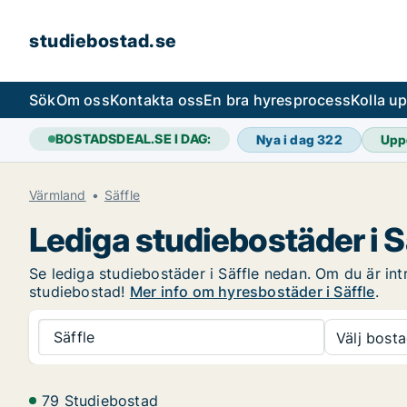
studiebostad.se
Sök
Om oss
Kontakta oss
En bra hyresprocess
Kolla u
BOSTADSDEAL.SE I DAG:
Nya i dag
322
Upp
Värmland
Säffle
Lediga studiebostäder i S
Se lediga studiebostäder i Säffle nedan. Om du är intr
studiebostad!
Mer info om hyresbostäder i Säffle
.
Säffle
Välj bosta
79 Studiebostad