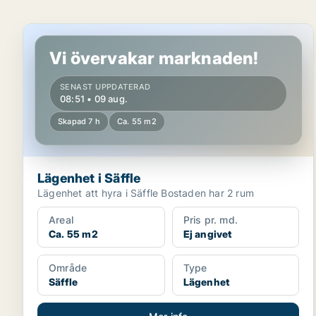
Lägenhet i Säffle
Vi övervakar marknaden!
SENAST UPPDATERAD
08:51 • 09 aug.
Skapad 7 h
Ca. 55 m2
Lägenhet i Säffle
Lägenhet att hyra i Säffle Bostaden har 2 rum
Areal
Pris pr. md.
Ca. 55 m2
Ej angivet
Område
Type
Säffle
Lägenhet