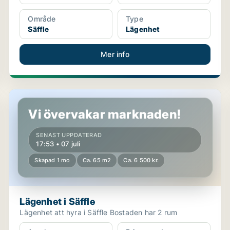
Område
Type
Säffle
Lägenhet
Mer info
Lägenhet i Säffle
Vi övervakar marknaden!
SENAST UPPDATERAD
17:53 • 07 juli
Skapad 1 mo
Ca. 65 m2
Ca. 6 500 kr.
Lägenhet i Säffle
Lägenhet att hyra i Säffle Bostaden har 2 rum