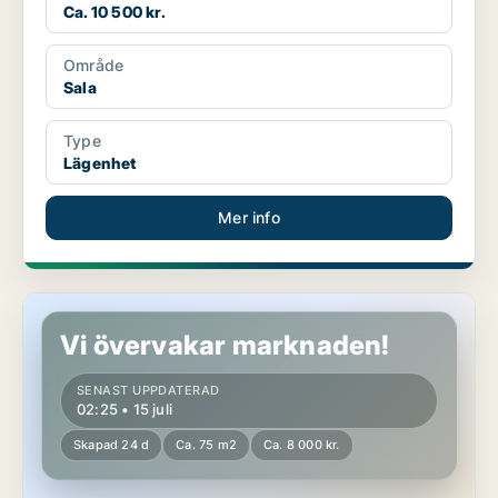
Ca. 10 500 kr.
Område
Sala
Type
Lägenhet
Mer info
Lägenhet i Sala, Salbohed
Vi övervakar marknaden!
SENAST UPPDATERAD
02:25 • 15 juli
Skapad 24 d
Ca. 75 m2
Ca. 8 000 kr.