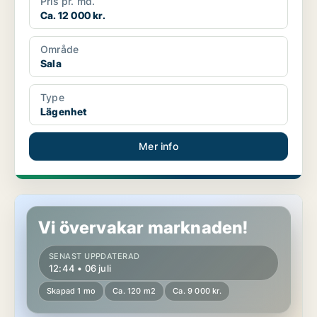
Pris pr. md.
Ca. 12 000 kr.
Område
Sala
Type
Lägenhet
Mer info
Lägenhet i Sala, Salbohed
Vi övervakar marknaden!
SENAST UPPDATERAD
12:44 • 06 juli
Skapad 1 mo
Ca. 120 m2
Ca. 9 000 kr.