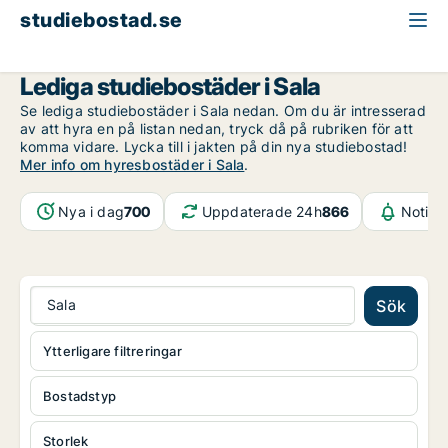
studiebostad.se
Västmanland
Sala
Lediga studiebostäder i Sala
Se lediga studiebostäder i Sala nedan. Om du är intresserad
av att hyra en på listan nedan, tryck då på rubriken för att
komma vidare. Lycka till i jakten på din nya studiebostad!
Mer info om hyresbostäder i Sala
.
Nya i dag
700
Uppdaterade 24h
866
Notifi
Sala
Sök
Ytterligare filtreringar
Bostadstyp
Storlek