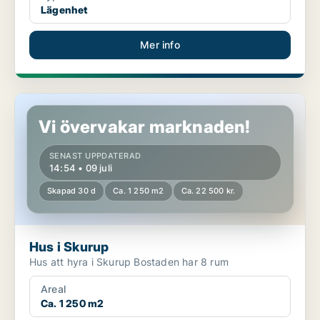
Lägenhet
Mer info
Hus i Skurup
Vi övervakar marknaden!
SENAST UPPDATERAD
14:54 • 09 juli
Skapad 30 d
Ca. 1 250 m2
Ca. 22 500 kr.
Hus i Skurup
Hus att hyra i Skurup Bostaden har 8 rum
Areal
Ca. 1 250 m2