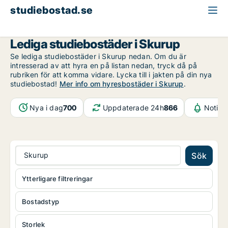
studiebostad.se
Skåne
Skurup
Lediga studiebostäder i Skurup
Se lediga studiebostäder i Skurup nedan. Om du är
intresserad av att hyra en på listan nedan, tryck då på
rubriken för att komma vidare. Lycka till i jakten på din nya
studiebostad!
Mer info om hyresbostäder i Skurup
.
Nya i dag
700
Uppdaterade 24h
866
Notifi
Skurup
Sök
Ytterligare filtreringar
Bostadstyp
Storlek