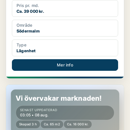
Pris pr. md.
Ca. 39 000 kr.
Område
Södermalm
Type
Lägenhet
Mer info
Lägenhet på Södermalm
Vi övervakar marknaden!
SENAST UPPDATERAD
03:05 • 08 aug.
Skapad 3 h
Ca. 65 m2
Ca. 16 000 kr.