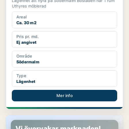
Lägenhet att hyra på Södermalm Bostaden har 1 rum
Uthyres möblerad
Areal
Ca. 30 m2
Pris pr. md.
Ej angivet
Område
Södermalm
Type
Lägenhet
Mer info
Lägenhet på Södermalm
Vi övervakar marknaden!