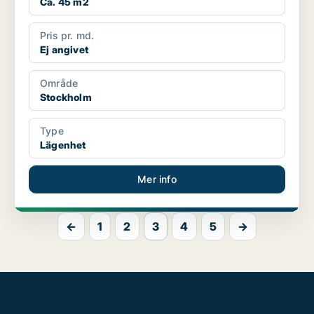
Ca. 45 m2
Pris pr. md.
Ej angivet
Område
Stockholm
Type
Lägenhet
Mer info
←
1
2
3
4
5
→