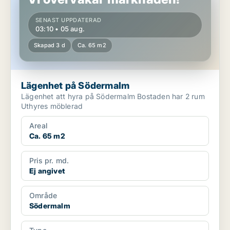
SENAST UPPDATERAD
03:10 • 05 aug.
Skapad 3 d
Ca. 65 m2
Lägenhet på Södermalm
Lägenhet att hyra på Södermalm Bostaden har 2 rum
Uthyres möblerad
Areal
Ca. 65 m2
Pris pr. md.
Ej angivet
Område
Södermalm