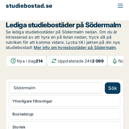
studiebostad.se
Stockholm
Södermalm
Lediga studiebostäder på Södermalm
Se lediga studiebostäder på Södermalm nedan. Om du är
intresserad av att hyra en på listan nedan, tryck då på
rubriken för att komma vidare. Lycka till i jakten på din nya
studiebostad!
Mer info om hyresbostäder på Södermalm
.
Nya i dag
214
Uppdaterade 24h
2 099
Notif
Södermalm
Sök
Ytterligare filtreringar
Bostadstyp
Storlek