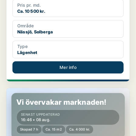
Pris pr. md.
Ca. 10 500 kr.
Område
Nässjö, Solberga
Type
Lägenhet
Mer info
Rum i Jönköping
Vi övervakar marknaden!
SENAST UPPDATERAD
16:46 • 08 aug.
Skapad 7 h
Ca. 15 m2
Ca. 4 000 kr.