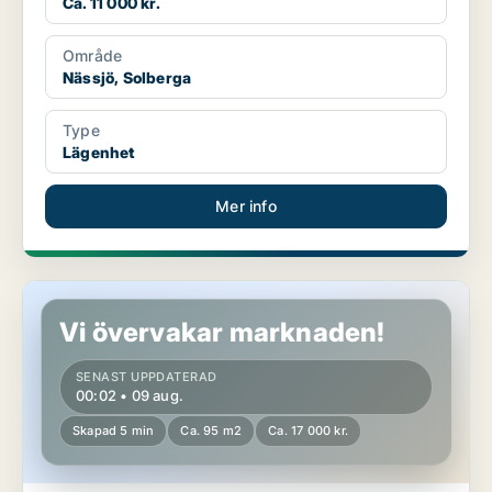
Ca. 11 000 kr.
Område
Nässjö, Solberga
Type
Lägenhet
Mer info
Lägenhet i Nässjö, Solberga
Vi övervakar marknaden!
SENAST UPPDATERAD
00:02 • 09 aug.
Skapad 5 min
Ca. 95 m2
Ca. 17 000 kr.