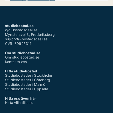
Studentbostäder i Sävsjö
Studentbostäder i Tranås
Studentbostäder i Vaggeryd
Studentbostäder i Vetlanda
Studentbostäder i Värnamo
studiebostad.se
c/o Bostadsdeal.se
Mynstersvej 3, Frederiksberg
support@bostadsdeal.se
CVR: 39925311
Om studiebostad.se
Om studiebostad.se
Kontakta oss
Hitta studiebostad
Studiebostäder i Stockholm
Studiebostäder i Göteborg
Studiebostäder i Malmö
Studiebostäder i Uppsala
Hitta oss även här
Hitta villa till salu