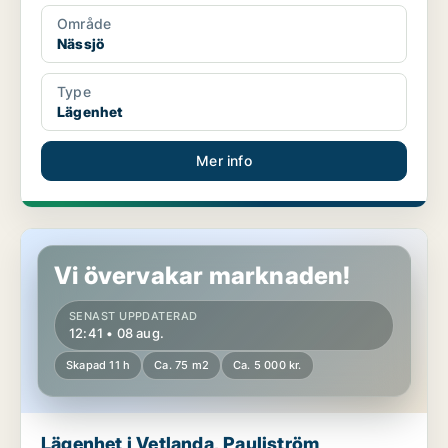
Område
Nässjö
Type
Lägenhet
Mer info
Lägenhet i Vetlanda, Pauliström
Vi övervakar marknaden!
SENAST UPPDATERAD
12:41 • 08 aug.
Skapad 11 h
Ca. 75 m2
Ca. 5 000 kr.
Lägenhet i Vetlanda, Pauliström