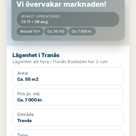
Vi övervakar marknaden!
SENAST UPPDATERAD
13:11 • 08 aug.
Skapad 10 h
Ca. 55 m2
Ca. 7 000 kr.
Lägenhet i Tranås
Lägenhet att hyra i Tranås Bostaden har 2 rum
Areal
Ca. 55 m2
Pris pr. md.
Ca. 7 000 kr.
Område
Tranås
Type