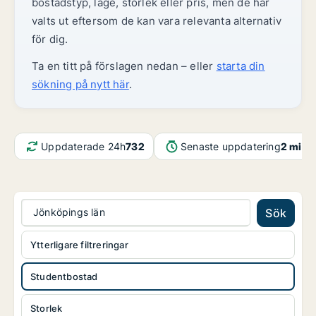
bostadstyp, läge, storlek eller pris, men de har
valts ut eftersom de kan vara relevanta alternativ
för dig.
Ta en titt på förslagen nedan – eller
starta din
sökning på nytt här
.
Uppdaterade 24h
732
Senaste uppdatering
2 min 
Jönköpings län
Sök
Ytterligare filtreringar
Studentbostad
Storlek