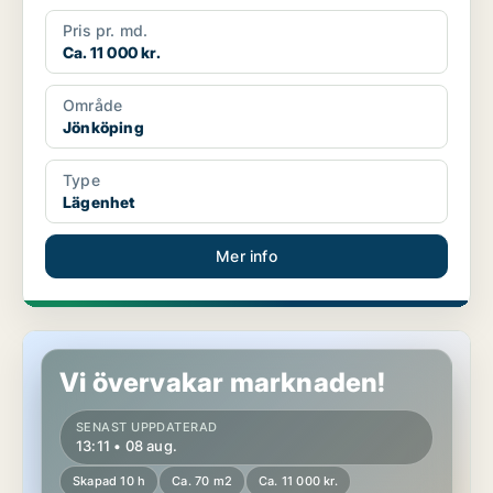
Pris pr. md.
Ca. 11 000 kr.
Område
Jönköping
Type
Lägenhet
Mer info
Lägenhet i Jönköping
Vi övervakar marknaden!
SENAST UPPDATERAD
13:11 • 08 aug.
Skapad 10 h
Ca. 70 m2
Ca. 11 000 kr.