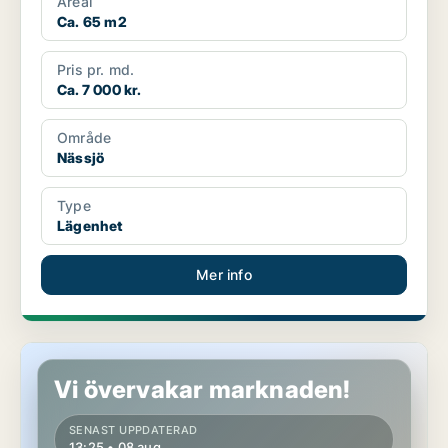
Areal
Ca. 65 m2
Pris pr. md.
Ca. 7 000 kr.
Område
Nässjö
Type
Lägenhet
Mer info
Lägenhet i Nässjö
Vi övervakar marknaden!
SENAST UPPDATERAD
13:25 • 08 aug.