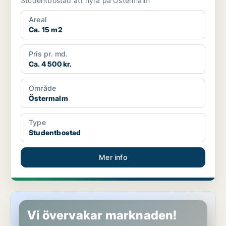
Studentbostad att hyra på Östermalm
Areal
Ca. 15 m2
Pris pr. md.
Ca. 4 500 kr.
Område
Östermalm
Type
Studentbostad
Mer info
Studentbostad på Östermalm
Vi övervakar marknaden!