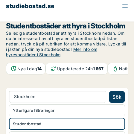
studiebostad.se
Studentbostad att hyra
Stockholm
Studentbostäder att hyra i Stockholm
Se lediga studentbostäder att hyra i Stockholm nedan. Om
du är intresserad av att hyra en studentbostadpå listan
nedan, tryck då på rubriken för att komma vidare. Lycka till
i jakten på din nya studiebostad!
Mer info om
hyresbostäder i Stockholm
.
Nya i dag
14
Uppdaterade 24h
1 667
Notifik
Stockholm
Sök
Ytterligare filtreringar
Studentbostad