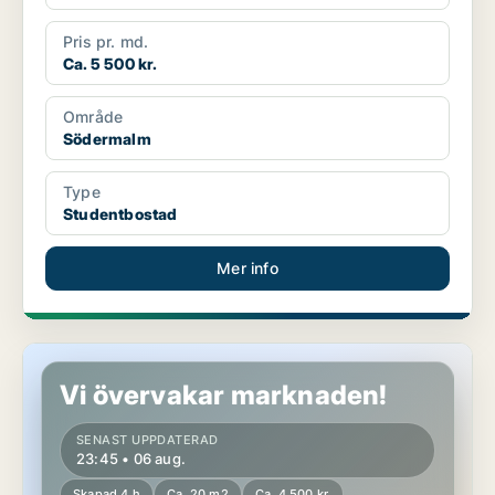
Pris pr. md.
Ca. 5 500 kr.
Område
Södermalm
Type
Studentbostad
Mer info
Studentbostad på Östermalm
Vi övervakar marknaden!
SENAST UPPDATERAD
23:45 • 06 aug.
Skapad 4 h
Ca. 20 m2
Ca. 4 500 kr.