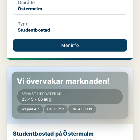
Område
Östermalm
Type
Studentbostad
Mer info
Studentbostad på Östermalm
Vi övervakar marknaden!
SENAST UPPDATERAD
23:45 • 06 aug.
Skapad 4 h
Ca. 15 m2
Ca. 4 500 kr.
Studentbostad på Östermalm