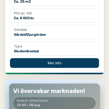
Ca. 25 m2
Pris pr. md.
Ca. 6 000 kr.
Område
Gärdet/Djurgården
Type
Studentbostad
Mer info
Studentbostad på Östermalm
Vi övervakar marknaden!
SENAST UPPDATERAD
23:45 • 06 aug.