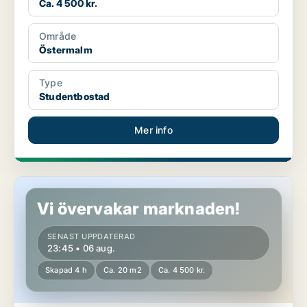
Ca. 4 500 kr.
Område
Östermalm
Type
Studentbostad
Mer info
Studentbostad på Östermalm
Vi övervakar marknaden!
SENAST UPPDATERAD
23:45 • 06 aug.
Skapad 4 h
Ca. 20 m2
Ca. 4 500 kr.