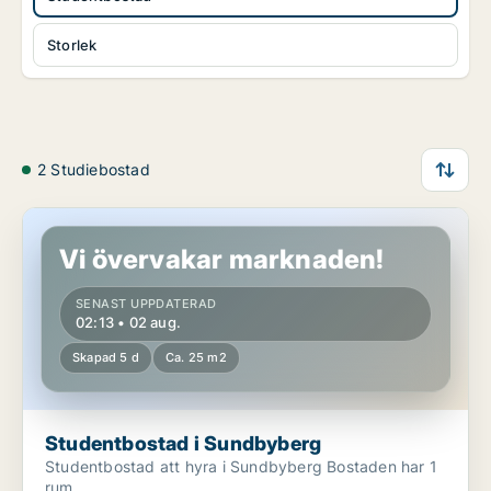
Storlek
2 Studiebostad
Studentbostad i Sundbyberg
Vi övervakar marknaden!
SENAST UPPDATERAD
02:13 • 02 aug.
Skapad 5 d
Ca. 25 m2
Studentbostad i Sundbyberg
Studentbostad att hyra i Sundbyberg Bostaden har 1
rum