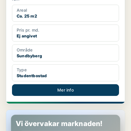
Areal
Ca. 25 m2
Pris pr. md.
Ej angivet
Område
Sundbyberg
Type
Studentbostad
Mer info
Studentbostad i Sundbyberg
Vi övervakar marknaden!