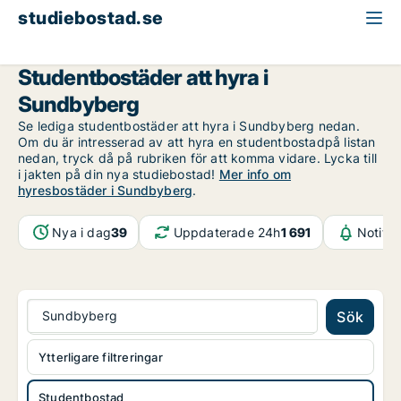
studiebostad.se
Studentbostad att hyra
Stockholms län
Sundbyberg
Studentbostäder att hyra i
Sundbyberg
Se lediga studentbostäder att hyra i Sundbyberg nedan.
Om du är intresserad av att hyra en studentbostadpå listan
nedan, tryck då på rubriken för att komma vidare. Lycka till
i jakten på din nya studiebostad!
Mer info om
hyresbostäder i Sundbyberg
.
Nya i dag
39
Uppdaterade 24h
1 691
Notifik
Sundbyberg
Sök
Ytterligare filtreringar
Studentbostad