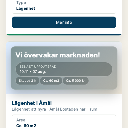
Type
Lägenhet
Mer info
Lägenhet i Åmål
Vi övervakar marknaden!
SENAST UPPDATERAD
10:11 • 07 aug.
Skapad 2 h
Ca. 60 m2
Ca. 5 000 kr.
Lägenhet i Åmål
Lägenhet att hyra i Åmål Bostaden har 1 rum
Areal
Ca. 60 m2