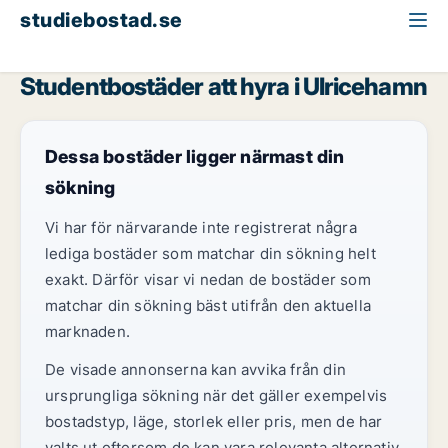
studiebostad.se
Studentbostad att hyra
Västra Götaland
Ulricehamn
Studentbostäder att hyra i Ulricehamn
Dessa bostäder ligger närmast din
sökning
Vi har för närvarande inte registrerat några
lediga bostäder som matchar din sökning helt
exakt. Därför visar vi nedan de bostäder som
matchar din sökning bäst utifrån den aktuella
marknaden.
De visade annonserna kan avvika från din
ursprungliga sökning när det gäller exempelvis
bostadstyp, läge, storlek eller pris, men de har
valts ut eftersom de kan vara relevanta alternativ