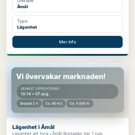
Område
Åmål
Type
Lägenhet
Mer info
Lägenhet i Åmål
Vi övervakar marknaden!
SENAST UPPDATERAD
10:14 • 07 aug.
Skapad 2 h
Ca. 60 m2
Ca. 5 000 kr.
Lägenhet i Åmål
Lägenhet att hyra i Åmål Bostaden har 1 rum