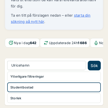
för dig.
Ta en titt på förslagen nedan – eller
starta din
sökning på nytt här
.
Nya i dag
642
Uppdaterade 24h
1 686
Notif
Ulricehamn
Sök
Ytterligare filtreringar
Studentbostad
Storlek