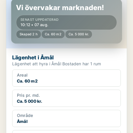
Vi övervakar marknaden!
SENAST UPPDATERAD
10:12 • 07 aug.
Skapad 2 h
Ca. 60 m2
Ca. 5 000 kr.
Lägenhet i Åmål
Lägenhet att hyra i Åmål Bostaden har 1 rum
Areal
Ca. 60 m2
Pris pr. md.
Ca. 5 000 kr.
Område
Åmål