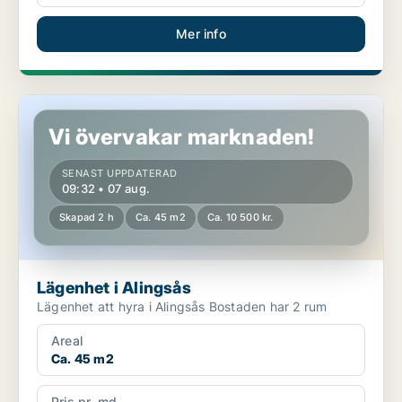
Mer info
Lägenhet i Alingsås
Vi övervakar marknaden!
SENAST UPPDATERAD
09:32 • 07 aug.
Skapad 2 h
Ca. 45 m2
Ca. 10 500 kr.
Lägenhet i Alingsås
Lägenhet att hyra i Alingsås Bostaden har 2 rum
Areal
Ca. 45 m2
Pris pr. md.