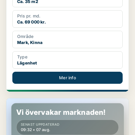
Ca. 35 m2
Pris pr. md.
Ca. 69 000 kr.
Område
Mark, Kinna
Type
Lägenhet
Mer info
Lägenhet i Alingsås
Vi övervakar marknaden!
SENAST UPPDATERAD
09:32 • 07 aug.