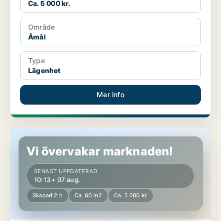
Ca. 5 000 kr.
Område
Åmål
Type
Lägenhet
Mer info
Lägenhet i Åmål
Vi övervakar marknaden!
SENAST UPPDATERAD
10:13 • 07 aug.
Skapad 2 h
Ca. 60 m2
Ca. 5 000 kr.