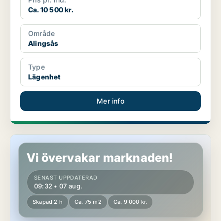
Ca. 10 500 kr.
Område
Alingsås
Type
Lägenhet
Mer info
Lägenhet i Mark, Kinna
Vi övervakar marknaden!
SENAST UPPDATERAD
09:32 • 07 aug.
Skapad 2 h
Ca. 75 m2
Ca. 9 000 kr.