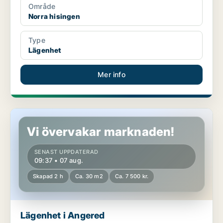
Område
Norra hisingen
Type
Lägenhet
Mer info
Lägenhet i Angered
Vi övervakar marknaden!
SENAST UPPDATERAD
09:37 • 07 aug.
Skapad 2 h
Ca. 30 m2
Ca. 7 500 kr.
Lägenhet i Angered