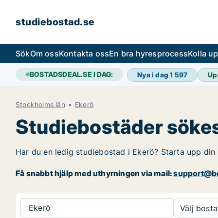
studiebostad.se
Sök
Om oss
Kontakta oss
En bra hyresprocess
Kolla u
BOSTADSDEAL.SE I DAG:
Nya i dag
1 597
Up
Stockholms län
Ekerö
Studiebostäder sökes
Har du en ledig studiebostad i Ekerö? Starta upp din 
Få snabbt hjälp med uthyrningen via mail:
support@bo
Ekerö
Välj bosta