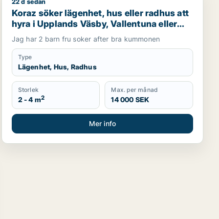
22 d sedan
ands Väsby, Vallentuna eller Järfälla m.fl.
Koraz söker lägenhet, hus eller radhus att hyra i Upplan
Koraz söker lägenhet, hus eller radhus att
hyra i Upplands Väsby, Vallentuna eller
Järfälla m.fl.
Jag har 2 barn fru soker after bra kummonen
Type
Lägenhet, Hus, Radhus
Storlek
Max. per månad
2
2 - 4 m
14 000 SEK
Mer info
llentuna m.fl.