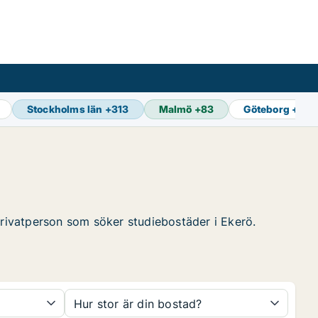
Stockholms län
+
313
Malmö
+
83
Göteborg
+
89
 privatperson som söker studiebostäder i Ekerö.
Hur stor är din bostad?