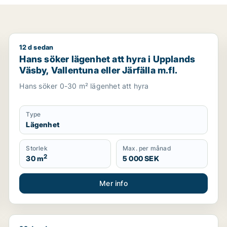
12 d sedan
Hans söker lägenhet att hyra i Upplands Väsby, Vallen
Hans söker lägenhet att hyra i Upplands
Väsby, Vallentuna eller Järfälla m.fl.
Hans söker 0-30 m² lägenhet att hyra
Type
Lägenhet
Storlek
Max. per månad
2
30 m
5 000 SEK
Mer info