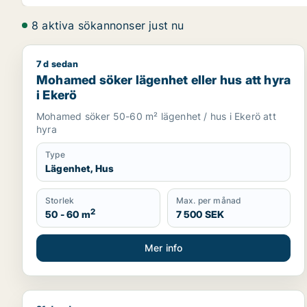
8 aktiva sökannonser just nu
7 d sedan
Mohamed söker lägenhet eller hus att hyra i Ekerö
Mohamed söker lägenhet eller hus att hyra
i Ekerö
Mohamed söker 50-60 m² lägenhet / hus i Ekerö att
hyra
Type
Lägenhet, Hus
Storlek
Max. per månad
2
50 - 60 m
7 500 SEK
Mer info