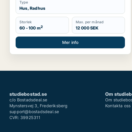
Type
Hus, Radhus
Storlek
Max. per månad
2
60 - 100 m
12 000 SEK
Mer info
studiebostad.se
Om studieb
c/o Bostadsdeal.se
Om studiebos
Mynstersvej 3, Frederiksberg
Kontakta oss
support@bostadsdeal.se
CVR: 39925311