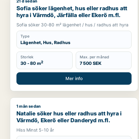
21 d sedan
Sofia söker lägenhet, hus eller radhus att hyra i Vä
Sofia söker lägenhet, hus eller radhus att
hyra i Värmdö, Järfälla eller Ekerö m.fl.
Sofia söker 30-80 m² lägenhet / hus / radhus att hyra
Type
Lägenhet, Hus, Radhus
Storlek
Max. per månad
2
30 - 80 m
7 500 SEK
Mer info
1 mån sedan
Natalie söker hus eller radhus att hyra i Värmdö, E
Natalie söker hus eller radhus att hyra i
Värmdö, Ekerö eller Danderyd m.fl.
Hiss Minst 5-10 år