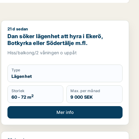
21 d sedan
tuna eller Järfälla m.fl.
Dan söker lägenhet att hyra i Ekerö, Botkyrka eller Söd
Dan söker lägenhet att hyra i Ekerö,
Botkyrka eller Södertälje m.fl.
Hiss/balkong/2 våningen o uppåt
Type
Lägenhet
Storlek
Max. per månad
2
60 - 72 m
9 000 SEK
Mer info