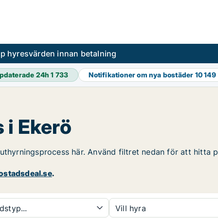
pp hyresvärden innan betalning
pdaterade 24h
1 733
Notifikationer om nya bostäder
10 149
 i Ekerö
uthyrningsprocess här. Använd filtret nedan för att hitta
stadsdeal.se
.
dstyp...
Vill hyra