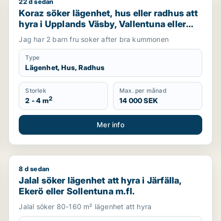
22 d sedan
rmdö, Järfälla eller Ekerö m.fl.
Koraz söker lägenhet, hus eller radhus att hyra i Uppl
Koraz söker lägenhet, hus eller radhus att
hyra i Upplands Väsby, Vallentuna eller
Järfälla m.fl.
Jag har 2 barn fru soker after bra kummonen
Type
Lägenhet, Hus, Radhus
Storlek
Max. per månad
2
2 - 4 m
14 000 SEK
Mer info
8 d sedan
kerö eller Danderyd m.fl.
Jalal söker lägenhet att hyra i Järfälla, Ekerö eller So
Jalal söker lägenhet att hyra i Järfälla,
Ekerö eller Sollentuna m.fl.
Jalal söker 80-160 m² lägenhet att hyra