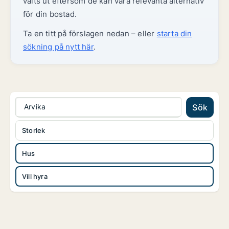
valts ut eftersom de kan vara relevanta alternativ
för din bostad.
Ta en titt på förslagen nedan – eller
starta din
sökning på nytt här
.
Arvika
Sök
Storlek
Hus
Vill hyra