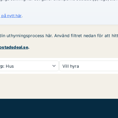
 på nytt här
.
in uthyrningsprocess här. Använd filtret nedan för att hi
stadsdeal.se
.
p:
Hus
Vill hyra