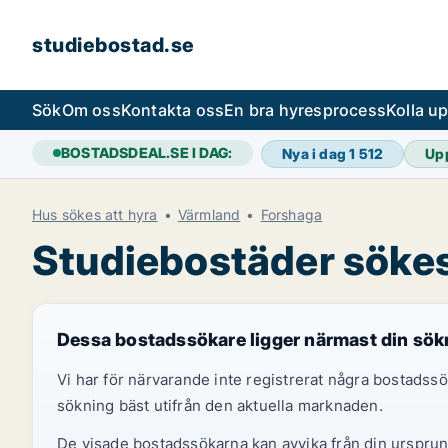
studiebostad.se
Sök
Om oss
Kontakta oss
En bra hyresprocess
Kolla u
BOSTADSDEAL.SE I DAG:
Nya i dag
1 512
Up
Hus sökes att hyra
Värmland
Forshaga
Studiebostäder sökes
Dessa bostadssökare ligger närmast din sök
Vi har för närvarande inte registrerat några bostads
sökning bäst utifrån den aktuella marknaden.
De visade bostadssökarna kan avvika från din ursprung