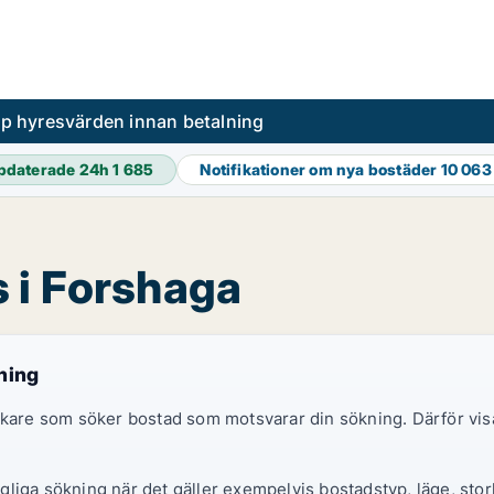
pp hyresvärden innan betalning
pdaterade 24h
1 685
Notifikationer om nya bostäder
10 063
 i Forshaga
ning
sökare som söker bostad som motsvarar din sökning. Därför vi
liga sökning när det gäller exempelvis bostadstyp, läge, storl