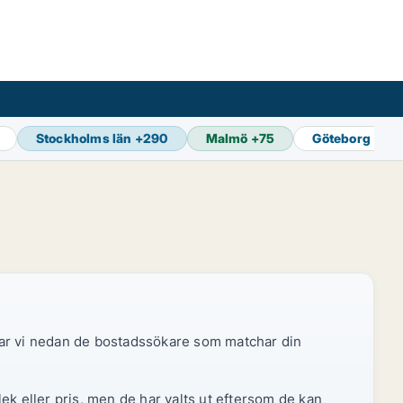
Stockholms län
+
290
Malmö
+
75
Göteborg
+
89
sar vi nedan de bostadssökare som matchar din
ek eller pris, men de har valts ut eftersom de kan