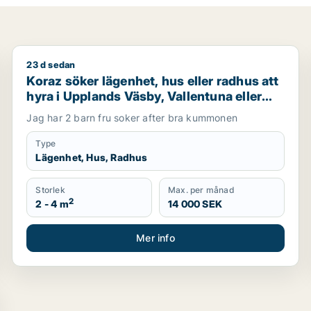
23 d sedan
rmdö, Järfälla eller Ekerö m.fl.
Koraz söker lägenhet, hus eller radhus att hyra i Uppl
Koraz söker lägenhet, hus eller radhus att
hyra i Upplands Väsby, Vallentuna eller
Järfälla m.fl.
Jag har 2 barn fru soker after bra kummonen
Type
Lägenhet, Hus, Radhus
Storlek
Max. per månad
2
2 - 4 m
14 000 SEK
Mer info
lands Väsby, Vallentuna eller Österåker m.fl.