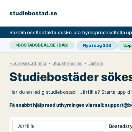
studiebostad.se
Sök
Om oss
Kontakta oss
En bra hyresprocess
Kolla u
BOSTADSDEAL.SE I DAG:
Nya i dag
208
Upp
Hus sökes att hyra
Stockholms län
Järfälla
Studiebostäder sökes 
Har du en ledig studiebostad i Järfälla? Starta upp di
Få snabbt hjälp med uthyrningen via mail:
support@bo
Järfälla
Bostadsty