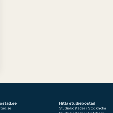
ostad.se
Hitta studiebostad
tad.se
Studiebostäder i Stockholm