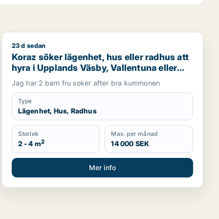
23 d sedan
ands Väsby, Vallentuna eller Järfälla m.fl.
Koraz söker lägenhet, hus eller radhus att hyra i Upplan
Koraz söker lägenhet, hus eller radhus att
hyra i Upplands Väsby, Vallentuna eller
Järfälla m.fl.
Jag har 2 barn fru soker after bra kummonen
Type
Lägenhet, Hus, Radhus
Storlek
Max. per månad
2
2 - 4 m
14 000 SEK
Mer info