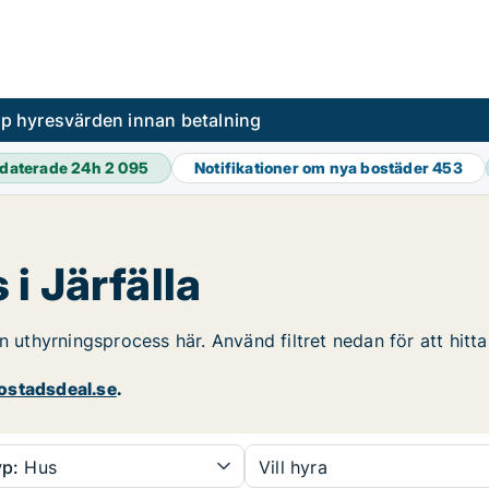
pp hyresvärden innan betalning
daterade 24h
2 095
Notifikationer om nya bostäder
453
i Järfälla
n uthyrningsprocess här. Använd filtret nedan för att hitt
stadsdeal.se
.
p:
Hus
Vill hyra