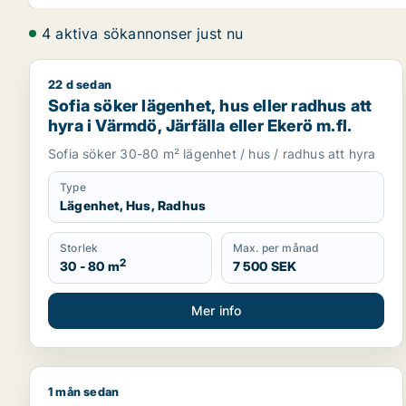
4 aktiva sökannonser just nu
22 d sedan
Sofia söker lägenhet, hus eller radhus att hyra i Vä
Sofia söker lägenhet, hus eller radhus att
hyra i Värmdö, Järfälla eller Ekerö m.fl.
Sofia söker 30-80 m² lägenhet / hus / radhus att hyra
Type
Lägenhet, Hus, Radhus
Storlek
Max. per månad
2
30 - 80 m
7 500 SEK
Mer info
1 mån sedan
Jag söker lägenhet, hus eller radhus att hyra i Upp