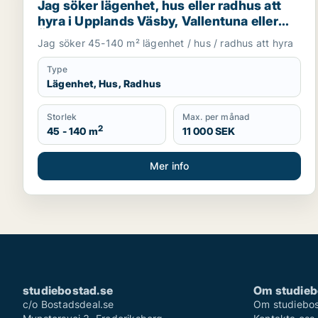
Jag söker lägenhet, hus eller radhus att
hyra i Upplands Väsby, Vallentuna eller
Österåker m.fl.
Jag söker 45-140 m² lägenhet / hus / radhus att hyra
Type
Lägenhet, Hus, Radhus
Storlek
Max. per månad
2
45 - 140 m
11 000 SEK
Mer info
studiebostad.se
Om studieb
c/o Bostadsdeal.se
Om studiebos