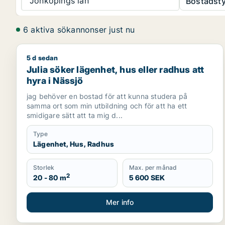
Jönköpings län
Bostadsty
6 aktiva sökannonser just nu
5 d sedan
Julia söker lägenhet, hus eller radhus att hyra i Nä
Julia söker lägenhet, hus eller radhus att
hyra i Nässjö
jag behöver en bostad för att kunna studera på
samma ort som min utbildning och för att ha ett
smidigare sätt att ta mig d...
Type
Lägenhet, Hus, Radhus
Storlek
Max. per månad
2
20 - 80 m
5 600 SEK
Mer info