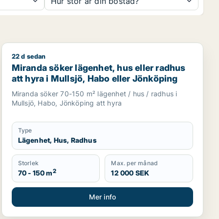
Hur stor är din bostad?
22 d sedan
abo
Miranda söker lägenhet, hus eller radhus att hyra i Mu
Miranda söker lägenhet, hus eller radhus
att hyra i Mullsjö, Habo eller Jönköping
Miranda söker 70-150 m² lägenhet / hus / radhus i
Mullsjö, Habo, Jönköping att hyra
Type
Lägenhet, Hus, Radhus
Storlek
Max. per månad
2
70 - 150 m
12 000 SEK
Mer info