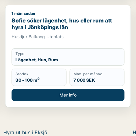
1 mån sedan
Sofie söker lägenhet, hus eller rum att hyra i Jönköp
Sofie söker lägenhet, hus eller rum att
hyra i Jönköpings län
Husdjur Balkong Uteplats
Type
Lägenhet, Hus, Rum
Storlek
Max. per månad
2
30 - 100 m
7 000 SEK
Mer info
Hyra ut hus i Eksjö
H