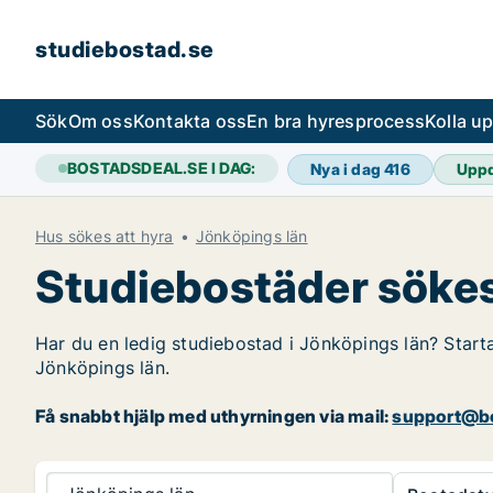
studiebostad.se
Sök
Om oss
Kontakta oss
En bra hyresprocess
Kolla u
BOSTADSDEAL.SE I DAG:
Nya i dag
416
Upp
Hus sökes att hyra
Jönköpings län
Studiebostäder sökes
Har du en ledig studiebostad i Jönköpings län? Starta
Jönköpings län.
Få snabbt hjälp med uthyrningen via mail:
support@bo