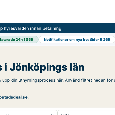
pp hyresvärden innan betalning
daterade 24h
1 859
Notifikationer om nya bostäder
9 269
 i Jönköpings län
 upp din uthyrningsprocess här. Använd filtret nedan för 
stadsdeal.se
.