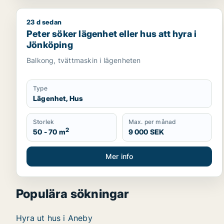
23 d sedan
Peter söker lägenhet eller hus att hyra i Jönköping
Peter söker lägenhet eller hus att hyra i
Jönköping
Balkong, tvättmaskin i lägenheten
Type
Lägenhet, Hus
Storlek
Max. per månad
2
50 - 70 m
9 000 SEK
Mer info
Populära sökningar
Hyra ut hus i Aneby