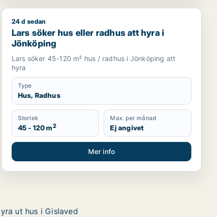
24 d sedan
ings län
Lars söker hus eller radhus att hyra i Jönköping
Lars söker hus eller radhus att hyra i
Jönköping
Lars söker 45-120 m² hus / radhus i Jönköping att
hyra
Type
Hus, Radhus
Storlek
Max. per månad
2
45 - 120 m
Ej angivet
Mer info
yra ut hus i Gislaved