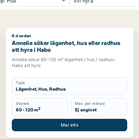
p:
Hus
Vill hyra
6 d sedan
ssjö
Annelie söker lägenhet, hus eller radhus att hyra i H
Annelie söker lägenhet, hus eller radhus
att hyra i Habo
Annelie söker 60-120 m² lägenhet / hus / radhus i
Habo att hyra
Type
Lägenhet, Hus, Radhus
Storlek
Max. per månad
2
60 - 120 m
Ej angivet
Mer info