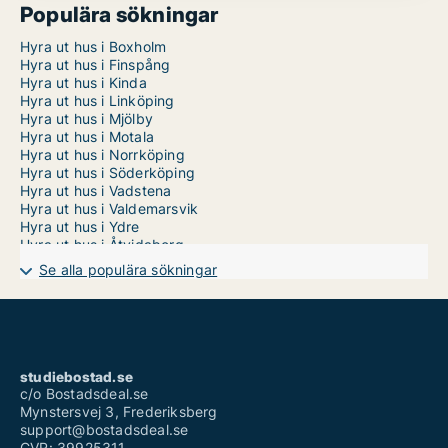
Populära sökningar
Hyra ut hus i Boxholm
Hyra ut hus i Finspång
Hyra ut hus i Kinda
Hyra ut hus i Linköping
Hyra ut hus i Mjölby
Hyra ut hus i Motala
Hyra ut hus i Norrköping
Hyra ut hus i Söderköping
Hyra ut hus i Vadstena
Hyra ut hus i Valdemarsvik
Hyra ut hus i Ydre
Hyra ut hus i Åtvidaberg
Hyra ut hus i Ödeshög
Se alla populära sökningar
studiebostad.se
c/o Bostadsdeal.se
Mynstersvej 3, Frederiksberg
support@bostadsdeal.se
CVR: 39925311