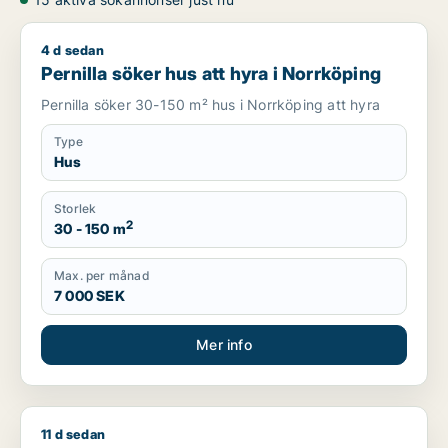
4 d sedan
Pernilla söker hus att hyra i Norrköping
Pernilla söker hus att hyra i Norrköping
Pernilla söker 30-150 m² hus i Norrköping att hyra
Type
Hus
Storlek
2
30 - 150 m
Max. per månad
7 000 SEK
Mer info
11 d sedan
Jag söker lägenhet eller hus att hyra i Söderköping