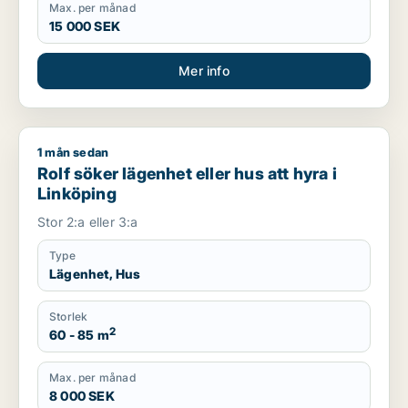
Max. per månad
15 000 SEK
Mer info
1 mån sedan
Rolf söker lägenhet eller hus att hyra i Linköping
Rolf söker lägenhet eller hus att hyra i
Linköping
Stor 2:a eller 3:a
Type
Lägenhet, Hus
Storlek
2
60 - 85 m
Max. per månad
8 000 SEK