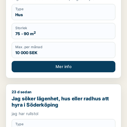
Type
Hus
Storlek
2
75 - 90 m
Max. per månad
10 000 SEK
Mer info
23 d sedan
Jag söker lägenhet, hus eller radhus att hyra i Söderköping
Jag söker lägenhet, hus eller radhus att
hyra i Söderköping
jag har rullstol
Type