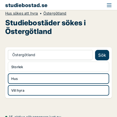
studiebostad.se
Hus sökes att hyra
Östergötland
Studiebostäder sökes i
Östergötland
Östergötland
Sök
Storlek
Hus
Vill hyra
15 aktiva sökannonser just nu