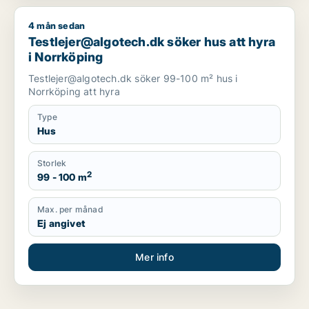
4 mån sedan
Testlejer@algotech.dk söker hus att hyra i Norrköping
Testlejer@algotech.dk söker hus att hyra
i Norrköping
Testlejer@algotech.dk söker 99-100 m² hus i
Norrköping att hyra
Type
Hus
Storlek
2
99 - 100 m
Max. per månad
Ej angivet
Mer info