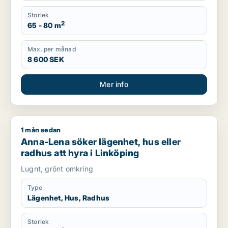
Storlek
2
65 - 80 m
Max. per månad
8 600 SEK
Mer info
1 mån sedan
Anna-Lena söker lägenhet, hus eller radhus att hyra i Linköp
Anna-Lena söker lägenhet, hus eller
radhus att hyra i Linköping
Lugnt, grönt omkring
Type
Lägenhet, Hus, Radhus
Storlek