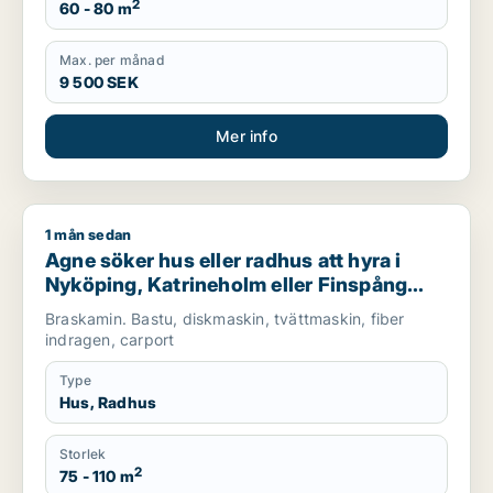
2
60 - 80 m
Max. per månad
9 500 SEK
Mer info
1 mån sedan
Agne söker hus eller radhus att hyra i Nyköping, Katrineholm 
Agne söker hus eller radhus att hyra i
Nyköping, Katrineholm eller Finspång
m.fl.
Braskamin. Bastu, diskmaskin, tvättmaskin, fiber
indragen, carport
Type
Hus, Radhus
Storlek
2
75 - 110 m