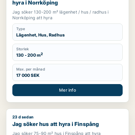
hyra i Norrköping
Jag söker 130-200 m² lägenhet / hus / radhus i
Norrköping att hyra
Type
Lägenhet, Hus, Radhus
Storlek
2
130 - 200 m
Max. per månad
17 000 SEK
Mer info
23 d sedan
Jag söker hus att hyra i Finspång
Jag söker hus att hyra i Finspång
Jag söker 75-90 m² hus i Finspång att hyra