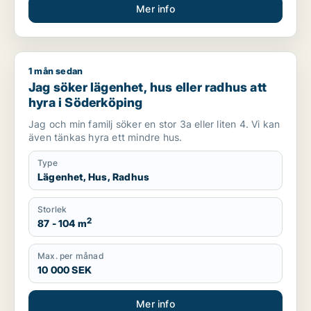
Mer info
1 mån sedan
Jag söker lägenhet, hus eller radhus att hyra i Söderköping
Jag söker lägenhet, hus eller radhus att
hyra i Söderköping
Jag och min familj söker en stor 3a eller liten 4. Vi kan
även tänkas hyra ett mindre hus.
Type
Lägenhet, Hus, Radhus
Storlek
2
87 - 104 m
Max. per månad
10 000 SEK
Mer info