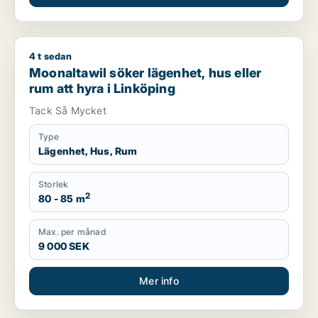
4 t sedan
Moonaltawil söker lägenhet, hus eller rum att hyra i Linköpin
Moonaltawil söker lägenhet, hus eller
rum att hyra i Linköping
Tack Så Mycket
Type
Lägenhet, Hus, Rum
Storlek
2
80 - 85 m
Max. per månad
9 000 SEK
Mer info