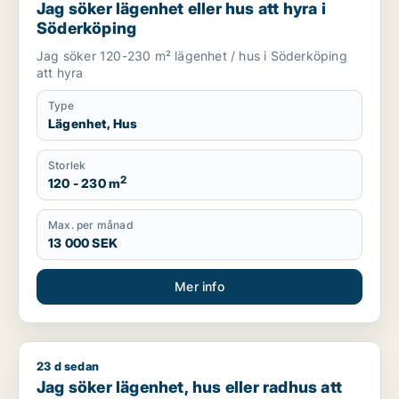
Jag söker lägenhet eller hus att hyra i
Söderköping
Jag söker 120-230 m² lägenhet / hus i Söderköping
att hyra
Type
Lägenhet, Hus
Storlek
2
120 - 230 m
Max. per månad
13 000 SEK
Mer info
23 d sedan
Jag söker lägenhet, hus eller radhus att hyra i Norrköping
Jag söker lägenhet, hus eller radhus att