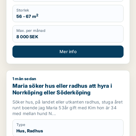
Storlek
2
56 - 67 m
Max. per månad
8 000 SEK
Mer info
1 mån sedan
Maria söker hus eller radhus att hyra i Norrköping eller Söd
Maria söker hus eller radhus att hyra i
Norrköping eller Söderköping
Söker hus, på landet eller utkanten radhus, stuga året
runt boende jag Maria 53år gift med Kim hon är 34
med mellan hund N...
Type
Hus, Radhus