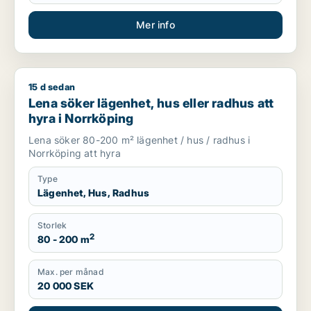
Mer info
15 d sedan
Lena söker lägenhet, hus eller radhus att hyra i Norrköping
Lena söker lägenhet, hus eller radhus att
hyra i Norrköping
Lena söker 80-200 m² lägenhet / hus / radhus i
Norrköping att hyra
Type
Lägenhet, Hus, Radhus
Storlek
2
80 - 200 m
Max. per månad
20 000 SEK