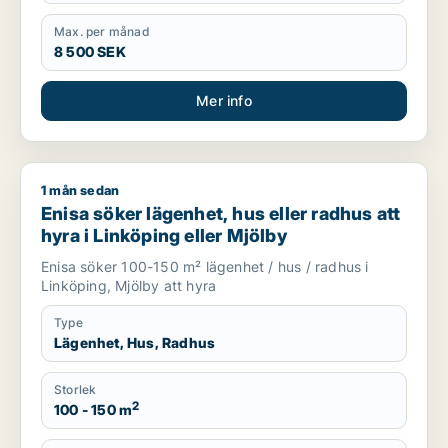
Max. per månad
8 500 SEK
Mer info
1 mån sedan
Enisa söker lägenhet, hus eller radhus att hyra i Linköping el
Enisa söker lägenhet, hus eller radhus att
hyra i Linköping eller Mjölby
Enisa söker 100-150 m² lägenhet / hus / radhus i
Linköping, Mjölby att hyra
Type
Lägenhet, Hus, Radhus
Storlek
2
100 - 150 m