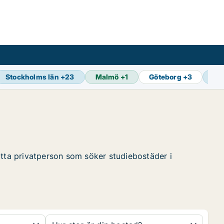
Stockholms län
+
23
Malmö
+
1
Göteborg
+
3
Se
itta privatperson som söker studiebostäder i