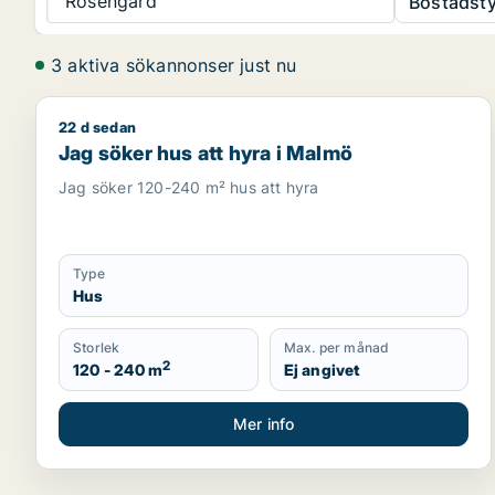
Rosengård
Bostadsty
3 aktiva sökannonser just nu
22 d sedan
Jag söker hus att hyra i Malmö
Jag söker hus att hyra i Malmö
Jag söker 120-240 m² hus att hyra
Type
Hus
Storlek
Max. per månad
2
120 - 240 m
Ej angivet
Mer info