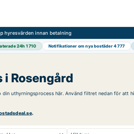
pp hyresvärden innan betalning
aterade 24h
1 710
Notifikationer om nya bostäder
4 777
 i Rosengård
din uthyrningsprocess här. Använd filtret nedan för att h
stadsdeal.se
.