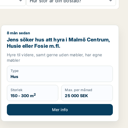
Hur stor är din bostad?
8 mån sedan
Jens söker hus att hyra i Malmö Centrum, Husie eller F
Jens söker hus att hyra i Malmö Centrum,
Husie eller Fosie m.fl.
Hyre til videre, samt gerne uden møbler, har egne
møbler
Type
Hus
Storlek
Max. per månad
2
150 - 300 m
25 000 SEK
Mer info