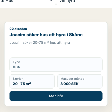
p:
Hus
Vill hyra
22 d sedan
Joacim söker hus att hyra i Skåne
Joacim söker hus att hyra i Skåne
Joacim söker 20-75 m² hus att hyra
Type
Hus
Storlek
Max. per månad
2
20 - 75 m
8 000 SEK
Mer info