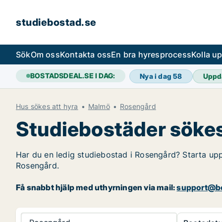
studiebostad.se
Sök
Om oss
Kontakta oss
En bra hyresprocess
Kolla u
BOSTADSDEAL.SE I DAG:
Nya i dag
58
Uppd
Hus sökes att hyra
Malmö
Rosengård
Studiebostäder sökes
Har du en ledig studiebostad i Rosengård? Starta upp 
Rosengård.
Få snabbt hjälp med uthyrningen via mail:
support@bo