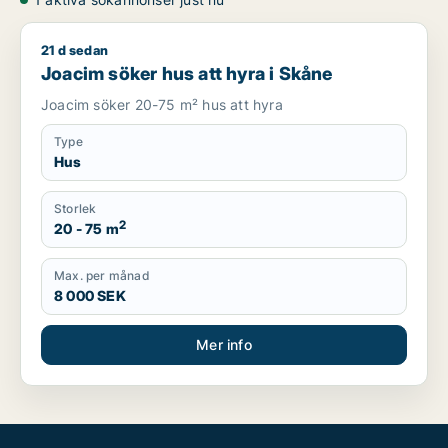
21 d sedan
Joacim söker hus att hyra i Skåne
Joacim söker hus att hyra i Skåne
Joacim söker 20-75 m² hus att hyra
Type
Hus
Storlek
2
20 - 75 m
Max. per månad
8 000 SEK
Mer info