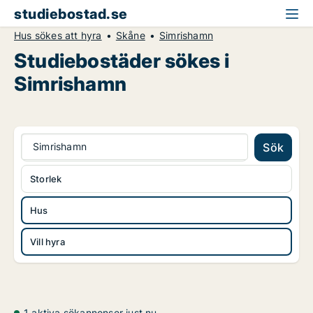
studiebostad.se
Hus sökes att hyra
Skåne
Simrishamn
Studiebostäder sökes i
Simrishamn
Simrishamn
Sök
Storlek
Hus
Vill hyra
1 aktiva sökannonser just nu