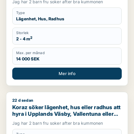
Jag har 2 barn fru soker after bra kummonen
Type
Lägenhet, Hus, Radhus
Storlek
2
2 - 4 m
Max. per månad
14 000 SEK
Mer info
22 d sedan
Koraz söker lägenhet, hus eller radhus att hyra i Upplands Väs
Koraz söker lägenhet, hus eller radhus att
hyra i Upplands Väsby, Vallentuna eller
Järfälla m.fl.
Jag har 2 barn fru soker after bra kummonen