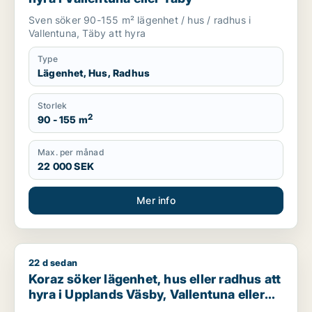
Sven söker 90-155 m² lägenhet / hus / radhus i
Vallentuna, Täby att hyra
Type
Lägenhet, Hus, Radhus
Storlek
2
90 - 155 m
Max. per månad
22 000 SEK
Mer info
22 d sedan
Koraz söker lägenhet, hus eller radhus att hyra i Upplands Väs
Koraz söker lägenhet, hus eller radhus att
hyra i Upplands Väsby, Vallentuna eller
Järfälla m.fl.