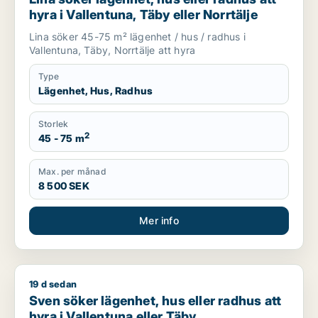
hyra i Vallentuna, Täby eller Norrtälje
Lina söker 45-75 m² lägenhet / hus / radhus i
Vallentuna, Täby, Norrtälje att hyra
Type
Lägenhet, Hus, Radhus
Storlek
2
45 - 75 m
Max. per månad
8 500 SEK
Mer info
19 d sedan
Sven söker lägenhet, hus eller radhus att hyra i Vallentuna e
Sven söker lägenhet, hus eller radhus att
hyra i Vallentuna eller Täby