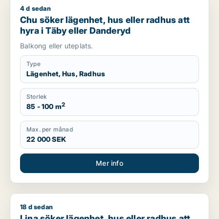
4 d sedan
Chu söker lägenhet, hus eller radhus att hyra i Täby eller D
Chu söker lägenhet, hus eller radhus att
hyra i Täby eller Danderyd
Balkong eller uteplats.
Type
Lägenhet, Hus, Radhus
Storlek
2
85 - 100 m
Max. per månad
22 000 SEK
Mer info
18 d sedan
Lina söker lägenhet, hus eller radhus att hyra i Vallentuna, Tä
Lina söker lägenhet, hus eller radhus att