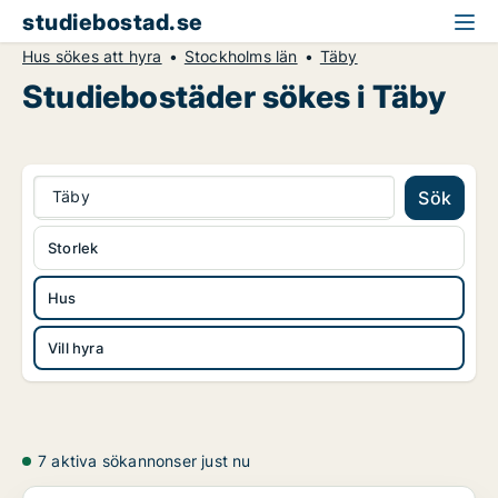
studiebostad.se
Hus sökes att hyra
Stockholms län
Täby
Studiebostäder sökes i Täby
Täby
Sök
Storlek
Hus
Vill hyra
7 aktiva sökannonser just nu