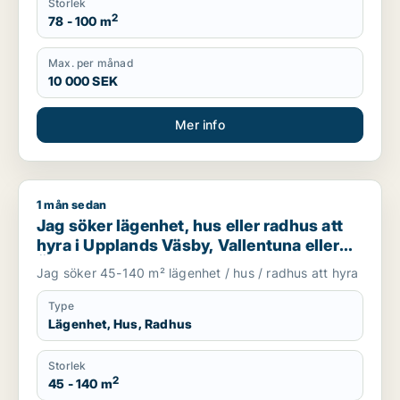
Storlek
2
78 - 100 m
Max. per månad
10 000 SEK
Mer info
1 mån sedan
Jag söker lägenhet, hus eller radhus att hyra i Upplands Väsb
Jag söker lägenhet, hus eller radhus att
hyra i Upplands Väsby, Vallentuna eller
Österåker m.fl.
Jag söker 45-140 m² lägenhet / hus / radhus att hyra
Type
Lägenhet, Hus, Radhus
Storlek
2
45 - 140 m