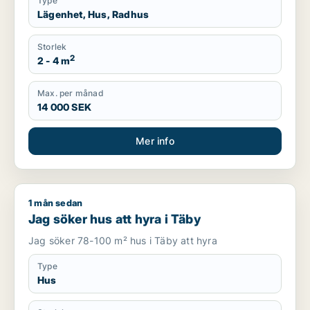
Type
Lägenhet, Hus, Radhus
Storlek
2
2 - 4 m
Max. per månad
14 000 SEK
Mer info
1 mån sedan
Jag söker hus att hyra i Täby
Jag söker hus att hyra i Täby
Jag söker 78-100 m² hus i Täby att hyra
Type
Hus