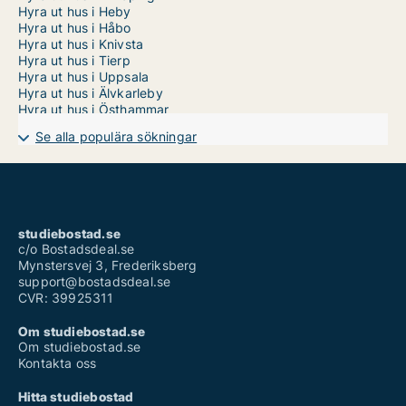
Hyra ut hus i Heby
Hyra ut hus i Håbo
Hyra ut hus i Knivsta
Hyra ut hus i Tierp
Hyra ut hus i Uppsala
Hyra ut hus i Älvkarleby
Hyra ut hus i Östhammar
Se alla populära sökningar
studiebostad.se
c/o Bostadsdeal.se
Mynstersvej 3, Frederiksberg
support@bostadsdeal.se
CVR: 39925311
Om studiebostad.se
Om studiebostad.se
Kontakta oss
Hitta studiebostad