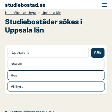
studiebostad.se
Hus sökes att hyra
Uppsala län
Studiebostäder sökes i
Uppsala län
Uppsala län
Sök
Storlek
Hus
Vill hyra
3 aktiva sökannonser just nu