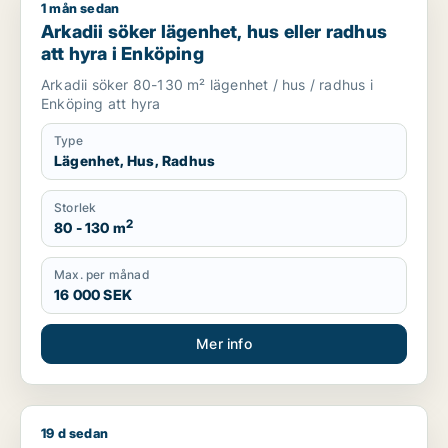
1 mån sedan
Arkadii söker lägenhet, hus eller radhus att hyra i Enköping
Arkadii söker lägenhet, hus eller radhus
att hyra i Enköping
Arkadii söker 80-130 m² lägenhet / hus / radhus i
Enköping att hyra
Type
Lägenhet, Hus, Radhus
Storlek
2
80 - 130 m
Max. per månad
16 000 SEK
Mer info
19 d sedan
Baher söker lägenhet, hus eller radhus att hyra i Uppsala