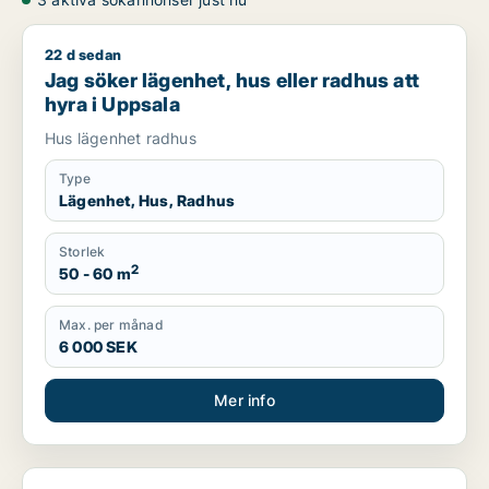
22 d sedan
Jag söker lägenhet, hus eller radhus att hyra i Uppsala
Jag söker lägenhet, hus eller radhus att
hyra i Uppsala
Hus lägenhet radhus
Type
Lägenhet, Hus, Radhus
Storlek
2
50 - 60 m
Max. per månad
6 000 SEK
Mer info