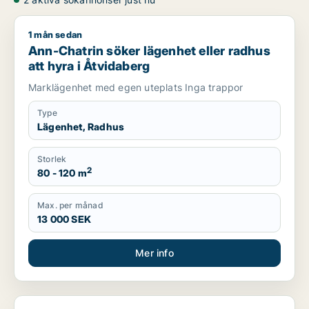
1 mån sedan
Ann-Chatrin söker lägenhet eller radhus att hyra i Åtvidaber
Ann-Chatrin söker lägenhet eller radhus
att hyra i Åtvidaberg
Marklägenhet med egen uteplats Inga trappor
Type
Lägenhet, Radhus
Storlek
2
80 - 120 m
Max. per månad
13 000 SEK
Mer info