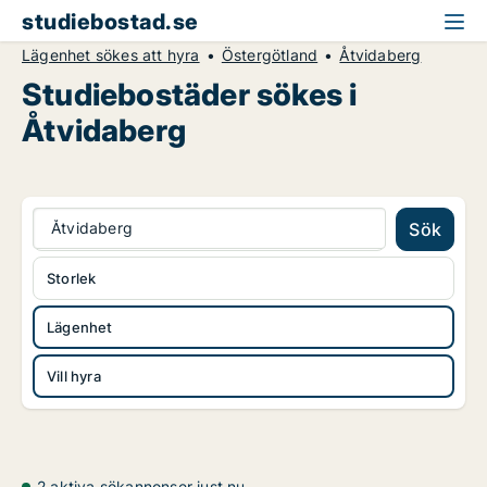
studiebostad.se
Lägenhet sökes att hyra
Östergötland
Åtvidaberg
Studiebostäder sökes i
Åtvidaberg
Åtvidaberg
Sök
Storlek
Lägenhet
Vill hyra
2 aktiva sökannonser just nu