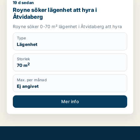
19 d sedan
Royne söker lägenhet att hyra i Åtvidaberg
Royne söker lägenhet att hyra i
Åtvidaberg
Royne söker 0-70 m² lägenhet i Åtvidaberg att hyra
Type
Lägenhet
Storlek
2
70 m
Max. per månad
Ej angivet
Mer info