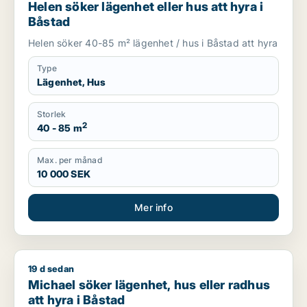
Helen söker lägenhet eller hus att hyra i
Båstad
Helen söker 40-85 m² lägenhet / hus i Båstad att hyra
Type
Lägenhet, Hus
Storlek
2
40 - 85 m
Max. per månad
10 000 SEK
Mer info
19 d sedan
Michael söker lägenhet, hus eller radhus att hyra i Båstad
Michael söker lägenhet, hus eller radhus
att hyra i Båstad