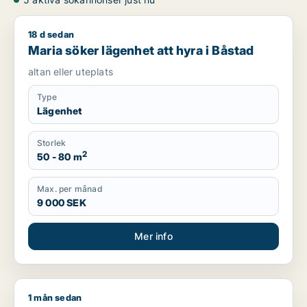
18 d sedan
Maria söker lägenhet att hyra i Båstad
Maria söker lägenhet att hyra i Båstad
altan eller uteplats
Type
Lägenhet
Storlek
2
50 - 80 m
Max. per månad
9 000 SEK
Mer info
1 mån sedan
Helen söker lägenhet eller hus att hyra i Båstad