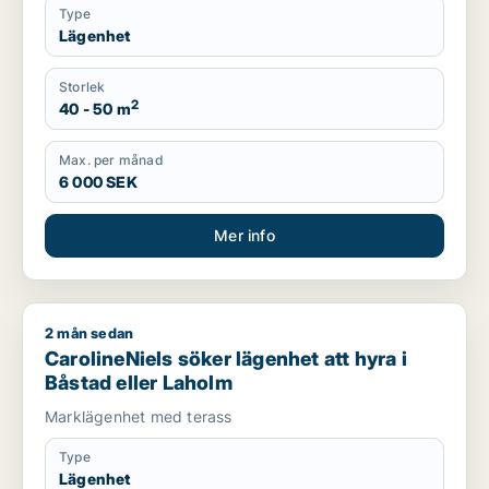
Type
Lägenhet
Storlek
2
40 - 50 m
Max. per månad
6 000 SEK
Mer info
2 mån sedan
CarolineNiels söker lägenhet att hyra i Båstad eller Laholm
CarolineNiels söker lägenhet att hyra i
Båstad eller Laholm
Marklägenhet med terass
Type
Lägenhet