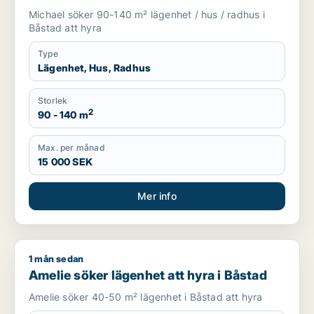
Michael söker 90-140 m² lägenhet / hus / radhus i
Båstad att hyra
Type
Lägenhet, Hus, Radhus
Storlek
2
90 - 140 m
Max. per månad
15 000 SEK
Mer info
1 mån sedan
Amelie söker lägenhet att hyra i Båstad
Amelie söker lägenhet att hyra i Båstad
Amelie söker 40-50 m² lägenhet i Båstad att hyra