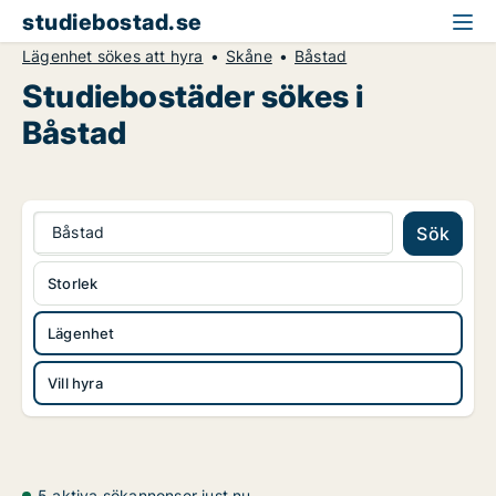
studiebostad.se
Lägenhet sökes att hyra
Skåne
Båstad
Studiebostäder sökes i
Båstad
Båstad
Sök
Storlek
Lägenhet
Vill hyra
5 aktiva sökannonser just nu