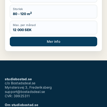
Storlek
2
80 - 120 m
Max. per månad
12 000 SEK
Mer info
studiebostad.se
c/o Bostadsdeal.se
Mynstersvej 3, Frederiksberg
support@bostadsdeal.se
CVR: 39925311
Om studiebostad.se