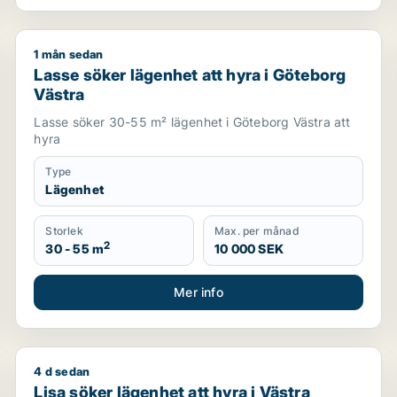
1 mån sedan
ryda, Lundby eller Göteborg m.fl.
Lasse söker lägenhet att hyra i Göteborg Västra
Lasse söker lägenhet att hyra i Göteborg
Västra
Lasse söker 30-55 m² lägenhet i Göteborg Västra att
hyra
Type
Lägenhet
Storlek
Max. per månad
2
30 - 55 m
10 000 SEK
Mer info
4 d sedan
 Göteborg
Lisa söker lägenhet att hyra i Västra hisingen
Lisa söker lägenhet att hyra i Västra