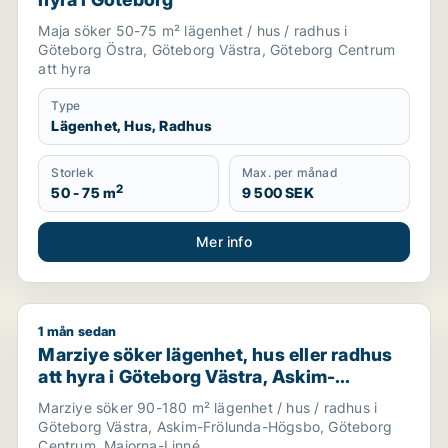
Maja söker 50-75 m² lägenhet / hus / radhus i
Göteborg Östra, Göteborg Västra, Göteborg Centrum
att hyra
Type
Lägenhet, Hus, Radhus
Storlek
Max. per månad
2
50 - 75 m
9 500 SEK
Mer info
1 mån sedan
org, Askim-Frölunda-Högsbo eller Örgryte-Härlanda m.fl.
Marziye söker lägenhet, hus eller radhus att hyra i
Marziye söker lägenhet, hus eller radhus
att hyra i Göteborg Västra, Askim-
Frölunda-Högsbo eller Göteborg Centrum
Marziye söker 90-180 m² lägenhet / hus / radhus i
m.fl.
Göteborg Västra, Askim-Frölunda-Högsbo, Göteborg
Centrum, Majorna-Linné,...