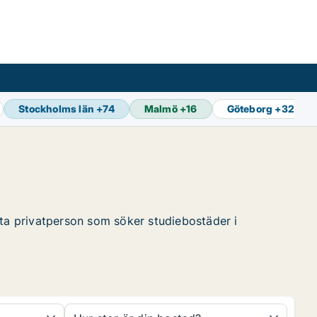
Stockholms län
+
74
Malmö
+
16
Göteborg
+
32
tta privatperson som söker studiebostäder i