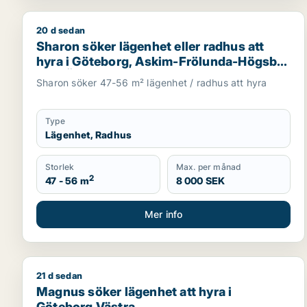
20 d sedan
Sharon söker lägenhet eller radhus att hyra i Göt
Sharon söker lägenhet eller radhus att
hyra i Göteborg, Askim-Frölunda-Högsbo
eller Örgryte-Härlanda m.fl.
Sharon söker 47-56 m² lägenhet / radhus att hyra
Type
Lägenhet, Radhus
Storlek
Max. per månad
2
47 - 56 m
8 000 SEK
Mer info
21 d sedan
Magnus söker lägenhet att hyra i Göteborg Västra
Magnus söker lägenhet att hyra i
Göteborg Västra