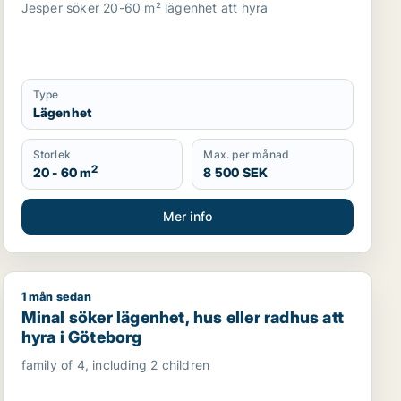
Jesper söker 20-60 m² lägenhet att hyra
Type
Lägenhet
Storlek
Max. per månad
2
20 - 60 m
8 500 SEK
Mer info
1 mån sedan
 Göteborg Västra, Askim-Frölunda-Högsbo eller Göteborg C
Minal söker lägenhet, hus eller radhus att hyra i Göte
Minal söker lägenhet, hus eller radhus att
hyra i Göteborg
family of 4, including 2 children