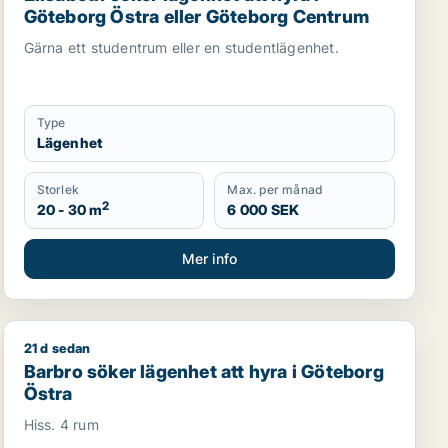
Göteborg Östra eller Göteborg Centrum
Gärna ett studentrum eller en studentlägenhet.
Type
Lägenhet
Storlek
Max. per månad
2
20 - 30 m
6 000 SEK
Mer info
21 d sedan
Göteborg Västra eller Göteborg Centrum
Barbro söker lägenhet att hyra i Göteborg Östra
Barbro söker lägenhet att hyra i Göteborg
Östra
Hiss. 4 rum