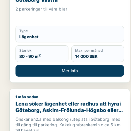
2 parkeringar till våra bilar
Type
Lägenhet
Storlek
Max. per månad
2
80 - 90 m
14 000 SEK
Mer info
1 mån sedan
Lena söker lägenhet eller radhus att hyra i Göteb
Lena söker lägenhet eller radhus att hyra i
Göteborg, Askim-Frölunda-Högsbo eller
Örgryte-Härlanda m.fl.
Önskar en2.a med balkong /uteplats i Göteborg, med
till gång till parkering. Kakelugn/braskamin o ca 5 km
till havet/sjö. ...