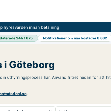
pp hyresvärden innan betalning
daterade 24h
1 675
Notifikationer om nya bostäder
8 882
 i Göteborg
in uthyrningsprocess här. Använd filtret nedan för att hi
stadsdeal.se
.