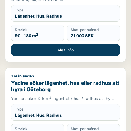
Type
Lägenhet, Hus, Radhus
Storlek
Max. per månad
2
90 - 180 m
21 000 SEK
Mer info
1 mån sedan
, Göteborg Östra eller Göteborg Västra m.fl.
Yacine söker lägenhet, hus eller radhus att hyra i G
Yacine söker lägenhet, hus eller radhus att
hyra i Göteborg
Yacine söker 3-5 m² lägenhet / hus / radhus att hyra
Type
Lägenhet, Hus, Radhus
Storlek
Max. per månad