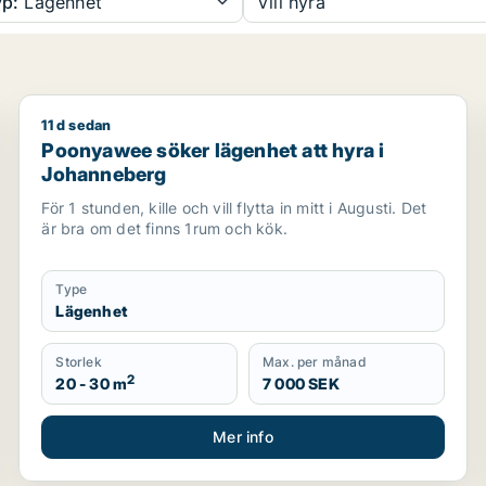
p:
Lägenhet
Vill hyra
11 d sedan
ndby, Göteborg eller Västra hisingen
Poonyawee söker lägenhet att hyra i Johanneberg
Poonyawee söker lägenhet att hyra i
Johanneberg
För 1 stunden, kille och vill flytta in mitt i Augusti. Det
är bra om det finns 1rum och kök.
Type
Lägenhet
Storlek
Max. per månad
2
20 - 30 m
7 000 SEK
Mer info