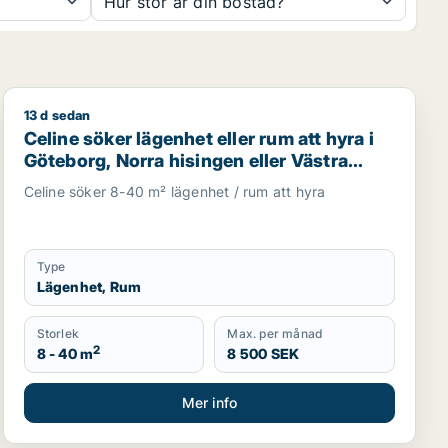
Hur stor är din bostad?
13 d sedan
Celine söker lägenhet eller rum att hyra i Göteborg, Nor
Celine söker lägenhet eller rum att hyra i
Göteborg, Norra hisingen eller Västra
hisingen m.fl.
Celine söker 8-40 m² lägenhet / rum att hyra
Type
Lägenhet, Rum
Storlek
Max. per månad
2
8 - 40 m
8 500 SEK
Mer info