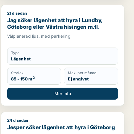
21 d sedan
sbo eller Göteborg Centrum
Jag söker lägenhet att hyra i Lundby, Göteborg eller Vä
Jag söker lägenhet att hyra i Lundby,
Göteborg eller Västra hisingen m.fl.
Välplanerad ljus, med parkering
Type
Lägenhet
Storlek
Max. per månad
2
85 - 150 m
Ej angivet
Mer info
24 d sedan
eborg
Jesper söker lägenhet att hyra i Göteborg
Jesper söker lägenhet att hyra i Göteborg