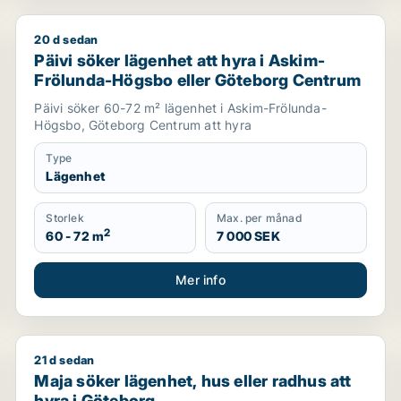
20 d sedan
eborg, Askim-Frölunda-Högsbo eller Örgryte-Härlanda m.fl.
Päivi söker lägenhet att hyra i Askim-Frölunda-Hög
Päivi söker lägenhet att hyra i Askim-
Frölunda-Högsbo eller Göteborg Centrum
Päivi söker 60-72 m² lägenhet i Askim-Frölunda-
Högsbo, Göteborg Centrum att hyra
Type
Lägenhet
Storlek
Max. per månad
2
60 - 72 m
7 000 SEK
Mer info
21 d sedan
Maja söker lägenhet, hus eller radhus att hyra i Göt
Maja söker lägenhet, hus eller radhus att
hyra i Göteborg