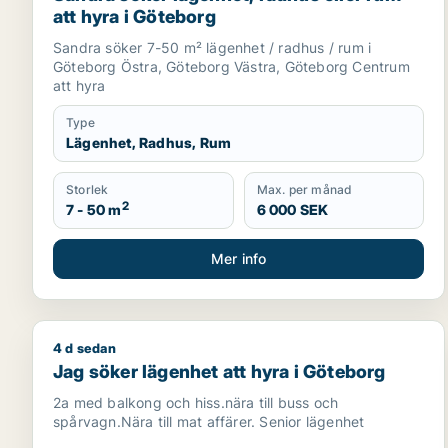
att hyra i Göteborg
Sandra söker 7-50 m² lägenhet / radhus / rum i
Göteborg Östra, Göteborg Västra, Göteborg Centrum
att hyra
Type
Lägenhet, Radhus, Rum
Storlek
Max. per månad
2
7 - 50 m
6 000 SEK
Mer info
4 d sedan
Jag söker lägenhet att hyra i Göteborg
Jag söker lägenhet att hyra i Göteborg
2a med balkong och hiss.nära till buss och
spårvagn.Nära till mat affärer. Senior lägenhet