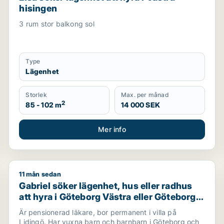
hisingen
3 rum stor balkong sol
Type
Lägenhet
Storlek
Max. per månad
2
85 - 102 m
14 000 SEK
Mer info
11 mån sedan
Gabriel söker lägenhet, hus eller radhus att hyra i 
Gabriel söker lägenhet, hus eller radhus
att hyra i Göteborg Västra eller Göteborg
Centrum
Är pensionerad läkare, bor permanent i villa på
Lidingö. Har vuxna barn och barnbarn i Göteborg och