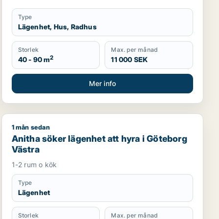
Type
Lägenhet, Hus, Radhus
Storlek
Max. per månad
2
40 - 90 m
11 000 SEK
Mer info
1 mån sedan
öteborg
Anitha söker lägenhet att hyra i Göteborg Västra
Anitha söker lägenhet att hyra i Göteborg
Västra
1-2 rum o kök
Type
Lägenhet
Storlek
Max. per månad