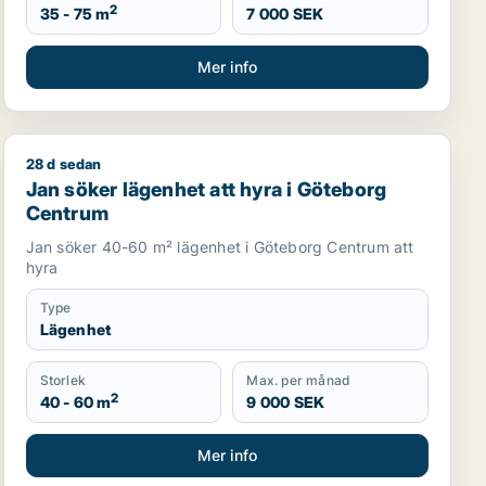
2
35 - 75 m
7 000 SEK
Mer info
28 d sedan
Jan söker lägenhet att hyra i Göteborg Centrum
Jan söker lägenhet att hyra i Göteborg
Centrum
Jan söker 40-60 m² lägenhet i Göteborg Centrum att
hyra
Type
Lägenhet
Storlek
Max. per månad
2
40 - 60 m
9 000 SEK
Mer info