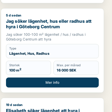
5 d sedan
Jag söker lägenhet, hus eller radhus att hyra i Göteb
Jag söker lägenhet, hus eller radhus att
hyra i Göteborg Centrum
Jag söker 100-100 m² lägenhet / hus / radhus i
Göteborg Centrum att hyra
Type
Lägenhet, Hus, Radhus
Storlek
Max. per månad
2
100 m
16 000 SEK
Mer info
19 d sedan
Elisabeth söker lägenhet att hyra i Göteborg Östra el
Elisabeth söker lägenhet att hyra i