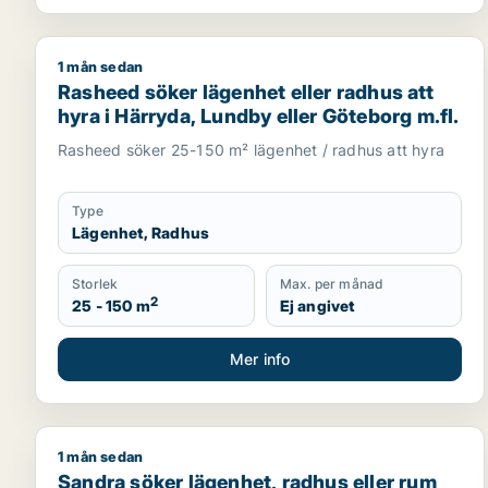
1 mån sedan
Rasheed söker lägenhet eller radhus att hyra i Här
Rasheed söker lägenhet eller radhus att
hyra i Härryda, Lundby eller Göteborg m.fl.
Rasheed söker 25-150 m² lägenhet / radhus att hyra
Type
Lägenhet, Radhus
Storlek
Max. per månad
2
25 - 150 m
Ej angivet
Mer info
1 mån sedan
Sandra söker lägenhet, radhus eller rum att hyra i
Sandra söker lägenhet, radhus eller rum