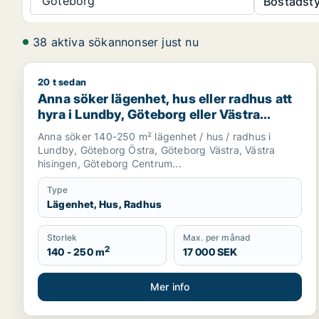
Göteborg
Bostadsty
38 aktiva sökannonser just nu
20 t sedan
Anna söker lägenhet, hus eller radhus att hyra i Lu
Anna söker lägenhet, hus eller radhus att
hyra i Lundby, Göteborg eller Västra
hisingen
Anna söker 140-250 m² lägenhet / hus / radhus i
Lundby, Göteborg Östra, Göteborg Västra, Västra
hisingen, Göteborg Centrum...
Type
Lägenhet, Hus, Radhus
Storlek
Max. per månad
2
140 - 250 m
17 000 SEK
Mer info