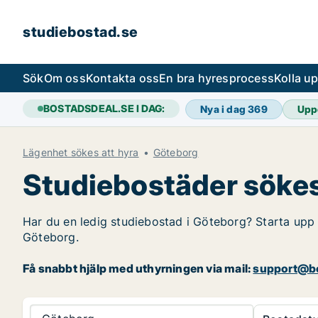
studiebostad.se
Sök
Om oss
Kontakta oss
En bra hyresprocess
Kolla u
BOSTADSDEAL.SE I DAG:
Nya i dag
369
Upp
Lägenhet sökes att hyra
Göteborg
Studiebostäder sökes
Har du en ledig studiebostad i Göteborg? Starta upp d
Göteborg.
Få snabbt hjälp med uthyrningen via mail:
support@bo