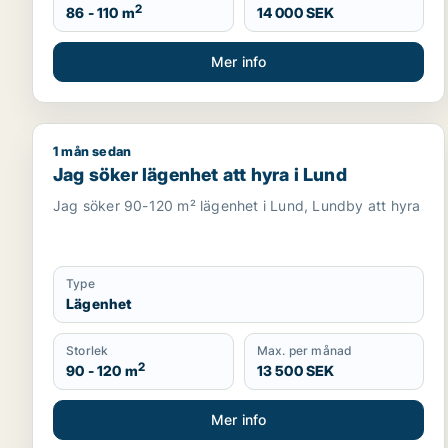
2
86 - 110 m
14 000 SEK
Mer info
1 mån sedan
Jag söker lägenhet att hyra i Lund
Jag söker lägenhet att hyra i Lund
Jag söker 90-120 m² lägenhet i Lund, Lundby att hyra
Type
Lägenhet
Storlek
Max. per månad
2
90 - 120 m
13 500 SEK
Mer info