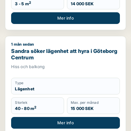
2
3 - 5 m
14 000 SEK
Mer info
1 mån sedan
Sandra söker lägenhet att hyra i Göteborg Centrum
Sandra söker lägenhet att hyra i Göteborg
Centrum
Hiss och balkong
Type
Lägenhet
Storlek
Max. per månad
2
40 - 80 m
15 000 SEK
Mer info