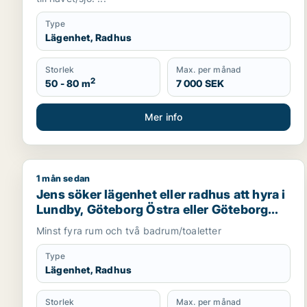
Type
Lägenhet, Radhus
Storlek
Max. per månad
2
50 - 80 m
7 000 SEK
Mer info
1 mån sedan
Jens söker lägenhet eller radhus att hyra i Lundby
Jens söker lägenhet eller radhus att hyra i
Lundby, Göteborg Östra eller Göteborg
Västra m.fl.
Minst fyra rum och två badrum/toaletter
Type
Lägenhet, Radhus
Storlek
Max. per månad