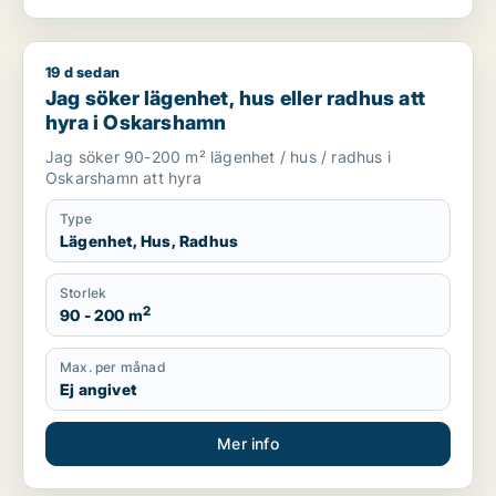
19 d sedan
Jag söker lägenhet, hus eller radhus att hyra i Oskarshamn
Jag söker lägenhet, hus eller radhus att
hyra i Oskarshamn
Jag söker 90-200 m² lägenhet / hus / radhus i
Oskarshamn att hyra
Type
Lägenhet, Hus, Radhus
Storlek
2
90 - 200 m
Max. per månad
Ej angivet
Mer info