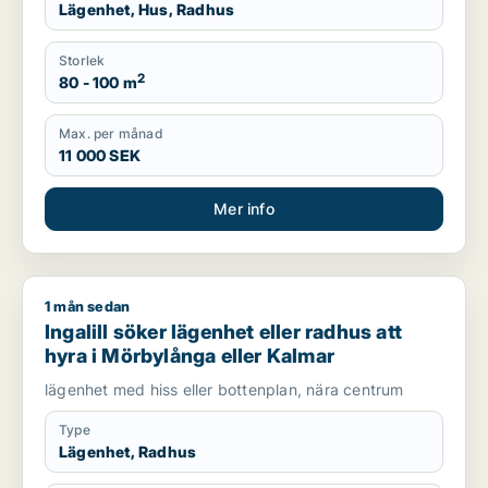
Lägenhet, Hus, Radhus
Storlek
2
80 - 100 m
Max. per månad
11 000 SEK
Mer info
1 mån sedan
Ingalill söker lägenhet eller radhus att hyra i Mörbylånga ell
Ingalill söker lägenhet eller radhus att
hyra i Mörbylånga eller Kalmar
lägenhet med hiss eller bottenplan, nära centrum
Type
Lägenhet, Radhus