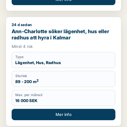
24 d sedan
Ann-Charlotte söker lägenhet, hus eller radhus att hyra i Kal
Ann-Charlotte söker lägenhet, hus eller
radhus att hyra i Kalmar
Minst 4 rok
Type
Lägenhet, Hus, Radhus
Storlek
2
89 - 200 m
Max. per månad
16 000 SEK
Mer info