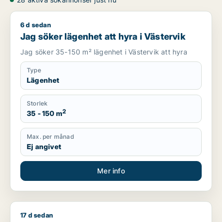
6 d sedan
Jag söker lägenhet att hyra i Västervik
Jag söker lägenhet att hyra i Västervik
Jag söker 35-150 m² lägenhet i Västervik att hyra
Type
Lägenhet
Storlek
2
35 - 150 m
Max. per månad
Ej angivet
Mer info
17 d sedan
Niclas söker lägenhet, hus eller radhus att hyra i Mönsterås