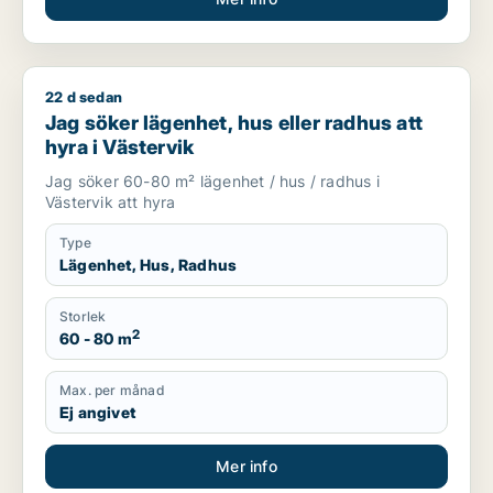
22 d sedan
Jag söker lägenhet, hus eller radhus att hyra i Västervik
Jag söker lägenhet, hus eller radhus att
hyra i Västervik
Jag söker 60-80 m² lägenhet / hus / radhus i
Västervik att hyra
Type
Lägenhet, Hus, Radhus
Storlek
2
60 - 80 m
Max. per månad
Ej angivet
Mer info