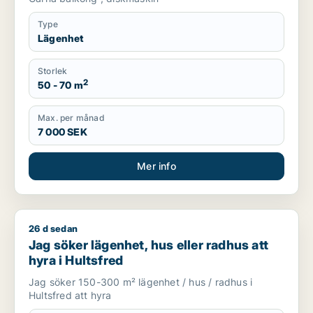
Type
Lägenhet
Storlek
2
50 - 70 m
Max. per månad
7 000 SEK
Mer info
26 d sedan
Jag söker lägenhet, hus eller radhus att hyra i Hultsfred
Jag söker lägenhet, hus eller radhus att
hyra i Hultsfred
Jag söker 150-300 m² lägenhet / hus / radhus i
Hultsfred att hyra