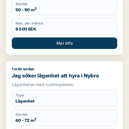
Storlek
2
50 - 90 m
Max. per månad
9 500 SEK
Mer info
1 mån sedan
Jag söker lägenhet att hyra i Nybro
Jag söker lägenhet att hyra i Nybro
Lägenheten med tvättmaskinen
Type
Lägenhet
Storlek
2
60 - 72 m