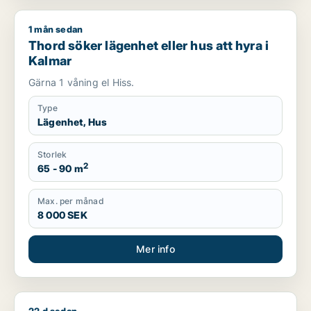
1 mån sedan
Thord söker lägenhet eller hus att hyra i Kalmar
Thord söker lägenhet eller hus att hyra i
Kalmar
Gärna 1 våning el Hiss.
Type
Lägenhet, Hus
Storlek
2
65 - 90 m
Max. per månad
8 000 SEK
Mer info