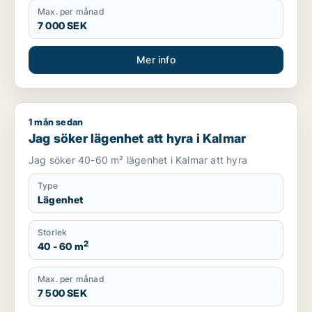
Max. per månad
7 000 SEK
Mer info
1 mån sedan
Jag söker lägenhet att hyra i Kalmar
Jag söker lägenhet att hyra i Kalmar
Jag söker 40-60 m² lägenhet i Kalmar att hyra
Type
Lägenhet
Storlek
2
40 - 60 m
Max. per månad
7 500 SEK