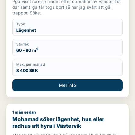
Pga visst rörelse hinder efter operation av vänster fot
där samtliga tår togs bort så har jag svårt att gå i
trappor. Söke...
Type
Lägenhet
Storlek
2
60 - 80 m
Max. per månad
8 400 SEK
Mer info
1 mån sedan
Mohamad söker lägenhet, hus eller radhus att hyra i Västerv
Mohamad söker lägenhet, hus eller
radhus att hyra i Västervik