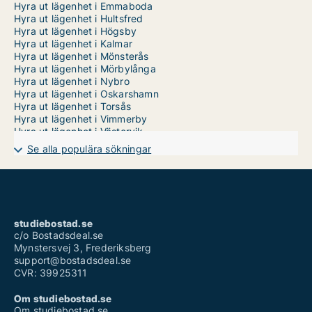
Hyra ut lägenhet i Emmaboda
Hyra ut lägenhet i Hultsfred
Hyra ut lägenhet i Högsby
Hyra ut lägenhet i Kalmar
Hyra ut lägenhet i Mönsterås
Hyra ut lägenhet i Mörbylånga
Hyra ut lägenhet i Nybro
Hyra ut lägenhet i Oskarshamn
Hyra ut lägenhet i Torsås
Hyra ut lägenhet i Vimmerby
Hyra ut lägenhet i Västervik
Se alla populära sökningar
studiebostad.se
c/o Bostadsdeal.se
Mynstersvej 3, Frederiksberg
support@bostadsdeal.se
CVR: 39925311
Om studiebostad.se
Om studiebostad.se