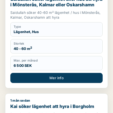
i Mönsterås, Kalmar eller Oskarshamn
Saidullah söker 40-60 m² lägenhet / hus i Mönsterås,
Kalmar, Oskarshamn att hyra
Type
Lägenhet, Hus
Storlek
2
40 - 60 m
Max. per månad
6 500 SEK
Mer info
1 mån sedan
Kai söker lägenhet att hyra i Borgholm
Kai söker lägenhet att hyra i Borgholm