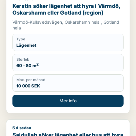
Kerstin söker lägenhet att hyra i Värmdö,
Oskarshamn eller Gotland (region)
Värmdö-Kullsvedsvägen, Oskarshamn hela , Gotland
hela
Type
Lägenhet
Storlek
2
60 - 80 m
Max. per månad
10 000 SEK
Mer info
5 d sedan
Saidullah söker lägenhet eller hus att hyra i Mönsterås, Kal
Saidullah söker lägenhet eller hus att hyra