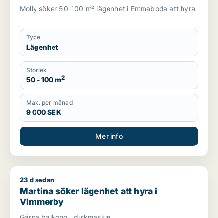
Molly söker 50-100 m² lägenhet i Emmaboda att hyra
Type
Lägenhet
Storlek
2
50 - 100 m
Max. per månad
9 000 SEK
Mer info
23 d sedan
Martina söker lägenhet att hyra i Vimmerby
Martina söker lägenhet att hyra i
Vimmerby
Gärna balkong , diskmaskin