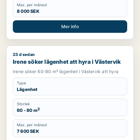
Max. per månad
8 000 SEK
Mer info
23 d sedan
Irene söker lägenhet att hyra i Västervik
Irene söker lägenhet att hyra i Västervik
Irene söker 60-80 m² lägenhet i Västervik att hyra
Type
Lägenhet
Storlek
2
60 - 80 m
Max. per månad
7 600 SEK