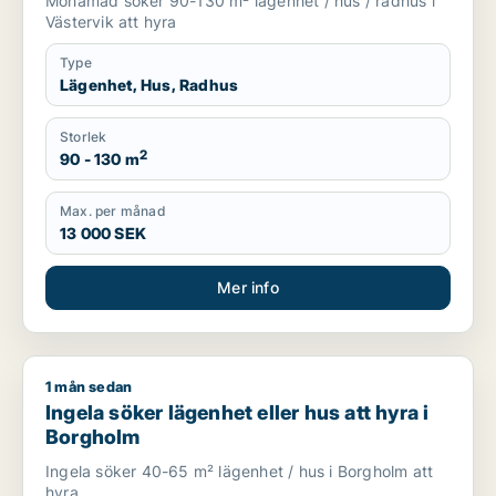
Mohamad söker 90-130 m² lägenhet / hus / radhus i
Västervik att hyra
Type
Lägenhet, Hus, Radhus
Storlek
2
90 - 130 m
Max. per månad
13 000 SEK
Mer info
1 mån sedan
Ingela söker lägenhet eller hus att hyra i Borgholm
Ingela söker lägenhet eller hus att hyra i
Borgholm
Ingela söker 40-65 m² lägenhet / hus i Borgholm att
hyra