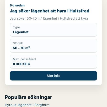
6 d sedan
Jag söker lägenhet att hyra i Hultsfred
Jag söker lägenhet att hyra i Hultsfred
Jag söker 50-70 m² lägenhet i Hultsfred att hyra
Type
Lägenhet
Storlek
2
50 - 70 m
Max. per månad
8 000 SEK
Mer info
Populära sökningar
Hyra ut lägenhet i Borgholm