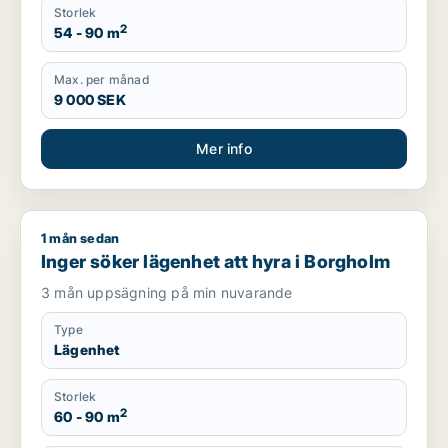
Storlek
2
54 - 90 m
Max. per månad
9 000 SEK
Mer info
1 mån sedan
Inger söker lägenhet att hyra i Borgholm
Inger söker lägenhet att hyra i Borgholm
3 mån uppsägning på min nuvarande
Type
Lägenhet
Storlek
2
60 - 90 m