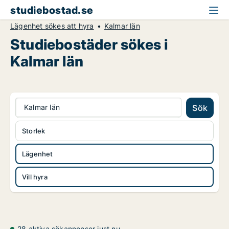
studiebostad.se
Lägenhet sökes att hyra
Kalmar län
Studiebostäder sökes i
Kalmar län
Kalmar län
Sök
Storlek
Lägenhet
Vill hyra
28 aktiva sökannonser just nu