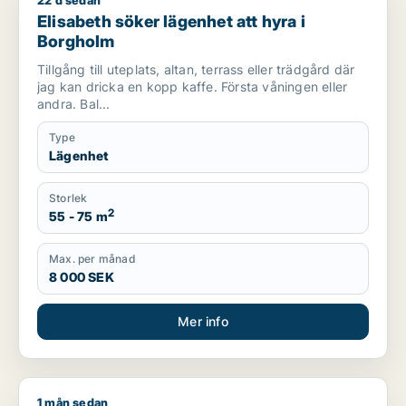
22 d sedan
Elisabeth söker lägenhet att hyra i Borgholm
Elisabeth söker lägenhet att hyra i
Borgholm
Tillgång till uteplats, altan, terrass eller trädgård där
jag kan dricka en kopp kaffe. Första våningen eller
andra. Bal...
Type
Lägenhet
Storlek
2
55 - 75 m
Max. per månad
8 000 SEK
Mer info
1 mån sedan
Kerstin söker lägenhet att hyra i Värmdö, Oskarshamn eller G