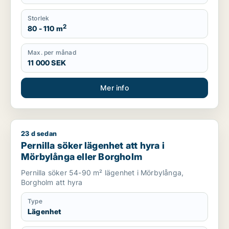
Storlek
2
80 - 110 m
Max. per månad
11 000 SEK
Mer info
23 d sedan
Pernilla söker lägenhet att hyra i Mörbylånga eller Borgholm
Pernilla söker lägenhet att hyra i
Mörbylånga eller Borgholm
Pernilla söker 54-90 m² lägenhet i Mörbylånga,
Borgholm att hyra
Type
Lägenhet