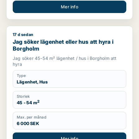
Mer info
17 d sedan
Jag söker lägenhet eller hus att hyra i Borgholm
Jag söker lägenhet eller hus att hyra i
Borgholm
Jag söker 45-54 m² lägenhet / hus i Borgholm att
hyra
Type
Lägenhet, Hus
Storlek
2
45 - 54 m
Max. per månad
6 000 SEK
Mer info