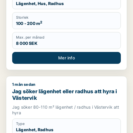
Lägenhet, Hus, Radhus
Storlek
2
100 - 200 m
Max. per månad
8 000 SEK
Mer info
1 mån sedan
Jag söker lägenhet eller radhus att hyra i Västervik
Jag söker lägenhet eller radhus att hyra i
Västervik
Jag söker 80-110 m² lägenhet / radhus i Västervik att
hyra
Type
Lägenhet, Radhus