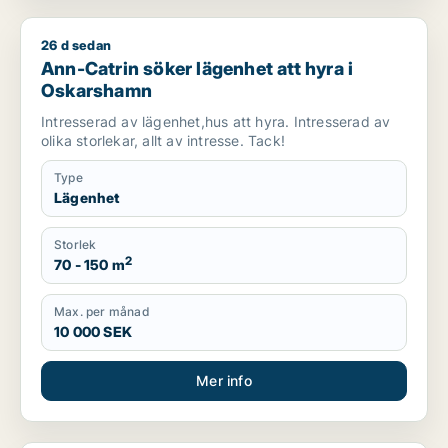
26 d sedan
Ann-Catrin söker lägenhet att hyra i Oskarshamn
Ann-Catrin söker lägenhet att hyra i
Oskarshamn
Intresserad av lägenhet,hus att hyra. Intresserad av
olika storlekar, allt av intresse. Tack!
Type
Lägenhet
Storlek
2
70 - 150 m
Max. per månad
10 000 SEK
Mer info