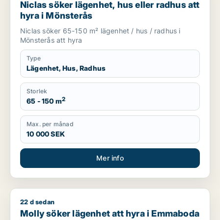
Niclas söker lägenhet, hus eller radhus att
hyra i Mönsterås
Niclas söker 65-150 m² lägenhet / hus / radhus i
Mönsterås att hyra
Type
Lägenhet, Hus, Radhus
Storlek
2
65 - 150 m
Max. per månad
10 000 SEK
Mer info
22 d sedan
Molly söker lägenhet att hyra i Emmaboda
Molly söker lägenhet att hyra i Emmaboda