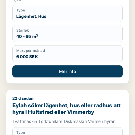
Type
Lägenhet, Hus
Storlek
2
40 - 65 m
Max. per månad
6 000 SEK
Mer info
22 d sedan
Eylah söker lägenhet, hus eller radhus att hyra i Hultsfred e
Eylah söker lägenhet, hus eller radhus att
hyra i Hultsfred eller Vimmerby
Tvättmaskin Torktumlare Diskmaskin Värme i hyran
Type