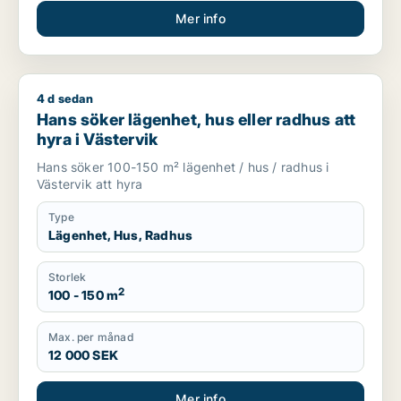
Mer info
4 d sedan
Hans söker lägenhet, hus eller radhus att hyra i Västervik
Hans söker lägenhet, hus eller radhus att
hyra i Västervik
Hans söker 100-150 m² lägenhet / hus / radhus i
Västervik att hyra
Type
Lägenhet, Hus, Radhus
Storlek
2
100 - 150 m
Max. per månad
12 000 SEK
Mer info