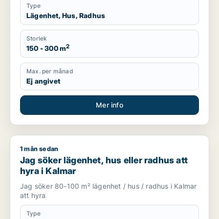
Type
Lägenhet, Hus, Radhus
Storlek
2
150 - 300 m
Max. per månad
Ej angivet
Mer info
1 mån sedan
Jag söker lägenhet, hus eller radhus att hyra i Kalmar
Jag söker lägenhet, hus eller radhus att
hyra i Kalmar
Jag söker 80-100 m² lägenhet / hus / radhus i Kalmar
att hyra
Type