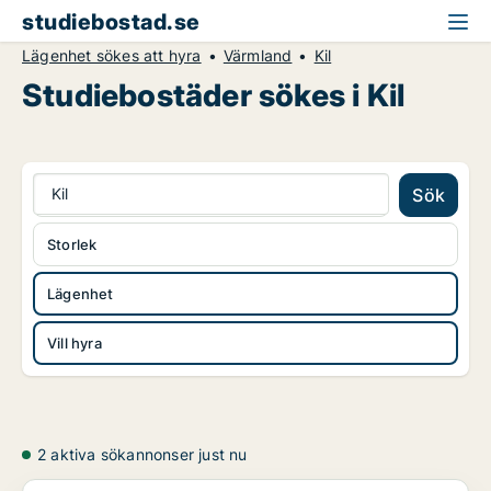
studiebostad.se
Lägenhet sökes att hyra
Värmland
Kil
Studiebostäder sökes i Kil
Kil
Sök
Storlek
Lägenhet
Vill hyra
2 aktiva sökannonser just nu