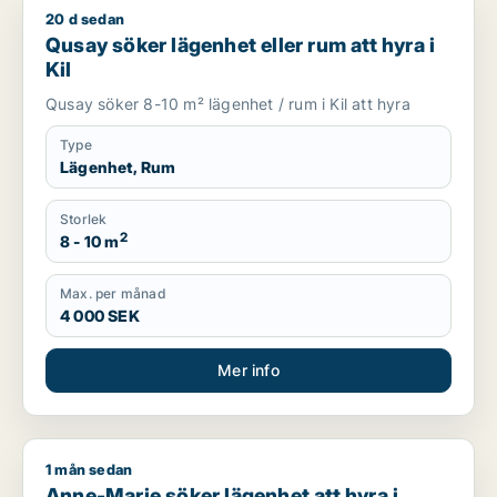
20 d sedan
Qusay söker lägenhet eller rum att hyra i Kil
Qusay söker lägenhet eller rum att hyra i
Kil
Qusay söker 8-10 m² lägenhet / rum i Kil att hyra
Type
Lägenhet, Rum
Storlek
2
8 - 10 m
Max. per månad
4 000 SEK
Mer info
1 mån sedan
Anne-Marie söker lägenhet att hyra i Tranås, Vänersborg eller 
Anne-Marie söker lägenhet att hyra i