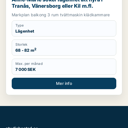
Tranås, Vänersborg eller Kil m.fl.
Markplan balkong 3 rum tvättmaskin klädkammare
Type
Lägenhet
Storlek
2
68 - 82 m
Max. per månad
7 000 SEK
Mer info