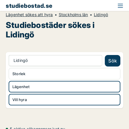
studiebostad.se
Lägenhet sökes att hyra
Stockholms län
Lidingö
Studiebostäder sökes i
Lidingö
Lidingö
Sök
Storlek
Lägenhet
Vill hyra
5 aktiva sökannonser just nu