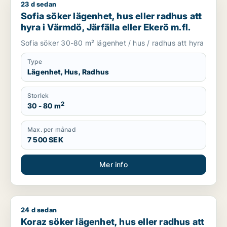
23 d sedan
Sofia söker lägenhet, hus eller radhus att hyra i Värmdö, Järfä
Sofia söker lägenhet, hus eller radhus att
hyra i Värmdö, Järfälla eller Ekerö m.fl.
Sofia söker 30-80 m² lägenhet / hus / radhus att hyra
Type
Lägenhet, Hus, Radhus
Storlek
2
30 - 80 m
Max. per månad
7 500 SEK
Mer info
24 d sedan
Koraz söker lägenhet, hus eller radhus att hyra i Upplands Väs
Koraz söker lägenhet, hus eller radhus att