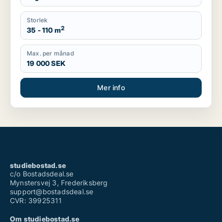
Storlek
2
35 - 110 m
Max. per månad
19 000 SEK
Mer info
studiebostad.se
c/o Bostadsdeal.se
Mynstersvej 3, Frederiksberg
support@bostadsdeal.se
CVR: 39925311
Om studiebostad.se