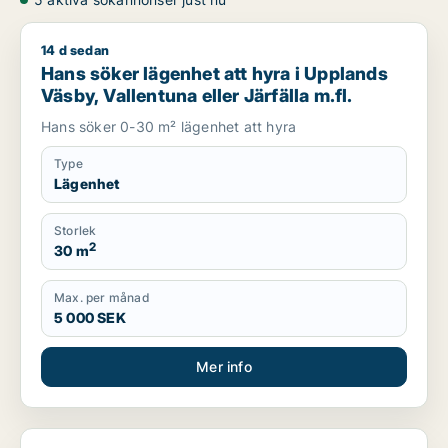
14 d sedan
Hans söker lägenhet att hyra i Upplands Väsby, Vallentuna ell
Hans söker lägenhet att hyra i Upplands
Väsby, Vallentuna eller Järfälla m.fl.
Hans söker 0-30 m² lägenhet att hyra
Type
Lägenhet
Storlek
2
30 m
Max. per månad
5 000 SEK
Mer info