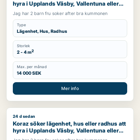
hyra i Upplands Väsby, Vallentuna eller
Järfälla m.fl.
Jag har 2 barn fru soker after bra kummonen
Type
Lägenhet, Hus, Radhus
Storlek
2
2 - 4 m
Max. per månad
14 000 SEK
Mer info
24 d sedan
Koraz söker lägenhet, hus eller radhus att hyra i Upplands Väs
Koraz söker lägenhet, hus eller radhus att
hyra i Upplands Väsby, Vallentuna eller
Järfälla m.fl.