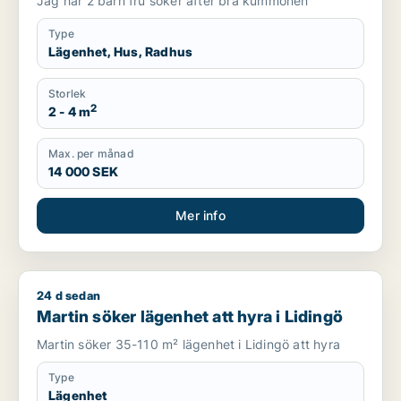
Jag har 2 barn fru soker after bra kummonen
Type
Lägenhet, Hus, Radhus
Storlek
2
2 - 4 m
Max. per månad
14 000 SEK
Mer info
24 d sedan
Martin söker lägenhet att hyra i Lidingö
Martin söker lägenhet att hyra i Lidingö
Martin söker 35-110 m² lägenhet i Lidingö att hyra
Type
Lägenhet