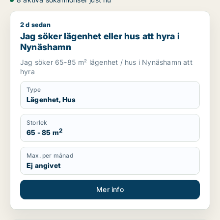
2 d sedan
Jag söker lägenhet eller hus att hyra i Nynäshamn
Jag söker lägenhet eller hus att hyra i
Nynäshamn
Jag söker 65-85 m² lägenhet / hus i Nynäshamn att
hyra
Type
Lägenhet, Hus
Storlek
2
65 - 85 m
Max. per månad
Ej angivet
Mer info