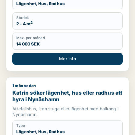
Lägenhet, Hus, Radhus
Storlek
2
2 - 4 m
Max. per månad
14 000 SEK
Mer info
1 mån sedan
Katrin söker lägenhet, hus eller radhus att hyra i Nynäshamn
Katrin söker lägenhet, hus eller radhus att
hyra i Nynäshamn
Attefallshus, liten stuga eller lägenhet med balkong i
Nynäshamn.
Type
Lägenhet, Hus, Radhus