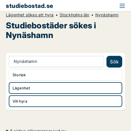
studiebostad.se
Lägenhet sökes att hyra
Stockholms län
Nynäshamn
Studiebostäder sökes i
Nynäshamn
Nynäshamn
Sök
Storlek
Lägenhet
Vill hyra
8 aktiva sökannonser just nu