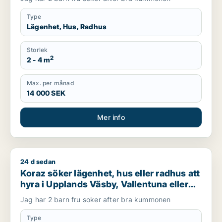
Type
Lägenhet, Hus, Radhus
Storlek
2
2 - 4 m
Max. per månad
14 000 SEK
Mer info
24 d sedan
Koraz söker lägenhet, hus eller radhus att hyra i Upplands Väs
Koraz söker lägenhet, hus eller radhus att
hyra i Upplands Väsby, Vallentuna eller
Järfälla m.fl.
Jag har 2 barn fru soker after bra kummonen
Type