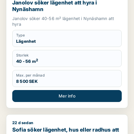
Janolov söker lägenhet att hyra i
Nynäshamn
Janolov söker 40-56 m² lägenhet i Nynäshamn att
hyra
Type
Lägenhet
Storlek
2
40 - 56 m
Max. per månad
8 500 SEK
Mer info
22 d sedan
Sofia söker lägenhet, hus eller radhus att hyra i Värmdö, Järfä
Sofia söker lägenhet, hus eller radhus att