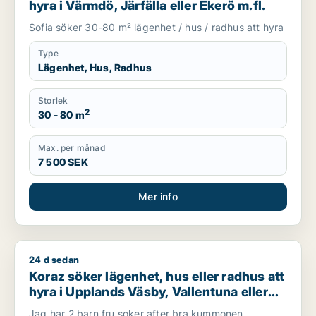
hyra i Värmdö, Järfälla eller Ekerö m.fl.
Sofia söker 30-80 m² lägenhet / hus / radhus att hyra
Type
Lägenhet, Hus, Radhus
Storlek
2
30 - 80 m
Max. per månad
7 500 SEK
Mer info
24 d sedan
Koraz söker lägenhet, hus eller radhus att hyra i Upplands Väs
Koraz söker lägenhet, hus eller radhus att
hyra i Upplands Väsby, Vallentuna eller
Järfälla m.fl.
Jag har 2 barn fru soker after bra kummonen