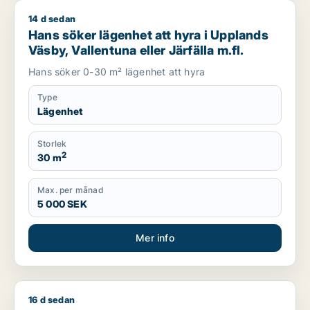
14 d sedan
Hans söker lägenhet att hyra i Upplands Väsby, Vallentuna ell
Hans söker lägenhet att hyra i Upplands
Väsby, Vallentuna eller Järfälla m.fl.
Hans söker 0-30 m² lägenhet att hyra
Type
Lägenhet
Storlek
2
30 m
Max. per månad
5 000 SEK
Mer info
16 d sedan
Janolov söker lägenhet att hyra i Nynäshamn