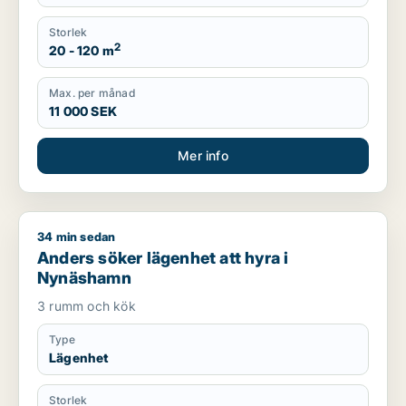
Storlek
2
20 - 120 m
Max. per månad
11 000 SEK
Mer info
34 min sedan
Anders söker lägenhet att hyra i Nynäshamn
Anders söker lägenhet att hyra i
Nynäshamn
3 rumm och kök
Type
Lägenhet
Storlek