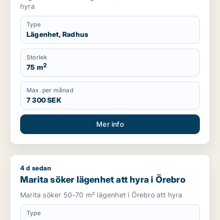
hyra
Type
Lägenhet, Radhus
Storlek
2
75 m
Max. per månad
7 300 SEK
Mer info
4 d sedan
Marita söker lägenhet att hyra i Örebro
Marita söker lägenhet att hyra i Örebro
Marita söker 50-70 m² lägenhet i Örebro att hyra
Type