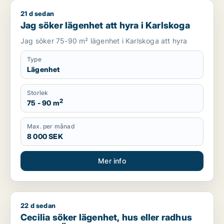
21 d sedan
Jag söker lägenhet att hyra i Karlskoga
Jag söker lägenhet att hyra i Karlskoga
Jag söker 75-90 m² lägenhet i Karlskoga att hyra
Type
Lägenhet
Storlek
2
75 - 90 m
Max. per månad
8 000 SEK
Mer info
22 d sedan
Cecilia söker lägenhet, hus eller radhus att hyra i Örebro
Cecilia söker lägenhet, hus eller radhus