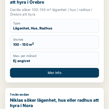
att hyra i Örebro
Cecilia söker 100-150 m² lägenhet / hus / radhus i
Örebro att hyra
Type
Lägenhet, Hus, Radhus
Storlek
2
100 - 150 m
Max. per månad
Ej angivet
Mer info
1 mån sedan
Niklas söker lägenhet, hus eller radhus att hyra i Nora
Niklas söker lägenhet, hus eller radhus att
hyra i Nora