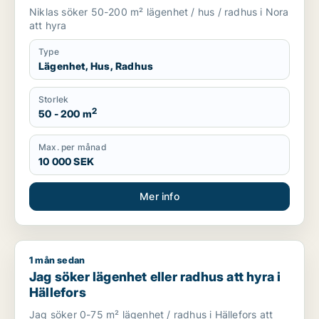
Niklas söker 50-200 m² lägenhet / hus / radhus i Nora
att hyra
Type
Lägenhet, Hus, Radhus
Storlek
2
50 - 200 m
Max. per månad
10 000 SEK
Mer info
1 mån sedan
Jag söker lägenhet eller radhus att hyra i Hällefors
Jag söker lägenhet eller radhus att hyra i
Hällefors
Jag söker 0-75 m² lägenhet / radhus i Hällefors att