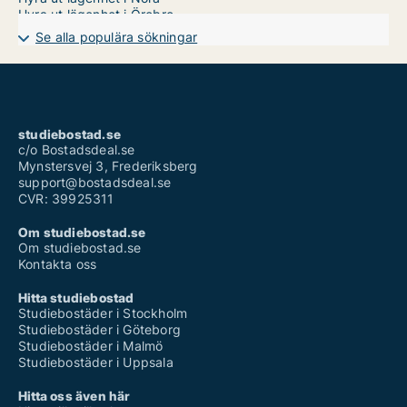
Hyra ut lägenhet i Örebro
Se alla populära sökningar
studiebostad.se
c/o Bostadsdeal.se
Mynstersvej 3, Frederiksberg
support@bostadsdeal.se
CVR: 39925311
Om studiebostad.se
Om studiebostad.se
Kontakta oss
Hitta studiebostad
Studiebostäder i Stockholm
Studiebostäder i Göteborg
Studiebostäder i Malmö
Studiebostäder i Uppsala
Hitta oss även här