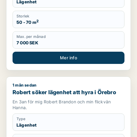
Lägenhet
Storlek
2
50 - 70 m
Max. per månad
7 000 SEK
Mer info
1 mån sedan
Robert söker lägenhet att hyra i Örebro
Robert söker lägenhet att hyra i Örebro
En 3an för mig Robert Brandon och min flickvän
Hanna.
Type
Lägenhet