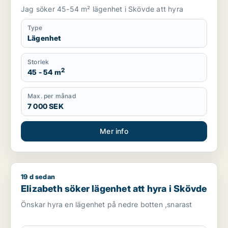
Jag söker 45-54 m² lägenhet i Skövde att hyra
Type
Lägenhet
Storlek
2
45 - 54 m
Max. per månad
7 000 SEK
Mer info
19 d sedan
Elizabeth söker lägenhet att hyra i Skövde
Elizabeth söker lägenhet att hyra i Skövde
Önskar hyra en lägenhet på nedre botten ,snarast