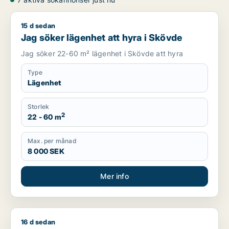
15 d sedan
Jag söker lägenhet att hyra i Skövde
Jag söker lägenhet att hyra i Skövde
Jag söker 22-60 m² lägenhet i Skövde att hyra
Type
Lägenhet
Storlek
2
22 - 60 m
Max. per månad
8 000 SEK
Mer info
16 d sedan
Melina söker lägenhet, radhus eller rum att hyra i Skövde