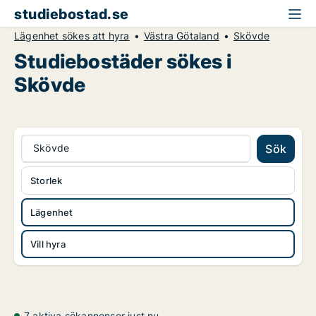
studiebostad.se
Lägenhet sökes att hyra
Västra Götaland
Skövde
Studiebostäder sökes i
Skövde
Skövde
Sök
Storlek
Lägenhet
Vill hyra
7 aktiva sökannonser just nu