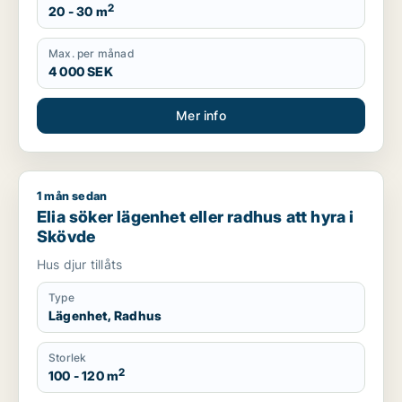
2
20 - 30 m
Max. per månad
4 000 SEK
Mer info
1 mån sedan
Elia söker lägenhet eller radhus att hyra i Skövde
Elia söker lägenhet eller radhus att hyra i
Skövde
Hus djur tillåts
Type
Lägenhet, Radhus
Storlek
2
100 - 120 m