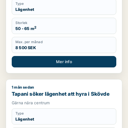
Type
Lägenhet
Storlek
2
50 - 65 m
Max. per månad
8 500 SEK
Mer info
1 mån sedan
Tapani söker lägenhet att hyra i Skövde
Tapani söker lägenhet att hyra i Skövde
Gärna nära centrum
Type
Lägenhet