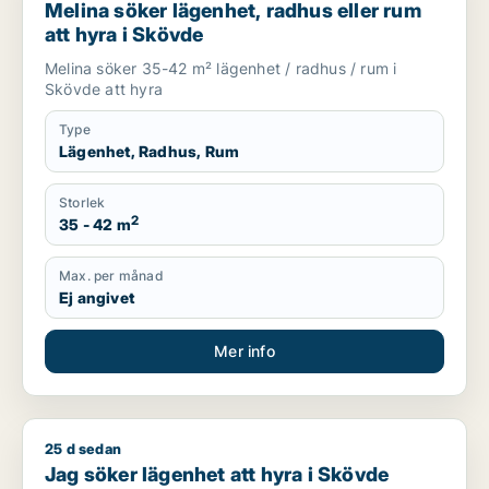
Melina söker lägenhet, radhus eller rum
att hyra i Skövde
Melina söker 35-42 m² lägenhet / radhus / rum i
Skövde att hyra
Type
Lägenhet, Radhus, Rum
Storlek
2
35 - 42 m
Max. per månad
Ej angivet
Mer info
25 d sedan
Jag söker lägenhet att hyra i Skövde
Jag söker lägenhet att hyra i Skövde