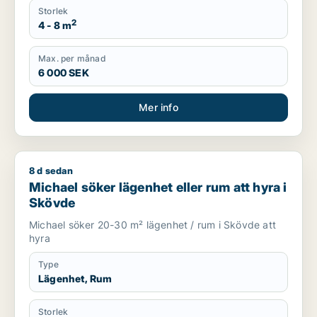
Storlek
2
4 - 8 m
Max. per månad
6 000 SEK
Mer info
8 d sedan
Michael söker lägenhet eller rum att hyra i Skövde
Michael söker lägenhet eller rum att hyra i
Skövde
Michael söker 20-30 m² lägenhet / rum i Skövde att
hyra
Type
Lägenhet, Rum
Storlek