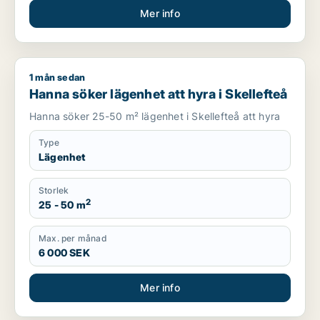
Mer info
1 mån sedan
Hanna söker lägenhet att hyra i Skellefteå
Hanna söker lägenhet att hyra i Skellefteå
Hanna söker 25-50 m² lägenhet i Skellefteå att hyra
Type
Lägenhet
Storlek
2
25 - 50 m
Max. per månad
6 000 SEK
Mer info