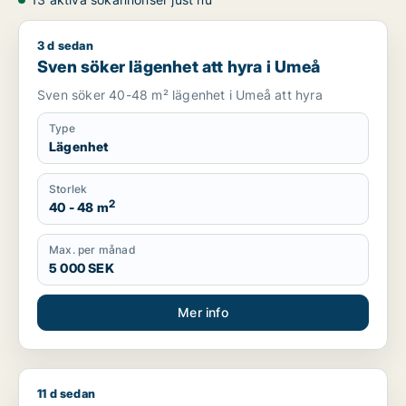
3 d sedan
Sven söker lägenhet att hyra i Umeå
Sven söker lägenhet att hyra i Umeå
Sven söker 40-48 m² lägenhet i Umeå att hyra
Type
Lägenhet
Storlek
2
40 - 48 m
Max. per månad
5 000 SEK
Mer info
11 d sedan
Jag söker lägenhet att hyra i Umeå