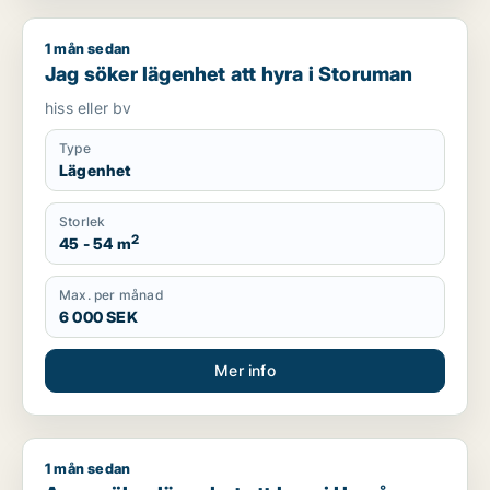
1 mån sedan
Jag söker lägenhet att hyra i Storuman
Jag söker lägenhet att hyra i Storuman
hiss eller bv
Type
Lägenhet
Storlek
2
45 - 54 m
Max. per månad
6 000 SEK
Mer info
1 mån sedan
Anna söker lägenhet att hyra i Umeå