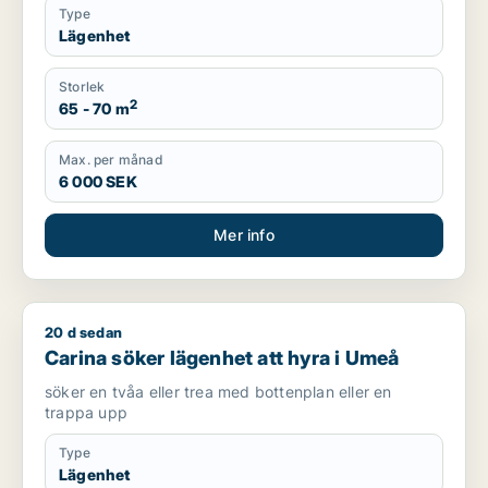
Type
Lägenhet
Storlek
2
65 - 70 m
Max. per månad
6 000 SEK
Mer info
20 d sedan
Carina söker lägenhet att hyra i Umeå
Carina söker lägenhet att hyra i Umeå
söker en tvåa eller trea med bottenplan eller en
trappa upp
Type
Lägenhet