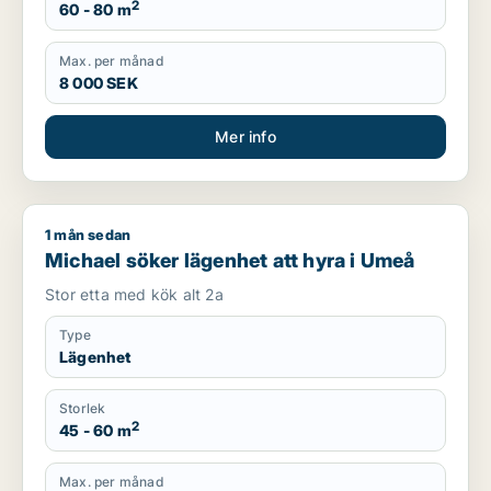
2
60 - 80 m
Max. per månad
8 000 SEK
Mer info
1 mån sedan
Michael söker lägenhet att hyra i Umeå
Michael söker lägenhet att hyra i Umeå
Stor etta med kök alt 2a
Type
Lägenhet
Storlek
2
45 - 60 m
Max. per månad