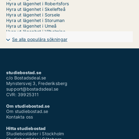
Hyra ut lägenhet i Robertsfors
Hyra ut lägenhet i Skellefteå
Hyra ut lägenhet i Sorsele
Hyra ut lägenhet i Storuman
Hyra ut lägenhet i Umeå
Hyra ut lägenhet i Vilhelmina
Hyra ut lägenhet i Vindeln
Se alla populära sökningar
Hyra ut lägenhet i Vännäs
Hyra ut lägenhet i Åsele
studiebostad.se
c/o Bostadsdeal.se
Mynstersvej 3, Frederiksberg
support@bostadsdeal.se
CVR: 39925311
Om studiebostad.se
Om studiebostad.se
Kontakta oss
Hitta studiebostad
Studiebostäder i Stockholm