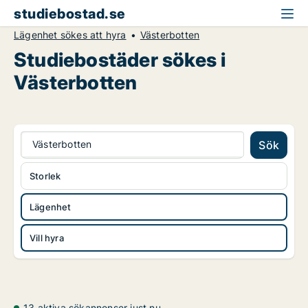
studiebostad.se
Lägenhet sökes att hyra
Västerbotten
Studiebostäder sökes i
Västerbotten
Västerbotten
Sök
Storlek
Lägenhet
Vill hyra
13 aktiva sökannonser just nu