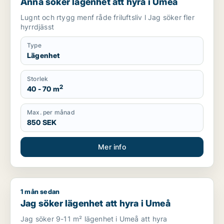
Anna söker lägenhet att hyra i Umeå
Lugnt och rtygg menf råde friluftsliv l Jag söker fler
hyrrdjässt
Type
Lägenhet
Storlek
2
40 - 70 m
Max. per månad
850 SEK
Mer info
1 mån sedan
Jag söker lägenhet att hyra i Umeå
Jag söker lägenhet att hyra i Umeå
Jag söker 9-11 m² lägenhet i Umeå att hyra