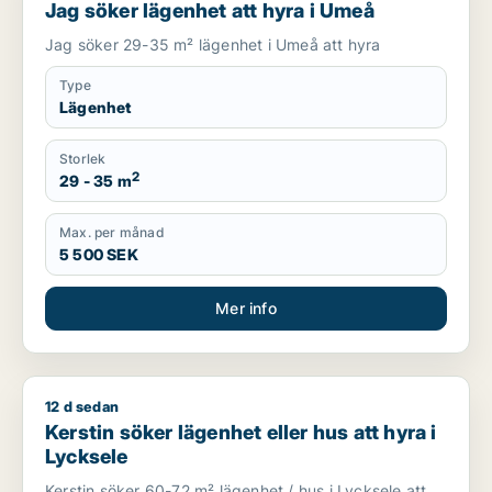
Jag söker lägenhet att hyra i Umeå
Jag söker 29-35 m² lägenhet i Umeå att hyra
Type
Lägenhet
Storlek
2
29 - 35 m
Max. per månad
5 500 SEK
Mer info
12 d sedan
Kerstin söker lägenhet eller hus att hyra i Lycksele
Kerstin söker lägenhet eller hus att hyra i
Lycksele
Kerstin söker 60-72 m² lägenhet / hus i Lycksele att