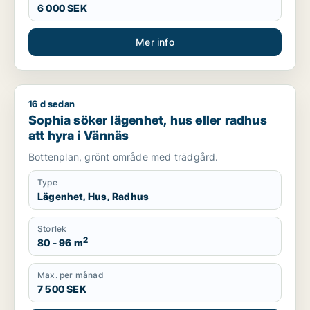
6 000 SEK
Mer info
16 d sedan
Sophia söker lägenhet, hus eller radhus att hyra i Vännäs
Sophia söker lägenhet, hus eller radhus
att hyra i Vännäs
Bottenplan, grönt område med trädgård.
Type
Lägenhet, Hus, Radhus
Storlek
2
80 - 96 m
Max. per månad
7 500 SEK