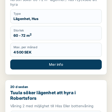
hyra
Type
Lägenhet, Hus
Storlek
2
60 - 72 m
Max. per månad
4 500 SEK
Mer info
20 d sedan
Tuula söker lägenhet att hyra i Robertsfors
Tuula söker lägenhet att hyra i
Robertsfors
Våning 2 med möjlighet till Hiss Eller bottenvåning