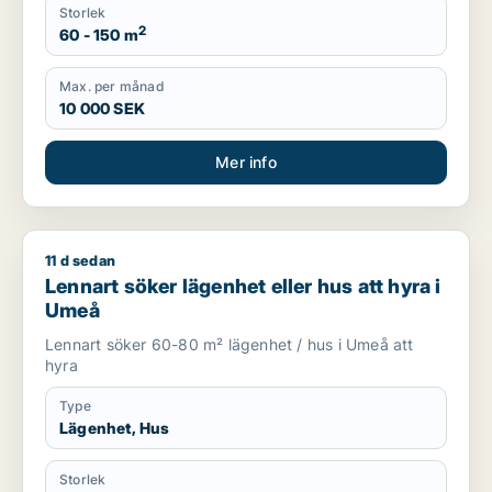
Storlek
2
60 - 150 m
Max. per månad
10 000 SEK
Mer info
11 d sedan
Lennart söker lägenhet eller hus att hyra i Umeå
Lennart söker lägenhet eller hus att hyra i
Umeå
Lennart söker 60-80 m² lägenhet / hus i Umeå att
hyra
Type
Lägenhet, Hus
Storlek