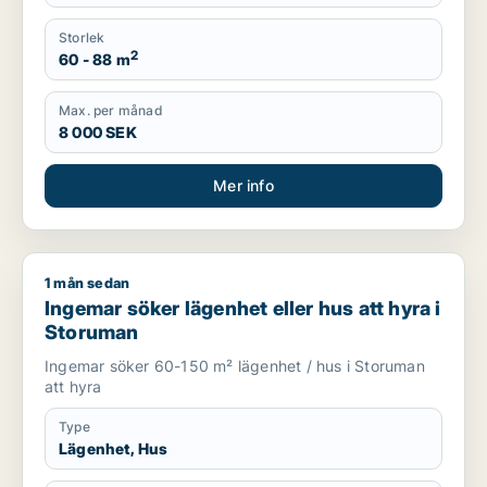
Storlek
2
60 - 88 m
Max. per månad
8 000 SEK
Mer info
1 mån sedan
Ingemar söker lägenhet eller hus att hyra i Storuman
Ingemar söker lägenhet eller hus att hyra i
Storuman
Ingemar söker 60-150 m² lägenhet / hus i Storuman
att hyra
Type
Lägenhet, Hus