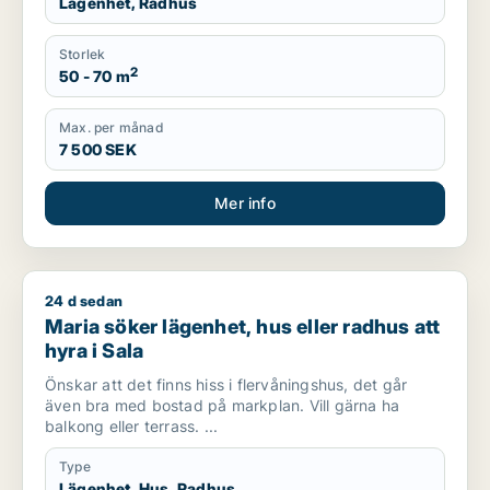
Lägenhet, Radhus
Storlek
2
50 - 70 m
Max. per månad
7 500 SEK
Mer info
24 d sedan
Maria söker lägenhet, hus eller radhus att hyra i Sala
Maria söker lägenhet, hus eller radhus att
hyra i Sala
Önskar att det finns hiss i flervåningshus, det går
även bra med bostad på markplan. Vill gärna ha
balkong eller terrass. ...
Type
Lägenhet, Hus, Radhus