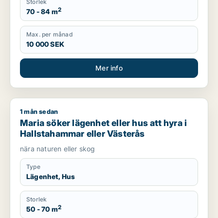
Storlek
2
70 - 84 m
Max. per månad
10 000 SEK
Mer info
1 mån sedan
Maria söker lägenhet eller hus att hyra i Hallstahammar eller
Maria söker lägenhet eller hus att hyra i
Hallstahammar eller Västerås
nära naturen eller skog
Type
Lägenhet, Hus
Storlek
2
50 - 70 m