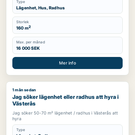
Type
Lägenhet, Hus, Radhus
Storlek
2
160 m
Max. per månad
16 000 SEK
Mer info
1 mån sedan
Jag söker lägenhet eller radhus att hyra i Västerås
Jag söker lägenhet eller radhus att hyra i
Västerås
Jag söker 50-70 m² lägenhet / radhus i Västerås att
hyra
Type