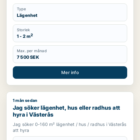
Type
Lägenhet
Storlek
2
1 - 2 m
Max. per månad
7 500 SEK
Mer info
1 mån sedan
Jag söker lägenhet, hus eller radhus att hyra i Västerås
Jag söker lägenhet, hus eller radhus att
hyra i Västerås
Jag söker 0-160 m² lägenhet / hus / radhus i Västerås
att hyra