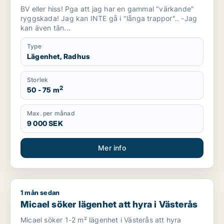
BV eller hiss! Pga att jag har en gammal "värkande"
ryggskada! Jag kan INTE gå i "långa trappor".. -Jag
kan även tän...
Type
Lägenhet, Radhus
Storlek
2
50 - 75 m
Max. per månad
9 000 SEK
Mer info
1 mån sedan
Micael söker lägenhet att hyra i Västerås
Micael söker lägenhet att hyra i Västerås
Micael söker 1-2 m² lägenhet i Västerås att hyra