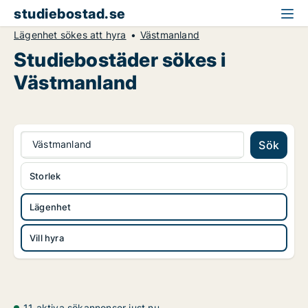
studiebostad.se
Lägenhet sökes att hyra
Västmanland
Studiebostäder sökes i
Västmanland
Västmanland
Sök
Storlek
Lägenhet
Vill hyra
11 aktiva sökannonser just nu