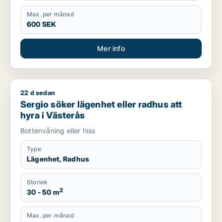
Max. per månad
600 SEK
Mer info
22 d sedan
Sergio söker lägenhet eller radhus att hyra i Västerås
Sergio söker lägenhet eller radhus att
hyra i Västerås
Bottenvåning eller hiss
Type
Lägenhet, Radhus
Storlek
2
30 - 50 m
Max. per månad