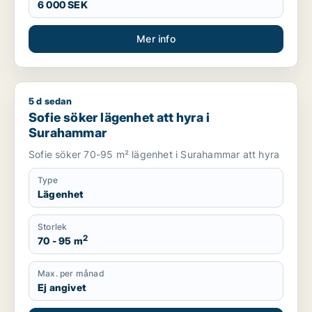
6 000 SEK
Mer info
5 d sedan
Sofie söker lägenhet att hyra i Surahammar
Sofie söker lägenhet att hyra i
Surahammar
Sofie söker 70-95 m² lägenhet i Surahammar att hyra
Type
Lägenhet
Storlek
2
70 - 95 m
Max. per månad
Ej angivet