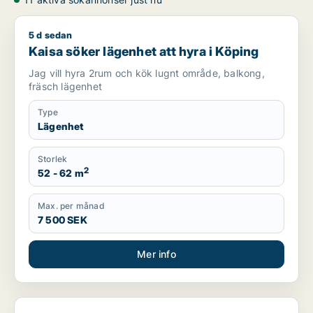
5 d sedan
Kaisa söker lägenhet att hyra i Köping
Kaisa söker lägenhet att hyra i Köping
Jag vill hyra 2rum och kök lugnt område, balkong,
fräsch lägenhet
Type
Lägenhet
Storlek
2
52 - 62 m
Max. per månad
7 500 SEK
Mer info