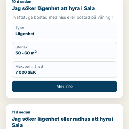
10 d sedan
Jag söker lägenhet att hyra i Sala
Jag söker lägenhet att hyra i Sala
Tvättstuga bostad med hiss eller bostad på våning 1
Type
Lägenhet
Storlek
2
50 - 60 m
Max. per månad
7 000 SEK
Mer info
11 d sedan
Jag söker lägenhet eller radhus att hyra i Sala
Jag söker lägenhet eller radhus att hyra i
Sala