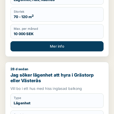
Storlek
2
70 - 120 m
Max. per månad
10 000 SEK
Mer info
28 d sedan
Jag söker lägenhet att hyra i Grästorp eller Västerås
Jag söker lägenhet att hyra i Grästorp
eller Västerås
Vill bo i ett hus med hiss inglasad balkong
Type
Lägenhet