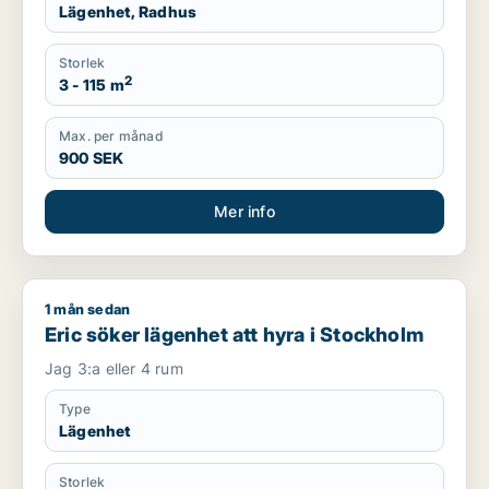
Lägenhet, Radhus
Storlek
2
3 - 115 m
Max. per månad
900 SEK
Mer info
1 mån sedan
Eric söker lägenhet att hyra i Stockholm
Eric söker lägenhet att hyra i Stockholm
Jag 3:a eller 4 rum
Type
Lägenhet
Storlek