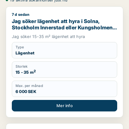
7 d sedan
Jag söker lägenhet att hyra i Solna, Stockholm Innerstad ell
Jag söker lägenhet att hyra i Solna,
Stockholm Innerstad eller Kungsholmen
m.fl.
Jag söker 15-35 m² lägenhet att hyra
Type
Lägenhet
Storlek
2
15 - 35 m
Max. per månad
6 000 SEK
Mer info