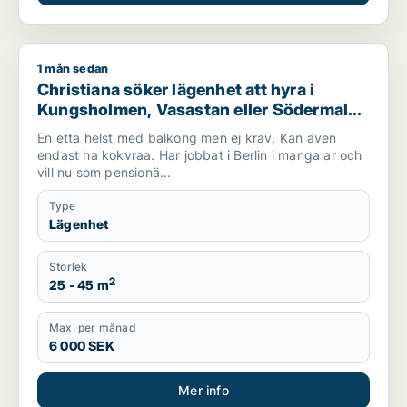
1 mån sedan
Christiana söker lägenhet att hyra i Kungsholmen, Vasastan 
Christiana söker lägenhet att hyra i
Kungsholmen, Vasastan eller Södermalm
m.fl.
En etta helst med balkong men ej krav. Kan även
endast ha kokvraa. Har jobbat i Berlin i manga ar och
vill nu som pensionä...
Type
Lägenhet
Storlek
2
25 - 45 m
Max. per månad
6 000 SEK
Mer info