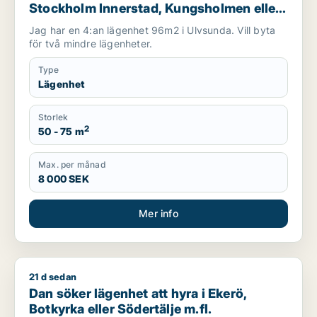
Stockholm Innerstad, Kungsholmen eller
Vasastan m.fl.
Jag har en 4:an lägenhet 96m2 i Ulvsunda. Vill byta
för två mindre lägenheter.
Type
Lägenhet
Storlek
2
50 - 75 m
Max. per månad
8 000 SEK
Mer info
21 d sedan
Dan söker lägenhet att hyra i Ekerö, Botkyrka eller Södertälje
Dan söker lägenhet att hyra i Ekerö,
Botkyrka eller Södertälje m.fl.