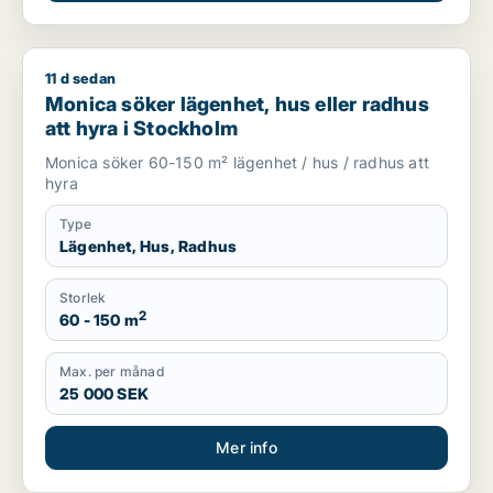
11 d sedan
Monica söker lägenhet, hus eller radhus att hyra i Stockholm
Monica söker lägenhet, hus eller radhus
att hyra i Stockholm
Monica söker 60-150 m² lägenhet / hus / radhus att
hyra
Type
Lägenhet, Hus, Radhus
Storlek
2
60 - 150 m
Max. per månad
25 000 SEK
Mer info