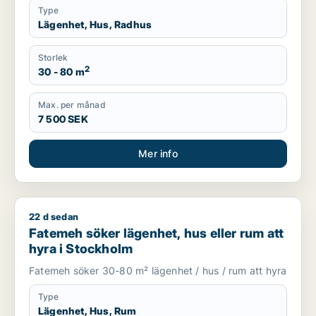
Type
Lägenhet, Hus, Radhus
Storlek
2
30 - 80 m
Max. per månad
7 500 SEK
Mer info
22 d sedan
Fatemeh söker lägenhet, hus eller rum att hyra i Stockholm
Fatemeh söker lägenhet, hus eller rum att
hyra i Stockholm
Fatemeh söker 30-80 m² lägenhet / hus / rum att hyra
Type
Lägenhet, Hus, Rum