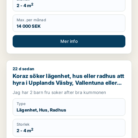
2
2 - 4 m
Max. per månad
14 000 SEK
Mer info
22 d sedan
Koraz söker lägenhet, hus eller radhus att hyra i Upplands Väs
Koraz söker lägenhet, hus eller radhus att
hyra i Upplands Väsby, Vallentuna eller
Järfälla m.fl.
Jag har 2 barn fru soker after bra kummonen
Type
Lägenhet, Hus, Radhus
Storlek
2
2 - 4 m