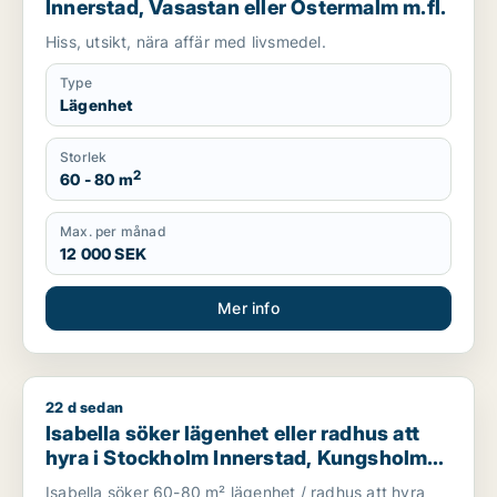
Innerstad, Vasastan eller Östermalm m.fl.
Hiss, utsikt, nära affär med livsmedel.
Type
Lägenhet
Storlek
2
60 - 80 m
Max. per månad
12 000 SEK
Mer info
22 d sedan
Isabella söker lägenhet eller radhus att hyra i Stockholm In
Isabella söker lägenhet eller radhus att
hyra i Stockholm Innerstad, Kungsholmen
eller Vasastan m.fl.
Isabella söker 60-80 m² lägenhet / radhus att hyra