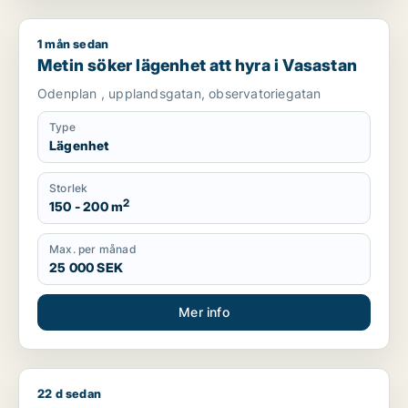
1 mån sedan
Metin söker lägenhet att hyra i Vasastan
Metin söker lägenhet att hyra i Vasastan
Odenplan , upplandsgatan, observatoriegatan
Type
Lägenhet
Storlek
2
150 - 200 m
Max. per månad
25 000 SEK
Mer info
22 d sedan
Sasan söker lägenhet, hus eller radhus att hyra i Sollentuna,