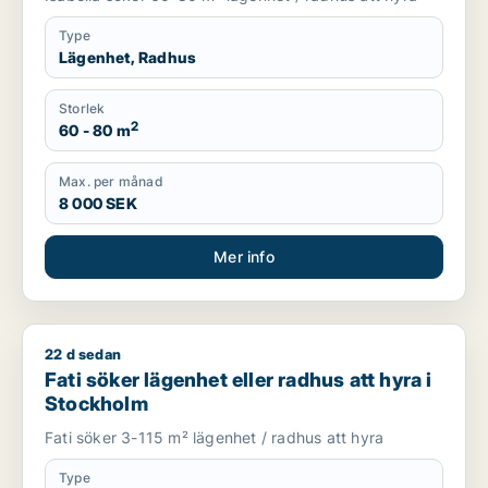
Type
Lägenhet, Radhus
Storlek
2
60 - 80 m
Max. per månad
8 000 SEK
Mer info
22 d sedan
Fati söker lägenhet eller radhus att hyra i Stockholm
Fati söker lägenhet eller radhus att hyra i
Stockholm
Fati söker 3-115 m² lägenhet / radhus att hyra
Type