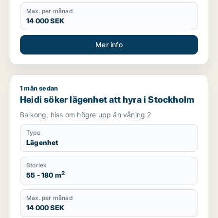
Max. per månad
14 000 SEK
Mer info
1 mån sedan
Heidi söker lägenhet att hyra i Stockholm
Heidi söker lägenhet att hyra i Stockholm
Balkong, hiss om högre upp än våning 2
Type
Lägenhet
Storlek
2
55 - 180 m
Max. per månad
14 000 SEK