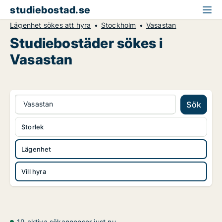
studiebostad.se
Lägenhet sökes att hyra
Stockholm
Vasastan
Studiebostäder sökes i
Vasastan
Vasastan
Sök
Storlek
Lägenhet
Vill hyra
19 aktiva sökannonser just nu