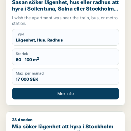
Sasan söker lägenhet, hus eller radhus att
hyra i Sollentuna, Solna eller Stockholm
Innerstad m.fl.
I wish the apartment was near the train, bus, or metro
station.
Type
Lägenhet, Hus, Radhus
Storlek
2
60 - 100 m
Max. per månad
17 000 SEK
Mer info
28 d sedan
Mia söker lägenhet att hyra i Stockholm Innerstad, Vasastan 
Mia söker lägenhet att hyra i Stockholm