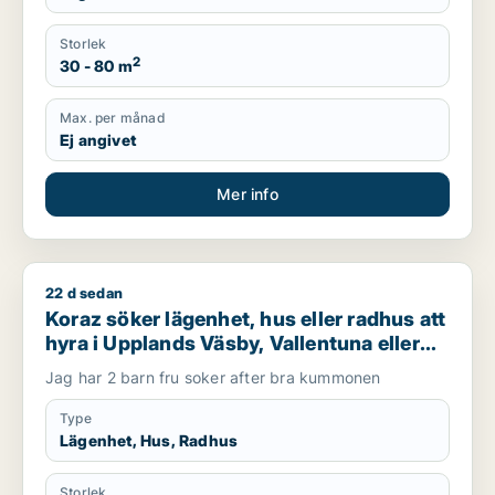
Storlek
2
30 - 80 m
Max. per månad
Ej angivet
Mer info
22 d sedan
Koraz söker lägenhet, hus eller radhus att hyra i Upplands Väs
Koraz söker lägenhet, hus eller radhus att
hyra i Upplands Väsby, Vallentuna eller
Järfälla m.fl.
Jag har 2 barn fru soker after bra kummonen
Type
Lägenhet, Hus, Radhus
Storlek