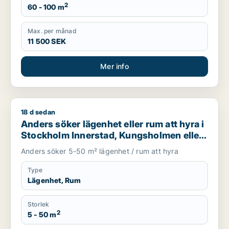
2
60 - 100 m
Max. per månad
11 500 SEK
Mer info
18 d sedan
Anders söker lägenhet eller rum att hyra i Stockholm Innerst
Anders söker lägenhet eller rum att hyra i
Stockholm Innerstad, Kungsholmen eller
Vasastan m.fl.
Anders söker 5-50 m² lägenhet / rum att hyra
Type
Lägenhet, Rum
Storlek
2
5 - 50 m