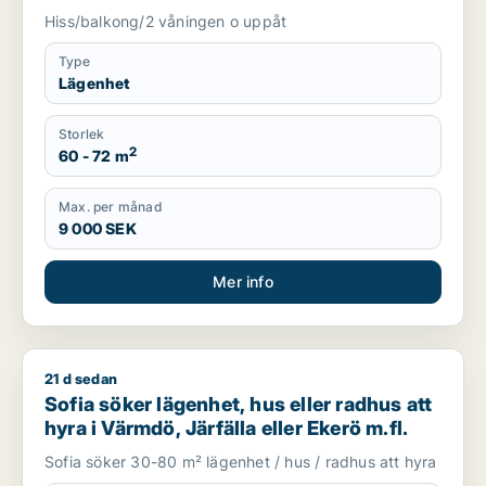
Hiss/balkong/2 våningen o uppåt
Type
Lägenhet
Storlek
2
60 - 72 m
Max. per månad
9 000 SEK
Mer info
21 d sedan
Sofia söker lägenhet, hus eller radhus att hyra i Värmdö, Järfä
Sofia söker lägenhet, hus eller radhus att
hyra i Värmdö, Järfälla eller Ekerö m.fl.
Sofia söker 30-80 m² lägenhet / hus / radhus att hyra