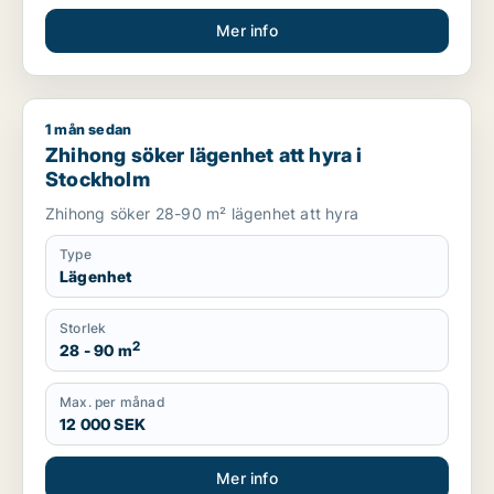
Mer info
1 mån sedan
Zhihong söker lägenhet att hyra i Stockholm
Zhihong söker lägenhet att hyra i
Stockholm
Zhihong söker 28-90 m² lägenhet att hyra
Type
Lägenhet
Storlek
2
28 - 90 m
Max. per månad
12 000 SEK
Mer info