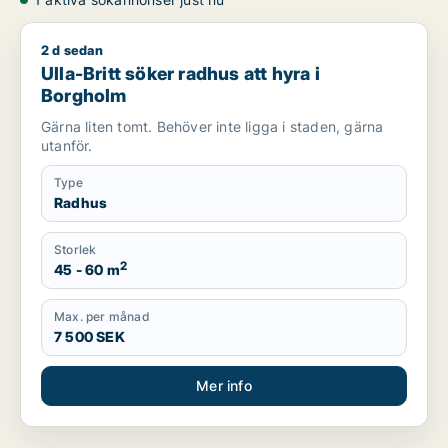
2 d sedan
Ulla-Britt söker radhus att hyra i Borgholm
Ulla-Britt söker radhus att hyra i
Borgholm
Gärna liten tomt. Behöver inte ligga i staden, gärna
utanför.
Type
Radhus
Storlek
2
45 - 60 m
Max. per månad
7 500 SEK
Mer info