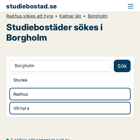
studiebostad.se
Radhus sökes att hyra
Kalmar län
Borgholm
Studiebostäder sökes i
Borgholm
Borgholm
Sök
Storlek
Radhus
Vill hyra
1 aktiva sökannonser just nu